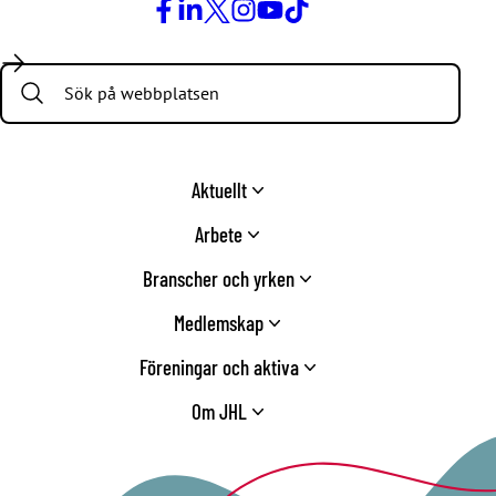
Facebook
LinkedIn
Twitter
Instagram
Youtube
TikTok
Search:
Aktuellt
Arbete
Branscher och yrken
Medlemskap
Föreningar och aktiva
Om JHL