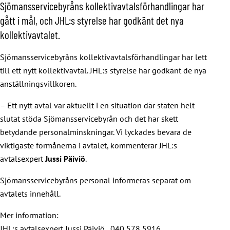
Sjömansservicebyråns kollektivavtalsförhandlingar har
gått i mål, och JHL:s styrelse har godkänt det nya
kollektivavtalet.
Sjömansservicebyråns kollektivavtalsförhandlingar har lett
till ett nytt kollektivavtal. JHL:s styrelse har godkänt de nya
anställningsvillkoren.
– Ett nytt avtal var aktuellt i en situation där staten helt
slutat stöda Sjömansservicebyrån och det har skett
betydande personalminskningar. Vi lyckades bevara de
viktigaste förmånerna i avtalet, kommenterar JHL:s
avtalsexpert
Jussi Päiviö
.
Sjömansservicebyråns personal informeras separat om
avtalets innehåll.
Mer information:
JHL:s avtalsexpert Jussi Päiviö , 040 578 5916