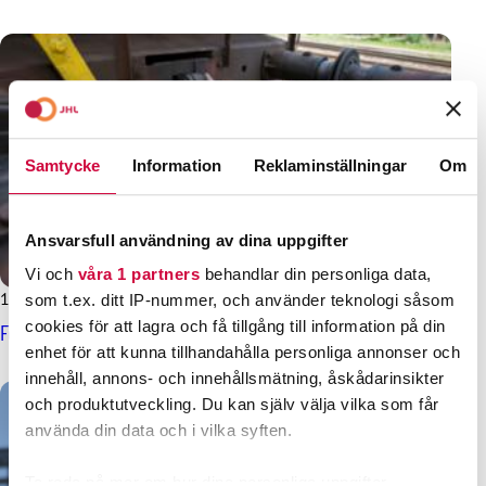
Samtycke
Information
Reklaminställningar
Om
Ansvarsfull användning av dina uppgifter
Vi och
våra 1 partners
behandlar din personliga data,
14.3.2025
Nyheter
som t.ex. ditt IP-nummer, och använder teknologi såsom
cookies för att lagra och få tillgång till information på din
Förhandlingsresultat för järnvägsbranschen
enhet för att kunna tillhandahålla personliga annonser och
innehåll, annons- och innehållsmätning, åskådarinsikter
och produktutveckling. Du kan själv välja vilka som får
använda din data och i vilka syften.
Ta reda på mer om hur dina personliga uppgifter