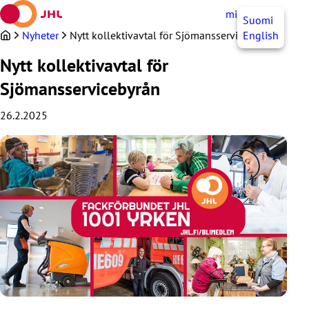
Hoppa
mittJHL
SV
Suomi
till
innehållet
Nyheter
Nytt kollektivavtal för Sjömansservicebyrån
English
Nytt kollektivavtal för
Sjömansservicebyrån
26.2.2025