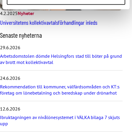
4.2.2025
Nyheter
Universitetens kollektivavtalsförhandlingar inleds
H
Senaste nyheterna
o
p
29.6.2026
p
Arbetsdomstolen dömde Helsingfors stad till böter på grund
a
av brott mot kollektivavtal
ö
v
e
24.6.2026
r
d
Rekommendation till kommuner, välfärdsområden och KT:s
e
företag om lönebetalning och beredskap under drönarhot
s
e
12.6.2026
n
a
Ibruktagningen av nivålönesystemet i VÄLKA bilaga 7 skjuts
s
upp
t