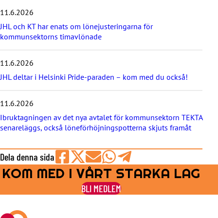
e
11.6.2026
n
y
JHL och KT har enats om lönejusteringarna för
h
kommunsektorns timavlönade
e
t
e
11.6.2026
r
JHL deltar i Helsinki Pride-paraden – kom med du också!
n
a
11.6.2026
Ibruktagningen av det nya avtalet för kommunsektorn TEKTA
senareläggs, också löneförhöjningspotterna skjuts framåt
Dela denna sida
KOM MED I VÅRT STARKA LAG
Share
Share
Share
Share
Share
on
on
by
on
on
BLI MEDLEM
Facebook
X
E-
WhatsApp
Telegram
mail