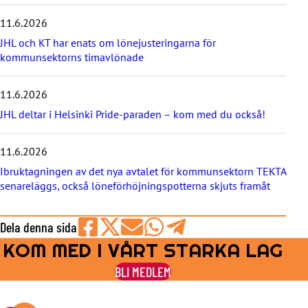
e
11.6.2026
n
y
JHL och KT har enats om lönejusteringarna för
h
kommunsektorns timavlönade
e
t
e
11.6.2026
r
JHL deltar i Helsinki Pride-paraden – kom med du också!
n
a
11.6.2026
Ibruktagningen av det nya avtalet för kommunsektorn TEKTA
senareläggs, också löneförhöjningspotterna skjuts framåt
Dela denna sida
KOM MED I VÅRT STARKA LAG
Share
Share
Share
Share
Share
on
on
by
on
on
BLI MEDLEM
Facebook
X
E-
WhatsApp
Telegram
mail