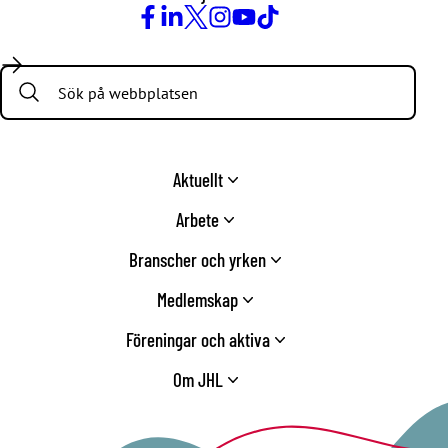
Facebook
LinkedIn
Twitter
Instagram
Youtube
TikTok
Search:
Aktuellt
Arbete
Branscher och yrken
Medlemskap
Föreningar och aktiva
Om JHL