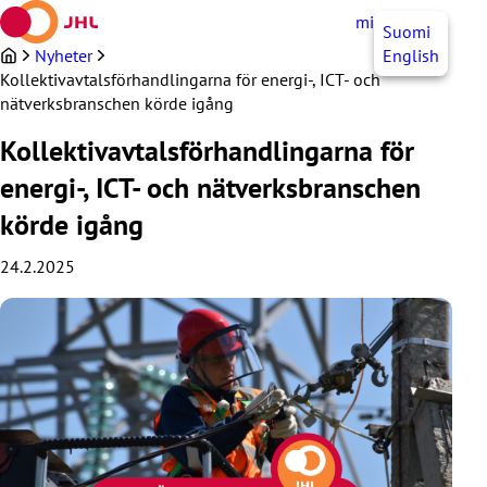
Hoppa
mittJHL
SV
Suomi
till
innehållet
Nyheter
English
Kollektivavtalsförhandlingarna för energi-, ICT- och
nätverksbranschen körde igång
Kollektivavtalsförhandlingarna för
energi-, ICT- och nätverksbranschen
körde igång
24.2.2025