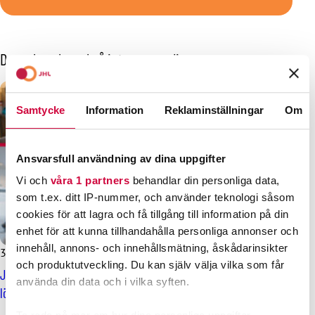
Dessa kanske också intresserar dig
Samtycke
Information
Reklaminställningar
Om
Ansvarsfull användning av dina uppgifter
Vi och
våra 1 partners
behandlar din personliga data,
som t.ex. ditt IP-nummer, och använder teknologi såsom
cookies för att lagra och få tillgång till information på din
enhet för att kunna tillhandahålla personliga annonser och
innehåll, annons- och innehållsmätning, åskådarinsikter
31.1.2025
Nyheter
och produktutveckling. Du kan själv välja vilka som får
JHL:s avtalsförhandlingar har tagit fart, siktet på rejäla
använda din data och i vilka syften.
löneförhöjningar och bättre arbetsförhållanden