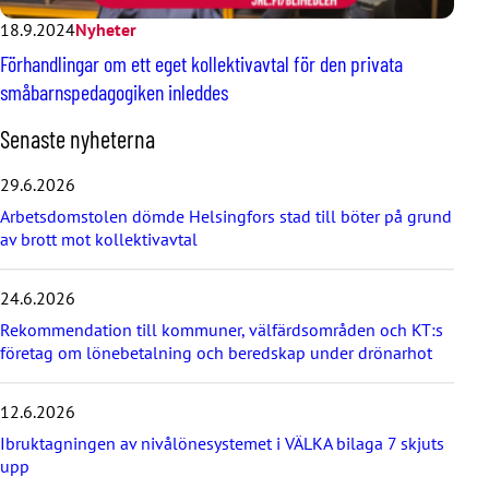
18.9.2024
Nyheter
Förhandlingar om ett eget kollektivavtal för den privata
småbarnspedagogiken inleddes
H
Senaste nyheterna
o
p
29.6.2026
p
Arbetsdomstolen dömde Helsingfors stad till böter på grund
a
av brott mot kollektivavtal
ö
v
e
24.6.2026
r
d
Rekommendation till kommuner, välfärdsområden och KT:s
e
företag om lönebetalning och beredskap under drönarhot
s
e
12.6.2026
n
a
Ibruktagningen av nivålönesystemet i VÄLKA bilaga 7 skjuts
s
upp
t