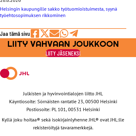
Helsingin kaupungille sakko työtuomioistuimesta, syynä
työehtosopimuksen rikkominen
Jaa tämä sivu
LIITY VAHVAAN JOUKKOON
Jaa
Jaa
Jaa
Jaa
Jaa
Facebookissa
viestipalvelu
sähköpostilla
WhatsAppilla
Telegramilla
LIITY JÄSENEKSI
X:ssä
Julkisten ja hyvinvointialojen liitto JHL
Käyntiosoite: Sörnäisten rantatie 23, 00500 Helsinki
Postiosoite: PL 101, 00531 Helsinki
Kyllä joku hoitaa® sekä isokirjainlyhenne JHL® ovat JHL:lle
rekisteröityjä tavaramerkkejä.