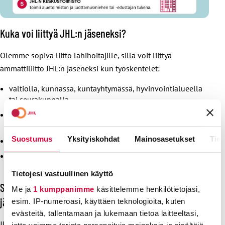
Kuka voi liittyä JHL:n jäseneksi?
Olemme sopiva liitto lähihoitajille, sillä voit liittyä
ammattiliitto JHL:n jäseneksi kun työskentelet:
valtiolla, kunnassa, kuntayhtymässä, hyvinvointialueella
tai seurakunnalla
edellä mainittujen omistamassa liikelaitoksessa tai
yhtiössä
Suostumus
Yksityiskohdat
Mainosasetukset
Tiet
järjestössä tai yleishyödyllisessä yhteisössä
julkiselle sektorille palveluja tuottavan yrityksessä,
yhteisössä tai vastaavalla toimialalla.
Tietojesi vastuullinen käyttö
Saat kattavan tarjonnan jäsenetuja, kun liityt
Me ja
1 kumppanimme
käsittelemme henkilötietojasi,
jäseneksemme
esim. IP-numeroasi, käyttäen teknologioita, kuten
evästeitä, tallentamaan ja lukemaan tietoa laitteeltasi,
JHL:n jäsenenä saat kattavan matkavakuutuksen koko