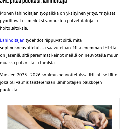
JHL pitää puoltasi, lähihoitaja
Monen lähihoitajan työpaikka on yksityinen yritys. Yritykset
pyörittävät esimerkiksi vanhusten palvelutaloja ja
hoitolaitoksia.
Lähihoitajan
työehdot riippuvat siitä, mitä
sopimusneuvotteluissa saavutetaan. Mitä enemmän JHL:llä
on jäseniä, sitä paremmat keinot meillä on neuvotella muun
muassa palkoista ja lomista.
Vuosien 2025–2026 sopimusneuvotteluissa JHL oli se liitto,
joka oli valmis taistelemaan lähihoitajien palkkojen
puolesta.