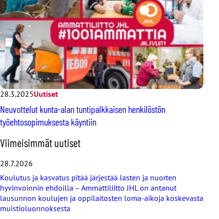
28.3.2025
Uutiset
Neuvottelut kunta-alan tuntipalkkaisen henkilöstön
työehtosopimuksesta käyntiin
O
Viimeisimmät uutiset
h
i
28.7.2026
t
Koulutus ja kasvatus pitää järjestää lasten ja nuorten
a
hyvinvoinnin ehdoilla – Ammattiliitto JHL on antanut
v
lausunnon koulujen ja oppilaitosten loma-aikoja koskevasta
i
muistioluonnoksesta
i
m