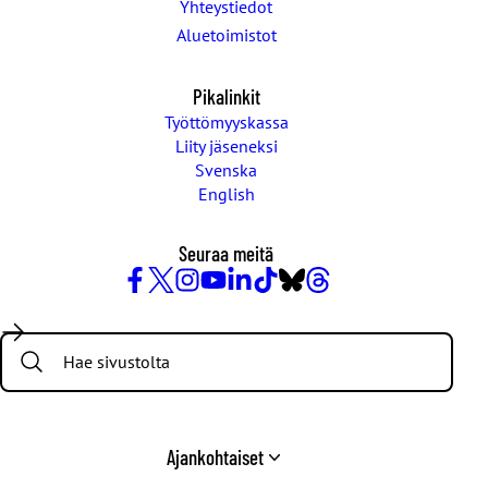
Yhteystiedot
Aluetoimistot
Pikalinkit
Työttömyyskassa
Liity jäseneksi
Svenska
English
Seuraa meitä
Facebook
X
Instagram
YouTube
LinkedIn
TikTok
Bluesky
Threads
/
Search:
Twitter
Ajankohtaiset