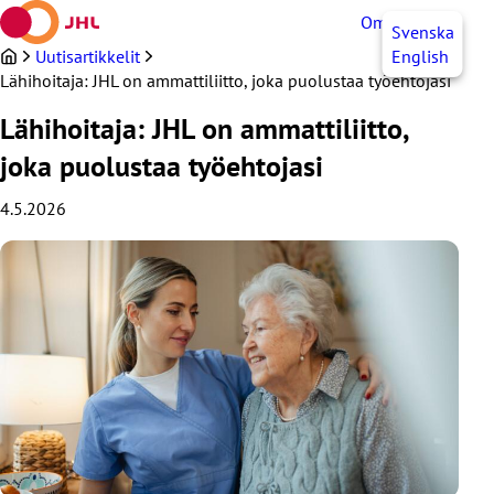
Siirry
OmaJHL
FI
Svenska
sisältöön
Uutisartikkelit
English
Lähihoitaja: JHL on ammattiliitto, joka puolustaa työehtojasi
Lähihoitaja: JHL on ammattiliitto,
joka puolustaa työehtojasi
4.5.2026