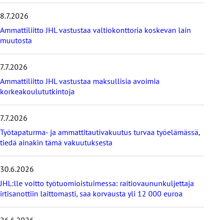
e
8.7.2026
i
s
Ammattiliitto JHL vastustaa valtiokonttoria koskevan lain
i
muutosta
m
m
7.7.2026
ä
t
Ammattiliitto JHL vastustaa maksullisia avoimia
u
korkeakoulututkintoja
u
t
i
7.7.2026
s
Työtapaturma- ja ammattitautivakuutus turvaa työelämässä,
e
tiedä ainakin tämä vakuutuksesta
t
30.6.2026
JHL:lle voitto työtuomioistuimessa: raitiovaununkuljettaja
irtisanottiin laittomasti, saa korvausta yli 12 000 euroa
26.6.2026