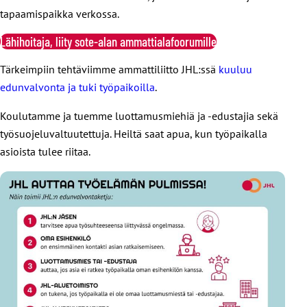
tapaamispaikka verkossa.
Lähihoitaja, liity sote-alan ammattialafoorumille
Tärkeimpiin tehtäviimme ammattiliitto JHL:ssä
kuuluu
edunvalvonta ja tuki työpaikoilla
.
Koulutamme ja tuemme luottamusmiehiä ja -edustajia sekä
työsuojeluvaltuutettuja. Heiltä saat apua, kun työpaikalla
asioista tulee riitaa.