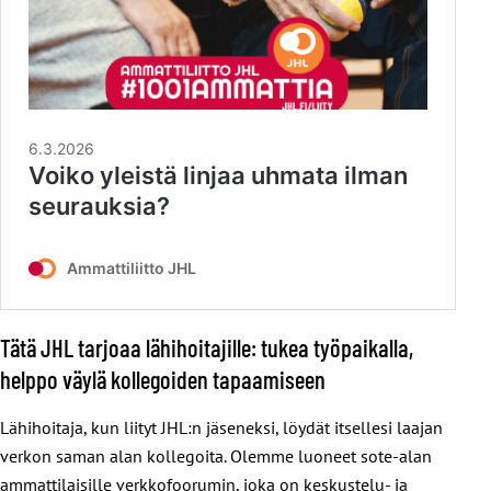
Tätä JHL tarjoaa lähihoitajille: tukea työpaikalla,
helppo väylä kollegoiden tapaamiseen
Lähihoitaja, kun liityt JHL:n jäseneksi, löydät itsellesi laajan
verkon saman alan kollegoita. Olemme luoneet sote-alan
ammattilaisille verkkofoorumin, joka on keskustelu- ja