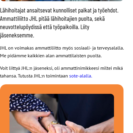
Lähihoitajat ansaitsevat kunnolliset palkat ja työehdot.
Ammattiliitto JHL pitää lähihoitajien puolta, sekä
neuvottelupöydissä että työpaikoilla. Liity
jäseneksemme.
JHL on voimakas ammattiliitto myös sosiaali- ja terveysalalla.
Me pidämme kaikkien alan ammattilaisten puolta.
Voit liittyä JHL:n jäseneksi, oli ammattinimikkeesi miltei mikä
tahansa. Tutusta JHL:n toimintaan
sote-alalla.