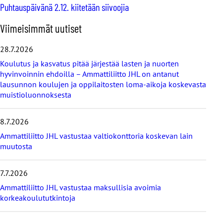
Puhtauspäivänä 2.12. kiitetään siivoojia
O
Viimeisimmät uutiset
h
i
28.7.2026
t
Koulutus ja kasvatus pitää järjestää lasten ja nuorten
a
hyvinvoinnin ehdoilla – Ammattiliitto JHL on antanut
v
lausunnon koulujen ja oppilaitosten loma-aikoja koskevasta
i
muistioluonnoksesta
i
m
e
8.7.2026
i
s
Ammattiliitto JHL vastustaa valtiokonttoria koskevan lain
i
muutosta
m
m
7.7.2026
ä
t
Ammattiliitto JHL vastustaa maksullisia avoimia
u
korkeakoulututkintoja
u
t