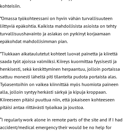
kohteisiin.
”Omassa työkohteessani on hyvin vähän turvallisuuteen
liittyviä epäkohtia. Kaikista mahdollisista asioista on tehty
turvallisuushavainto ja asiakas on pyrkinyt korjaamaan
epäkohdat mahdollisimman pian.
”Tiukkaan aikataulutetut kohteet luovat painetta ja kiirettä
saada työt ajoissa valmiiksi. Kiireys kuormittaa fyysisesti ja
henkisesti, sekä keskittyminen herpaantuu, jolloin portaissa
sattuu monesti läheltä piti tilanteita pudota portaista alas.
Työasentoihin on vaikea kiinnittää myös huomiota paineen
alla, jolloin syntyy herkästi särkyä ja kipuja kroppaan.
Kiireeseen pitäisi puuttua niin, että jokaiseen kohteeseen
pitäisi antaa riittävästi työaikaa ja joustoa.
“I regularly work alone in remote parts of the site and if I had
accident/medical emergency their would be no help for