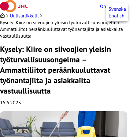
Siirry
OmaJHL
FI
Svenska
sisältöön
Uutisartikkelit
English
Kysely: Kiire on siivoojien yleisin työturvallisuusongelma –
Ammattiliitot peräänkuuluttavat työnantajilta ja asiakkailta
vastuullisuutta
Kysely: Kiire on siivoojien yleisin
työturvallisuusongelma –
Ammattiliitot peräänkuuluttavat
työnantajilta ja asiakkailta
vastuullisuutta
15.6.2023