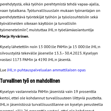
perehdytystä, eikä työhön perehtymistä tehdä vapaa-ajalla,
vaan työaikana. Työturvallisuuslain mukaan työnantajan on
perehdytettävä työntekijät työhön ja työolosuhteisiin sekä
työvälineiden oikeaan käyttöön ja turvallisiin
työmenetelmiin”, muistuttaa JHL:n työelämäasiantuntija
Merja Hyvärinen
.
Kysely lähetettiin noin 13 000:lle PAMin ja 15 000:lle JHL:n
siivoustyötä tekevälle jäsenelle 13.3.–30.4.2023. Kyselyyn
vastasi 1173 PAMin ja 4190 JHL:n jäsentä.
Lue
JHL:n puhtauspalvelualan ammattilaisen opas
Turvallinen työ on mahdollinen
Kyselyyn vastanneista PAMin jäsenistä vain 19 prosenttia
kertoi, ettei ole kohdannut turvallisuuteen liittyviä puutteita.
JHL:n jäsenistössä turvallisuustilanne on kyselyn perusteella
parempi, sillä 26 prosenttia vastasi, ettei ole kohdannut