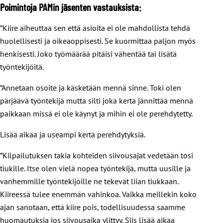
Poimintoja PAMin jäsenten vastauksista:
”Kiire aiheuttaa sen että asioita ei ole mahdollista tehdä
huolellisesti ja oikeaoppisesti. Se kuormittaa paljon myös
henkisesti. Joko työmäärää pitäisi vähentää tai lisätä
työntekijöitä.
”Annetaan osoite ja käsketään mennä sinne. Toki olen
pärjäävä työntekijä mutta silti joka kerta jännittää mennä
paikkaan missä ei ole käynyt ja mihin ei ole perehdytetty.
Lisää aikaa ja useampi kerta perehdytyksiä.
”Kilpailutuksen takia kohteiden siivousajat vedetään tosi
tiukille. Itse olen vielä nopea työntekijä, mutta uusille ja
vanhemmille työntekijöille ne tekevät liian tiukkaan.
Kiireessä tulee enemmän vahinkoa. Vaikka meillekin koko
ajan sanotaan, että kiire pois, todellisuudessa saamme
huomautuksia jos siivousaika ylittyy. Siis lisää aikaa