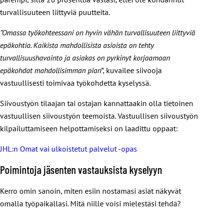
turvallisuuteen liittyviä puutteita.
”Omassa työkohteessani on hyvin vähän turvallisuuteen liittyviä
epäkohtia. Kaikista mahdollisista asioista on tehty
turvallisuushavainto ja asiakas on pyrkinyt korjaamaan
epäkohdat mahdollisimman pian
”, kuvailee siivooja
vastuullisesti toimivaa työkohdetta kyselyssä.
Siivoustyön tilaajan tai ostajan kannattaakin olla tietoinen
vastuullisen siivoustyön teemoista. Vastuullisen siivoustyön
kilpailuttamiseen helpottamiseksi on laadittu oppaat:
JHL:n Omat vai ulkoistetut palvelut -opas
Poimintoja jäsenten vastauksista kyselyyn
Kerro omin sanoin, miten esiin nostamasi asiat näkyvät
omalla työpaikallasi. Mitä niille voisi mielestäsi tehdä?