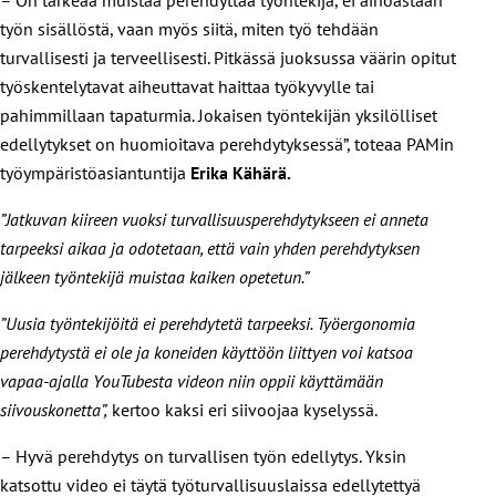
työn sisällöstä, vaan myös siitä, miten työ tehdään
turvallisesti ja terveellisesti. Pitkässä juoksussa väärin opitut
työskentelytavat aiheuttavat haittaa työkyvylle tai
pahimmillaan tapaturmia. Jokaisen työntekijän yksilölliset
edellytykset on huomioitava perehdytyksessä”, toteaa PAMin
työympäristöasiantuntija
Erika Kähärä.
”Jatkuvan kiireen vuoksi turvallisuusperehdytykseen ei anneta
tarpeeksi aikaa ja odotetaan, että vain yhden perehdytyksen
jälkeen työntekijä muistaa kaiken opetetun.”
”Uusia työntekijöitä ei perehdytetä tarpeeksi. Työergonomia
perehdytystä ei ole ja koneiden käyttöön liittyen voi katsoa
vapaa-ajalla YouTubesta videon niin oppii käyttämään
siivouskonetta”,
kertoo kaksi eri siivoojaa kyselyssä.
– Hyvä perehdytys on turvallisen työn edellytys. Yksin
katsottu video ei täytä työturvallisuuslaissa edellytettyä