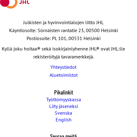
Julkisten ja hyvinvointialojen liitto JHL
Käyntiosoite: Sörnäisten rantatie 23, 00500 Helsinki
Postiosoite: PL 101, 00531 Helsinki
Kyllä joku hoitaa® sekä isokirjainlyhenne JHL® ovat JHL:lle
rekisteröityjä tavaramerkkejä.
Yhteystiedot
Aluetoimistot
Pikalinkit
Työttömyyskassa
Liity jäseneksi
Svenska
English
Seuraa meitä