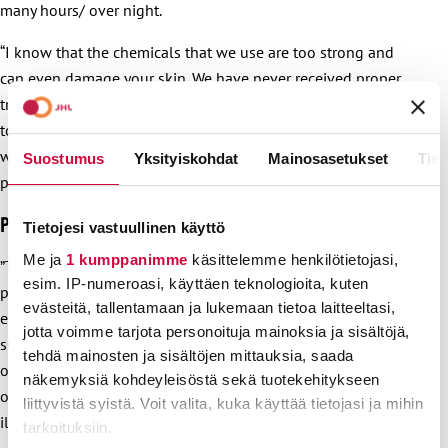
many hours/ over night.
“I know that the chemicals that we use are too strong and
can even damage your skin. We have never received proper
training on what each chemical is for, what it is for and how
to use it well! and above all the importance of gloves. Many
workers do not wear gloves because they supervisors do not
Suostumus
Yksityiskohdat
Mainosasetukset
Tiet
provide them, so it is omitted.
Poimintoja JHL:n jäsenten vastauksista:
Tietojesi vastuullinen käyttö
Me ja
1 kumppanimme
käsittelemme henkilötietojasi,
”Työturvallisuuteen pitäisi puuttua enemmän. Esim. Olen
esim. IP-numeroasi, käyttäen teknologioita, kuten
pyytänyt vastamelukuulokeitta työantajalta, mutta ei näy
evästeitä, tallentamaan ja lukemaan tietoa laitteeltasi,
eikä kuulu. Oma työterveyteni sekä korvalääkärini
jotta voimme tarjota personoituja mainoksia ja sisältöjä,
suosittelee vastamelukuulokkeiden käyttöä, koska desipelit
tehdä mainosten ja sisältöjen mittauksia, saada
ovat korkealla. Olen päättänyt, että odotan vielä hetken ja
näkemyksiä kohdeyleisöstä sekä tuotekehitykseen
ostan kyseiset kuulokkeet itse. Mutta silloin muu tiimi jää
liittyvistä syistä. Voit valita, kuka käyttää tietojasi ja mihin
ilman kuulon suojausta.”
tarkoituksiin.