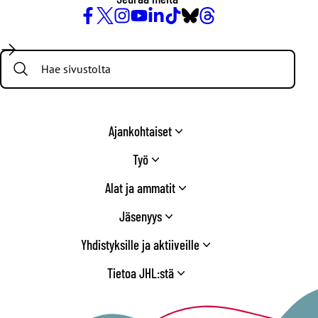
Facebook
X
Instagram
YouTube
LinkedIn
TikTok
Bluesky
Threads
/
Search:
Twitter
Ajankohtaiset
Työ
Alat ja ammatit
Jäsenyys
Yhdistyksille ja aktiiveille
Tietoa JHL:stä