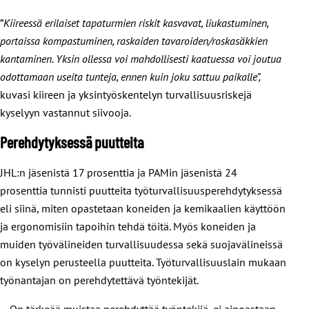
”
Kiireessä erilaiset tapaturmien riskit kasvavat, liukastuminen,
portaissa kompastuminen, raskaiden tavaroiden/roskasäkkien
kantaminen. Yksin ollessa voi mahdollisesti kaatuessa voi joutua
odottamaan useita tunteja, ennen kuin joku sattuu paikalle”,
kuvasi kiireen ja yksintyöskentelyn turvallisuusriskejä
kyselyyn vastannut siivooja.
Perehdytyksessä puutteita
JHL:n jäsenistä 17 prosenttia ja PAMin jäsenistä 24
prosenttia tunnisti puutteita työturvallisuusperehdytyksessä
eli siinä, miten opastetaan koneiden ja kemikaalien käyttöön
ja ergonomisiin tapoihin tehdä töitä. Myös koneiden ja
muiden työvälineiden turvallisuudessa sekä suojavälineissä
on kyselyn perusteella puutteita. Työturvallisuuslain mukaan
työnantajan on perehdytettävä työntekijät.
– On tärkeää muistaa perehdyttää työntekijä, ei ainoastaan