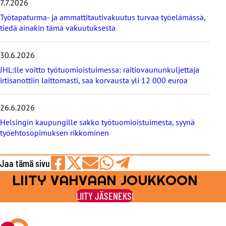
i
7.7.2026
s
Työtapaturma- ja ammattitautivakuutus turvaa työelämässä,
e
tiedä ainakin tämä vakuutuksesta
t
30.6.2026
JHL:lle voitto työtuomioistuimessa: raitiovaununkuljettaja
irtisanottiin laittomasti, saa korvausta yli 12 000 euroa
26.6.2026
Helsingin kaupungille sakko työtuomioistuimesta, syynä
työehtosopimuksen rikkominen
Jaa tämä sivu
LIITY VAHVAAN JOUKKOON
Jaa
Jaa
Jaa
Jaa
Jaa
Facebookissa
viestipalvelu
sähköpostilla
WhatsAppilla
Telegramilla
LIITY JÄSENEKSI
X:ssä