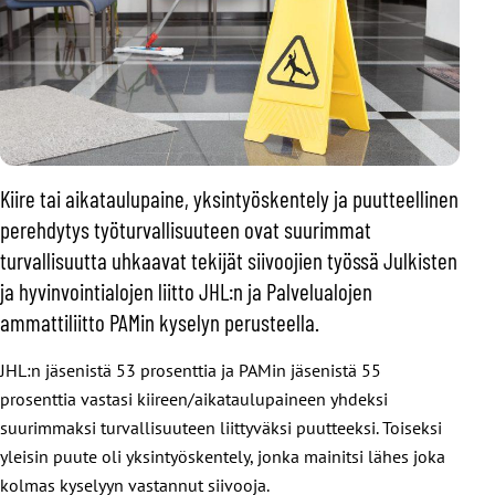
Kiire tai aikataulupaine, yksintyöskentely ja puutteellinen
perehdytys työturvallisuuteen ovat suurimmat
turvallisuutta uhkaavat tekijät siivoojien työssä Julkisten
ja hyvinvointialojen liitto JHL:n ja Palvelualojen
ammattiliitto PAMin kyselyn perusteella.
JHL:n jäsenistä 53 prosenttia ja PAMin jäsenistä 55
prosenttia vastasi kiireen/aikataulupaineen yhdeksi
suurimmaksi turvallisuuteen liittyväksi puutteeksi. Toiseksi
yleisin puute oli yksintyöskentely, jonka mainitsi lähes joka
kolmas kyselyyn vastannut siivooja.