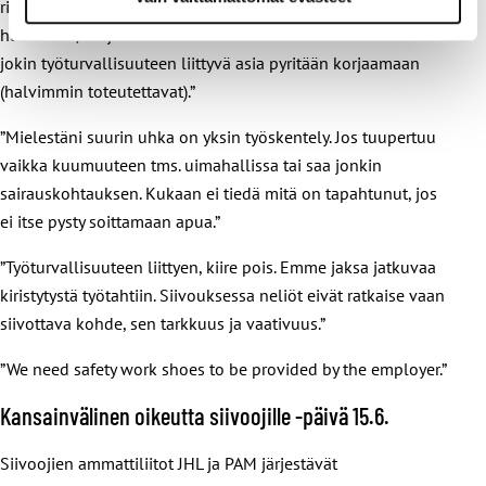
riskienhallintakartoitus, valitettavasti jotkin riskit jäävät
huomiotta/korjaamatta vuodesta toiseen. Vain silloin tällöin
jokin työturvallisuuteen liittyvä asia pyritään korjaamaan
(halvimmin toteutettavat).”
”Mielestäni suurin uhka on yksin työskentely. Jos tuupertuu
vaikka kuumuuteen tms. uimahallissa tai saa jonkin
sairauskohtauksen. Kukaan ei tiedä mitä on tapahtunut, jos
ei itse pysty soittamaan apua.”
”Työturvallisuuteen liittyen, kiire pois. Emme jaksa jatkuvaa
kiristytystä työtahtiin. Siivouksessa neliöt eivät ratkaise vaan
siivottava kohde, sen tarkkuus ja vaativuus.”
”We need safety work shoes to be provided by the employer.”
Kansainvälinen oikeutta siivoojille -päivä 15.6.
Siivoojien ammattiliitot JHL ja PAM järjestävät