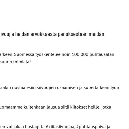
 siivoojia heidän arvokkaasta panoksestaan meidän
isen arkeen. Suomessa työskentelee noin 100 000 puhtausalan
suurin toimiala!
aakin nostaa esiin siivoojien osaamisen ja supertärkeän työn
uomaamme kuitenkaan lausua siitä kiitokset heille, jotka
n voi jakaa hastagilla #kiitäsiivoojaa, #puhtauspäivä ja