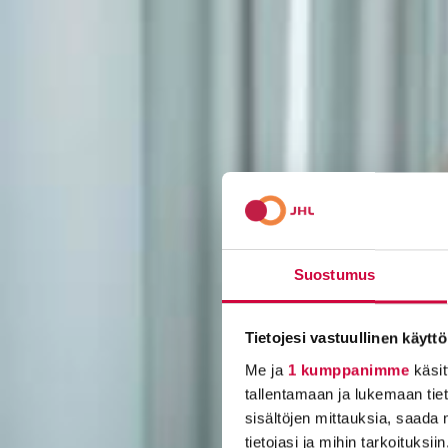
Suostumus
Tietojesi vastuullinen käyttö
Me ja
1 kumppanimme
käsit
tallentamaan ja lukemaan tieto
sisältöjen mittauksia, saada 
tietojasi ja mihin tarkoituksiin