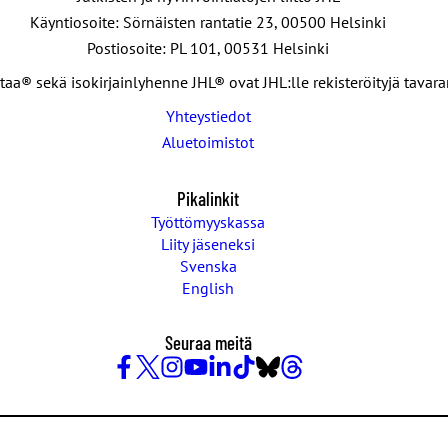
Käyntiosoite: Sörnäisten rantatie 23, 00500 Helsinki
Postiosoite: PL 101, 00531 Helsinki
taa® sekä isokirjainlyhenne JHL® ovat JHL:lle rekisteröityjä tavar
Yhteystiedot
Aluetoimistot
Pikalinkit
Työttömyyskassa
Liity jäseneksi
Svenska
English
Seuraa meitä
Facebook
X
Instagram
YouTube
LinkedIn
TikTok
Bluesky
Threads
/
Twitter