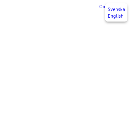
OmaJHL
FI
Svenska
English