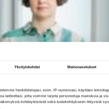
Yksityiskohdat
Mainosasetukset
telemme henkilötietojasi, esim. IP-numeroasi, käyttäen teknologio
a laitteeltasi, jotta voimme tarjota personoituja mainoksia ja sis
näkemyksiä kohdeyleisöstä sekä tuotekehitykseen liittyvistä syist
.