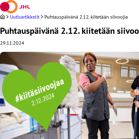
Siirry
sisältöön
Uutisartikkelit
Puhtauspäivänä 2.12. kiitetään siivoojia
Puhtauspäivänä 2.12. kiitetään siivoo
29.11.2024