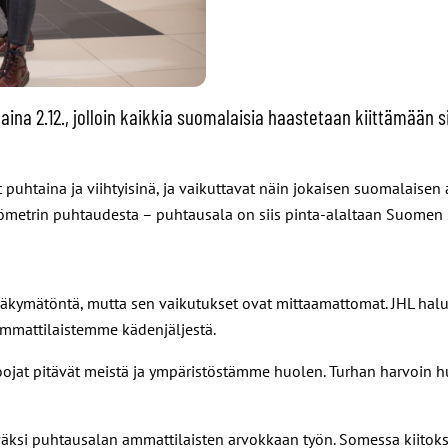
na 2.12., jolloin kaikkia suomalaisia haastetaan kiittämään
ilat puhtaina ja viihtyisinä, ja vaikuttavat näin jokaisen suomala
iömetrin puhtaudesta – puhtausala on siis pinta-alaltaan Suomen 
 näkymätöntä, mutta sen vaikutukset ovat mittaamattomat. JHL halu
tiammattilaistemme kädenjäljestä.
voojat pitävät meistä ja ympäristöstämme huolen. Turhan harvoin h
väksi puhtausalan ammattilaisten arvokkaan työn. Somessa kiitokse