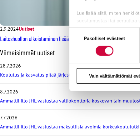
Lue lisää siitä, miten henkilö
suostumustasi tai peruuttaa 
2.9.2024
Uutiset
Suostumuksen
Evästeistä osa on välttämättö
Laitoshuollon ulkoistaminen lisää varhaiskasvattajien kuormitusta, 
Pakolliset evästeet
valinta
markkinointitarkoituksiin.
O
Viimeisimmät uutiset
h
i
28.7.2026
t
Koulutus ja kasvatus pitää järjestää lasten ja nuorten hyvinvoin
a
Vain välttämättömät ev
v
i
8.7.2026
i
m
Ammattiliitto JHL vastustaa valtiokonttoria koskevan lain muutos
e
i
7.7.2026
s
i
Ammattiliitto JHL vastustaa maksullisia avoimia korkeakoulututki
m
m