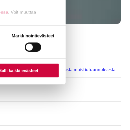
ossa
. Voit muuttaa
nti- tai
Markkinointievästeet
a oppilaitosten loma-aikoja koskevasta muistioluonnoksesta
Salli kaikki evästeet