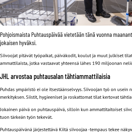
Pohjoismaista Puhtauspäivää vietetään tänä vuonna maanantai
jokaisen hyväksi.
Siivoojat pitävät työpaikat, päiväkodit, koulut ja muut julkiset t
ammattilaista, jotka vastaavat yhteensä lähes 190 miljoonan nel
JHL arvostaa puhtausalan tähtiammattilaisia
Puhdas ympäristö ei ole itsestäänselvyys. Siivoojan työ on usein
merkityksen. Siistit, hygieeniset ja roskattomat tilat kertovat täh
Jokainen päivä on puhtauspäivä, silloin kun ammattitaitoiset sii
tuon tärkeän työn tekevät.
Puhtauspäivänä järjestettävä Kiitä siivoojaa -tempaus tekee näky