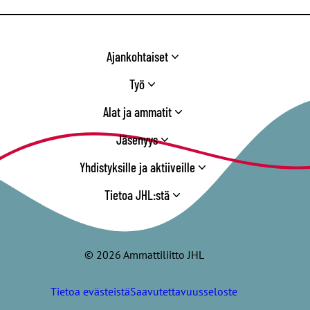
Ajankohtaiset
Työ
Alat ja ammatit
Jäsenyys
Yhdistyksille ja aktiiveille
Tietoa JHL:stä
© 2026 Ammattiliitto JHL
Tietoa evästeistä
Saavutettavuusseloste