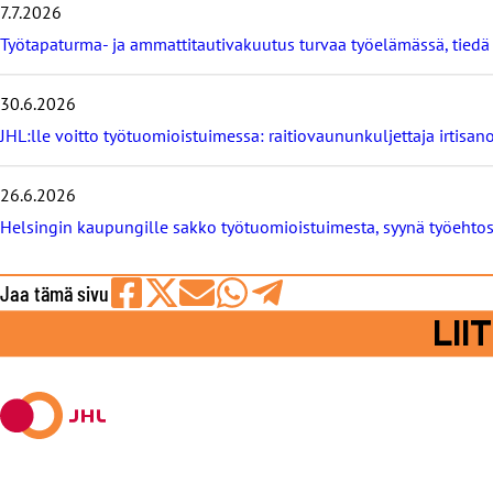
7.7.2026
ä
t
Työtapaturma- ja ammattitautivakuutus turvaa työelämässä, tied
u
u
t
30.6.2026
i
JHL:lle voitto työtuomioistuimessa: raitiovaununkuljettaja irtisano
s
e
t
26.6.2026
Helsingin kaupungille sakko työtuomioistuimesta, syynä työeht
Jaa tämä sivu
Jaa
Jaa
Jaa
Jaa
Jaa
LI
Facebookissa
viestipalvelu
sähköpostilla
WhatsAppilla
Telegramilla
X:ssä