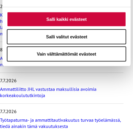
i
28.7.2026
t
Koulutus ja kasvatus pitää järjestää lasten ja nuorten
a
Salli kaikki evästeet
hyvinvoinnin ehdoilla – Ammattiliitto JHL on antanut
v
lausunnon koulujen ja oppilaitosten loma-aikoja koskevasta
i
muistioluonnoksesta
i
Salli valitut evästeet
m
e
8.7.2026
i
Vain välttämättömät evästeet
s
Ammattiliitto JHL vastustaa valtiokonttoria koskevan lain
i
muutosta
m
m
7.7.2026
ä
t
Ammattiliitto JHL vastustaa maksullisia avoimia
u
korkeakoulututkintoja
u
t
i
7.7.2026
s
Työtapaturma- ja ammattitautivakuutus turvaa työelämässä,
e
tiedä ainakin tämä vakuutuksesta
t