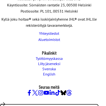
Käyntiosoite: Sörnäisten rantatie 23, 00500 Helsinki
Postiosoite: PL 101, 00531 Helsinki
Kyllä joku hoitaa® sekä isokirjainlyhenne JHL® ovat JHL:lle
rekisteröityjä tavaramerkkejä.
Yhteystiedot
Aluetoimistot
Pikalinkit
Työttömyyskassa
Liity jäseneksi
Svenska
English
Seuraa meitä
Facebook
X
Instagram
YouTube
LinkedIn
TikTok
Bluesky
Threads
/