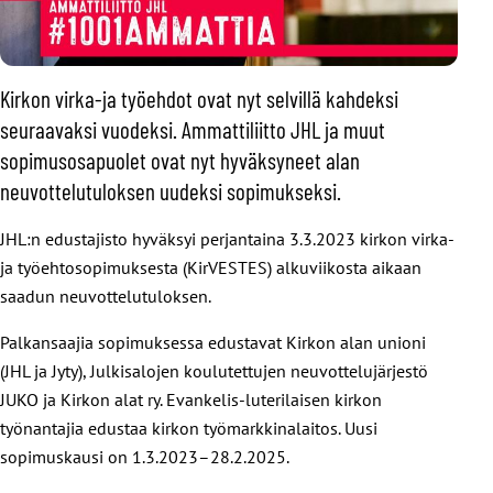
Kirkon virka-ja työehdot ovat nyt selvillä kahdeksi
seuraavaksi vuodeksi. Ammattiliitto JHL ja muut
sopimusosapuolet ovat nyt hyväksyneet alan
neuvottelutuloksen uudeksi sopimukseksi.
JHL:n edustajisto hyväksyi perjantaina 3.3.2023 kirkon virka-
ja työehtosopimuksesta (KirVESTES) alkuviikosta aikaan
saadun neuvottelutuloksen.
Palkansaajia sopimuksessa edustavat Kirkon alan unioni
(JHL ja Jyty), Julkisalojen koulutettujen neuvottelujärjestö
JUKO ja Kirkon alat ry. Evankelis-luterilaisen kirkon
työnantajia edustaa kirkon työmarkkinalaitos. Uusi
sopimuskausi on 1.3.2023–28.2.2025.