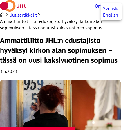
Siirry
OmaJHL
FI
Svenska
sisältöön
Uutisartikkelit
English
Ammattiliitto JHL:n edustajisto hyväksyi kirkon alan
sopimuksen – tässä on uusi kaksivuotinen sopimus
Ammattiliitto JHL:n edustajisto
hyväksyi kirkon alan sopimuksen –
tässä on uusi kaksivuotinen sopimus
3.3.2023