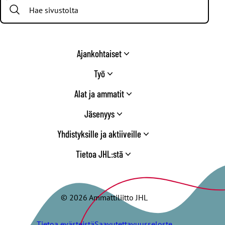
Search:
Twitter
Ajankohtaiset
Työ
Alat ja ammatit
Jäsenyys
Yhdistyksille ja aktiiveille
Tietoa JHL:stä
© 2026 Ammattiliitto JHL
Tietoa evästeistä
Saavutettavuusseloste