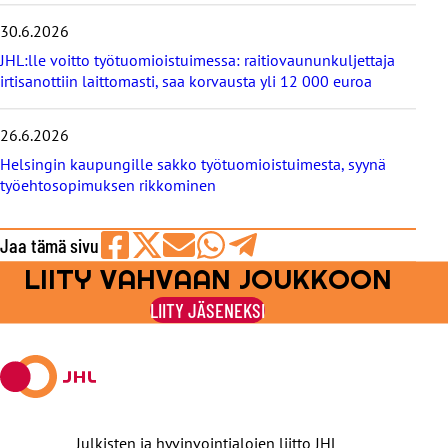
30.6.2026
JHL:lle voitto työtuomioistuimessa: raitiovaununkuljettaja
irtisanottiin laittomasti, saa korvausta yli 12 000 euroa
26.6.2026
Helsingin kaupungille sakko työtuomioistuimesta, syynä
työehtosopimuksen rikkominen
Jaa tämä sivu
LIITY VAHVAAN JOUKKOON
Jaa
Jaa
Jaa
Jaa
Jaa
Facebookissa
viestipalvelu
sähköpostilla
WhatsAppilla
Telegramilla
LIITY JÄSENEKSI
X:ssä
Julkisten ja hyvinvointialojen liitto JHL