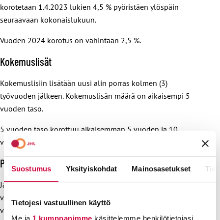
korotetaan 1.4.2023 lukien 4,5 % pyöristäen ylöspäin
seuraavaan kokonaislukuun.
Vuoden 2024 korotus on vähintään 2,5 %.
Kokemuslisät
Kokemuslisiin lisätään uusi alin porras kolmen (3)
työvuoden jälkeen. Kokemuslisän määrä on aikaisempi 5
vuoden taso.
5 vuoden taso korottuu aikaisemman 5 vuoden ja 10
vuoden tason puoliväliin.
Perhevapaat
Suostumus
Yksityiskohdat
Mainosasetukset
Tiet
Jatkossa lapsen toisella vanhemmalla on oikeus saada
varsinainen palkka ajanjaksolta, johon sisältyy
Tietojesi vastuullinen käyttö
vanhempainvapaan 32 ensimmäistä arkipäivää.
Me ja
1 kumppanimme
käsittelemme henkilötietojasi,