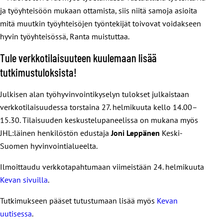
ja työyhteisöön mukaan ottamista, siis niitä samoja asioita
mitä muutkin työyhteisöjen työntekijät toivovat voidakseen
hyvin työyhteisössä, Ranta muistuttaa.
Tule verkkotilaisuuteen kuulemaan lisää
tutkimustuloksista!
Julkisen alan työhyvinvointikyselyn tulokset julkaistaan
verkkotilaisuudessa torstaina 27. helmikuuta kello 14.00–
15.30. Tilaisuuden keskustelupaneelissa on mukana myös
JHL:läinen henkilöstön edustaja
Joni Leppänen
Keski-
Suomen hyvinvointialueelta.
Ilmoittaudu verkkotapahtumaan viimeistään 24. helmikuuta
Kevan sivuilla
.
Tutkimukseen pääset tutustumaan lisää myös
Kevan
uutisessa
.