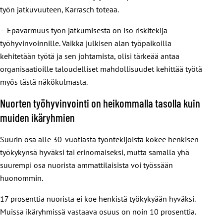
työn jatkuvuuteen, Karrasch toteaa.
– Epävarmuus työn jatkumisesta on iso riskitekijä
työhyvinvoinnille. Vaikka julkisen alan työpaikoilla
kehitetään työtä ja sen johtamista, olisi tärkeää antaa
organisaatioille taloudelliset mahdollisuudet kehittää työtä
myös tästä näkökulmasta.
Nuorten työhyvinvointi on heikommalla tasolla kuin
muiden ikäryhmien
Suurin osa alle 30-vuotiasta työntekijöistä kokee henkisen
työkykynsä hyväksi tai erinomaiseksi, mutta samalla yhä
suurempi osa nuorista ammattilaisista voi työssään
huonommin.
17 prosenttia nuorista ei koe henkistä työkykyään hyväksi.
Muissa ikäryhmissä vastaava osuus on noin 10 prosenttia.