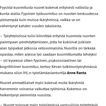
Fyysistä kuormitusta nuoret kokevat erityisesti valtiolla ja
kunta-alalla. Fyysinen työkuormitus on nuorten keskuudessa
yleisempää kuin muissa ikäryhmissä, vaikka se on
vähentynyt kahden vuoden takaisesta.
– Työyhteisöissä tulisi kiinnittää erityistä huomiota nuorten
parempaan perehdyttämiseen, jotta he kokisivat julkisen
alan työpaikat jatkossa vetovoimaisina. Nuorille on tärkeää
opastaa, miten arjessa työ saadaan kuormittumatta tehdyksi
– oli kyseessä sitten fyysinen, psykososiaalinen tai
kognitiivinen kuormitus, kertoo Kevan tutkimustyöryhmässä
mukana ollut JHL:n työelämäasiantuntija
Anne Ranta
.
Nuoret ammattilaiset myös kokevat muita ikäryhmiä
harvemmin voivansa vaikuttaa työhönsä. Kokemus on
heikentynyt aiemmista vuosista.
– Nuoret toivovat myös työelämässä vastuullisia työtehtäviä