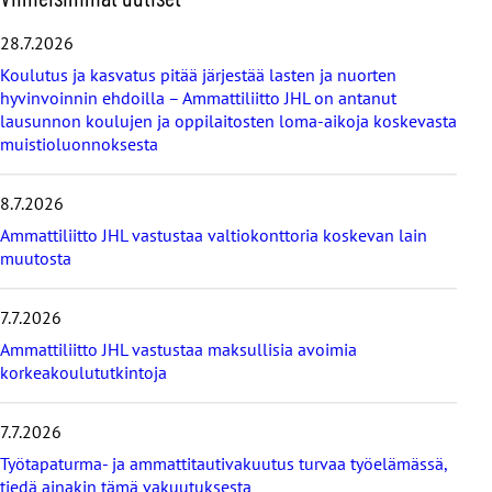
h
i
28.7.2026
t
Koulutus ja kasvatus pitää järjestää lasten ja nuorten
a
hyvinvoinnin ehdoilla – Ammattiliitto JHL on antanut
v
lausunnon koulujen ja oppilaitosten loma-aikoja koskevasta
i
muistioluonnoksesta
i
m
e
8.7.2026
i
s
Ammattiliitto JHL vastustaa valtiokonttoria koskevan lain
i
muutosta
m
m
7.7.2026
ä
t
Ammattiliitto JHL vastustaa maksullisia avoimia
u
korkeakoulututkintoja
u
t
i
7.7.2026
s
Työtapaturma- ja ammattitautivakuutus turvaa työelämässä,
e
tiedä ainakin tämä vakuutuksesta