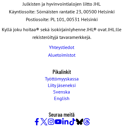
Julkisten ja hyvinvointialojen liitto JHL
Käyntiosoite: Sörnäisten rantatie 23, 00500 Helsinki
Postiosoite: PL 101, 00531 Helsinki
Kyllä joku hoitaa® sekä isokirjainlyhenne JHL® ovat JHL:lle
rekisteröityjä tavaramerkkejä.
Yhteystiedot
Aluetoimistot
Pikalinkit
Työttömyyskassa
Liity jäseneksi
Svenska
English
Seuraa meitä
Facebook
X
Instagram
YouTube
LinkedIn
TikTok
Bluesky
Threads