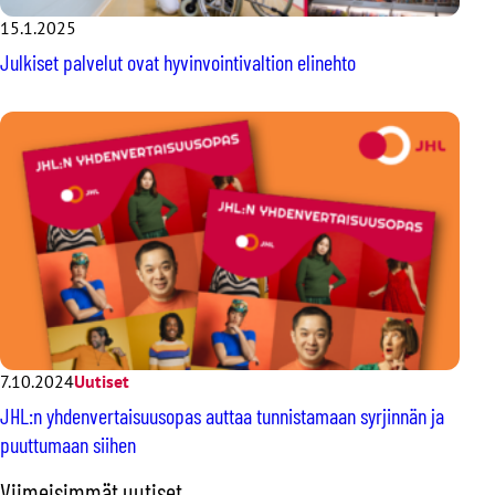
15.1.2025
Julkiset palvelut ovat hyvinvointivaltion elinehto
7.10.2024
Uutiset
JHL:n yhdenvertaisuusopas auttaa tunnistamaan syrjinnän ja
puuttumaan siihen
O
Viimeisimmät uutiset