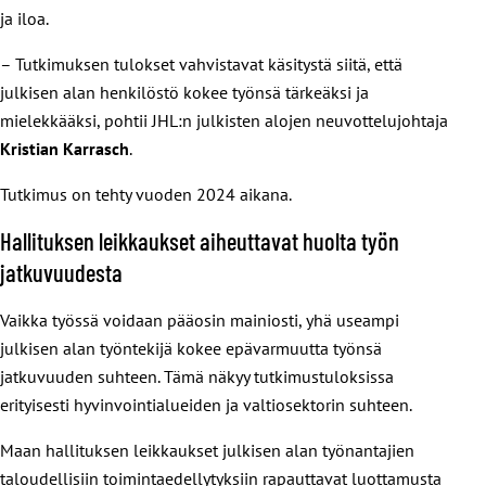
ja iloa.
– Tutkimuksen tulokset vahvistavat käsitystä siitä, että
julkisen alan henkilöstö kokee työnsä tärkeäksi ja
mielekkääksi, pohtii JHL:n julkisten alojen neuvottelujohtaja
Kristian Karrasch
.
Tutkimus on tehty vuoden 2024 aikana.
Hallituksen leikkaukset aiheuttavat huolta työn
jatkuvuudesta
Vaikka työssä voidaan pääosin mainiosti, yhä useampi
julkisen alan työntekijä kokee epävarmuutta työnsä
jatkuvuuden suhteen. Tämä näkyy tutkimustuloksissa
erityisesti hyvinvointialueiden ja valtiosektorin suhteen.
Maan hallituksen leikkaukset julkisen alan työnantajien
taloudellisiin toimintaedellytyksiin rapauttavat luottamusta