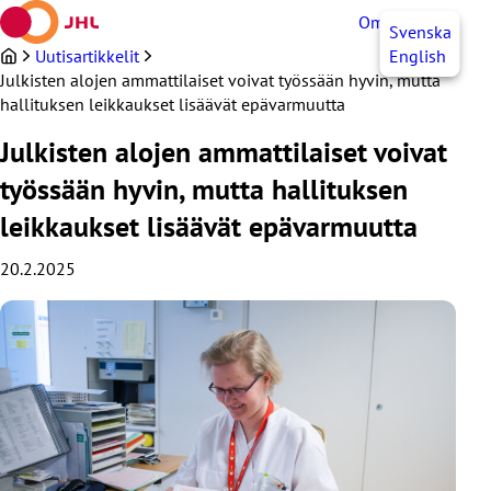
Siirry
OmaJHL
FI
Svenska
sisältöön
Uutisartikkelit
English
Julkisten alojen ammattilaiset voivat työssään hyvin, mutta
hallituksen leikkaukset lisäävät epävarmuutta
Julkisten alojen ammattilaiset voivat
työssään hyvin, mutta hallituksen
leikkaukset lisäävät epävarmuutta
20.2.2025