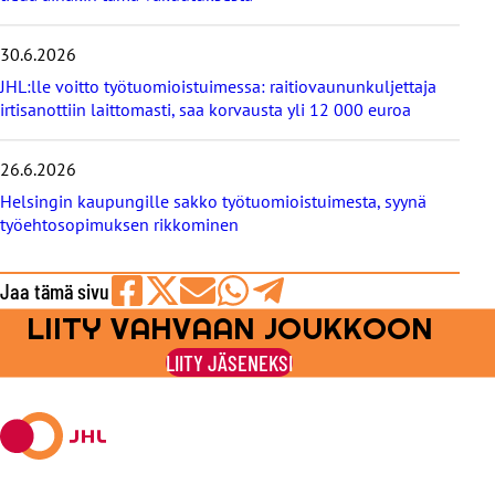
t
30.6.2026
JHL:lle voitto työtuomioistuimessa: raitiovaununkuljettaja
irtisanottiin laittomasti, saa korvausta yli 12 000 euroa
26.6.2026
Helsingin kaupungille sakko työtuomioistuimesta, syynä
työehtosopimuksen rikkominen
Jaa tämä sivu
LIITY VAHVAAN JOUKKOON
Jaa
Jaa
Jaa
Jaa
Jaa
Facebookissa
viestipalvelu
sähköpostilla
WhatsAppilla
Telegramilla
LIITY JÄSENEKSI
X:ssä