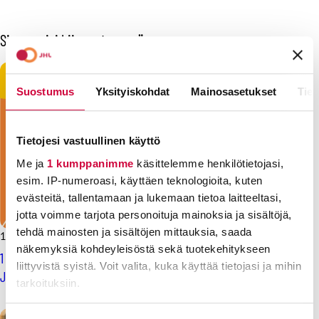
Sinua voisi kiinnostaa myös
Suostumus
Yksityiskohdat
Mainosasetukset
Tiet
Tietojesi vastuullinen käyttö
Me ja
1 kumppanimme
käsittelemme henkilötietojasi,
esim. IP-numeroasi, käyttäen teknologioita, kuten
evästeitä, tallentamaan ja lukemaan tietoa laitteeltasi,
jotta voimme tarjota personoituja mainoksia ja sisältöjä,
tehdä mainosten ja sisältöjen mittauksia, saada
17.2.2025
Uutiset
näkemyksiä kohdeyleisöstä sekä tuotekehitykseen
1 000 euroa tukea ja alennusta mainoksista: näin ammattiliitto
liittyvistä syistä. Voit valita, kuka käyttää tietojasi ja mihin
JHL vauhdittaa vaalityötäsi
tarkoituksiin.
Lue lisää siitä, miten henkilötietojasi käsitellään ja miten