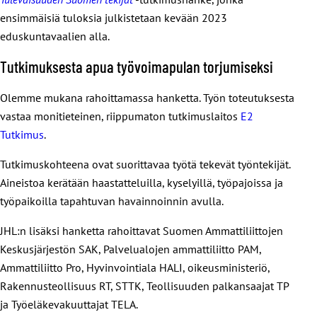
ensimmäisiä tuloksia julkistetaan kevään 2023
eduskuntavaalien alla.
Tutkimuksesta apua työvoimapulan torjumiseksi
Olemme mukana rahoittamassa hanketta. Työn toteutuksesta
vastaa monitieteinen, riippumaton tutkimuslaitos
E2
Tutkimus
.
Tutkimuskohteena ovat suorittavaa työtä tekevät työntekijät.
Aineistoa kerätään haastatteluilla, kyselyillä, työpajoissa ja
työpaikoilla tapahtuvan havainnoinnin avulla.
JHL:n lisäksi hanketta rahoittavat Suomen Ammattiliittojen
Keskusjärjestön SAK, Palvelualojen ammattiliitto PAM,
Ammattiliitto Pro, Hyvinvointiala HALI, oikeusministeriö,
Rakennusteollisuus RT, STTK, Teollisuuden palkansaajat TP
ja Työeläkevakuuttajat TELA.