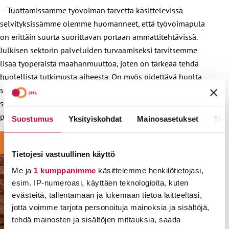
– Tuottamissamme työvoiman tarvetta käsittelevissä
selvityksissämme olemme huomanneet, että työvoimapula
on erittäin suurta suorittavan portaan ammattitehtävissä.
Julkisen sektorin palveluiden turvaamiseksi tarvitsemme
lisää työperäistä maahanmuuttoa, joten on tärkeää tehdä
huolellista tutkimusta aiheesta. On myös pidettävä huolta
siitä, että kaikki tekevät töitä samoilla ehdoilla noudattaen
suomalaisia työehtosopimuksia, ammattiliitto JHL:n
puheenjohtaja
Päivi Niemi-Laine
huomauttaa.
Suostumus
Yksityiskohdat
Mainosasetukset
Tiet
Tietojesi vastuullinen käyttö
Me ja
1 kumppanimme
käsittelemme henkilötietojasi,
esim. IP-numeroasi, käyttäen teknologioita, kuten
evästeitä, tallentamaan ja lukemaan tietoa laitteeltasi,
jotta voimme tarjota personoituja mainoksia ja sisältöjä,
tehdä mainosten ja sisältöjen mittauksia, saada