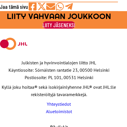
Jaa tämä sivu
LIITY VAHVAAN JOUKKOON
Jaa
Jaa
Jaa
Jaa
Jaa
Facebookissa
viestipalvelu
sähköpostilla
WhatsAppilla
Telegramilla
LIITY JÄSENEKSI
X:ssä
Julkisten ja hyvinvointialojen liitto JHL
Käyntiosoite: Sörnäisten rantatie 23, 00500 Helsinki
Postiosoite: PL 101, 00531 Helsinki
Kyllä joku hoitaa® sekä isokirjainlyhenne JHL® ovat JHL:lle
rekisteröityjä tavaramerkkejä.
Yhteystiedot
Aluetoimistot