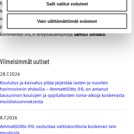
työntekijöitä kohtaaviin haasteisiin. Tämä laaja
Salli valitut evästeet
tutkimushanke tuottaa laadullista tietoa työelämän
murroksesta. Se sopii hyvin jatkoksi omiin väestörakennetta
Vain välttämättömät evästeet
ja työperäistä maahanmuuttoa käsitteleviin selvityksiimme,
kommentoi JHL:n erityisasiantuntija
Samuli Sinisalo
.
O
Viimeisimmät uutiset
h
i
28.7.2026
t
Koulutus ja kasvatus pitää järjestää lasten ja nuorten
a
hyvinvoinnin ehdoilla – Ammattiliitto JHL on antanut
v
lausunnon koulujen ja oppilaitosten loma-aikoja koskevasta
i
muistioluonnoksesta
i
m
e
8.7.2026
i
s
Ammattiliitto JHL vastustaa valtiokonttoria koskevan lain
i
muutosta