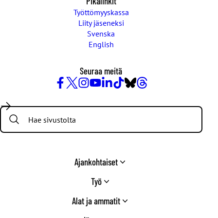
Pikalinkit
Työttömyyskassa
Liity jäseneksi
Svenska
English
Seuraa meitä
Facebook
X
Instagram
YouTube
LinkedIn
TikTok
Bluesky
Threads
/
Search:
Twitter
Ajankohtaiset
Työ
Alat ja ammatit