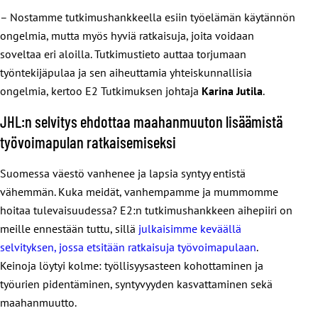
– Nostamme tutkimushankkeella esiin työelämän käytännön
ongelmia, mutta myös hyviä ratkaisuja, joita voidaan
soveltaa eri aloilla. Tutkimustieto auttaa torjumaan
työntekijäpulaa ja sen aiheuttamia yhteiskunnallisia
ongelmia, kertoo E2 Tutkimuksen johtaja
Karina Jutila
.
JHL:n selvitys ehdottaa maahanmuuton lisäämistä
työvoimapulan ratkaisemiseksi
Suomessa väestö vanhenee ja lapsia syntyy entistä
vähemmän. Kuka meidät, vanhempamme ja mummomme
hoitaa tulevaisuudessa? E2:n tutkimushankkeen aihepiiri on
meille ennestään tuttu, sillä
julkaisimme keväällä
selvityksen, jossa etsitään ratkaisuja työvoimapulaan
.
Keinoja löytyi kolme: työllisyysasteen kohottaminen ja
työurien pidentäminen, syntyvyyden kasvattaminen sekä
maahanmuutto.