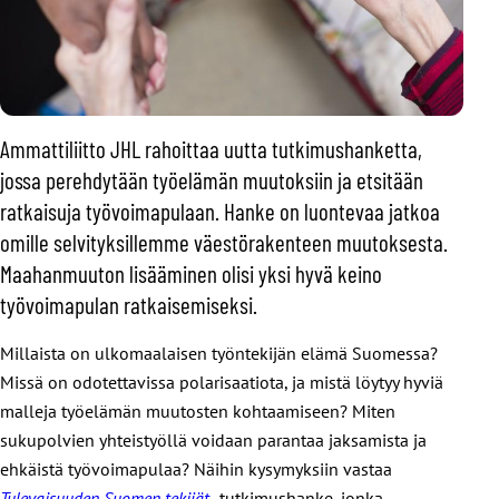
Ammattiliitto JHL rahoittaa uutta tutkimushanketta,
jossa perehdytään työelämän muutoksiin ja etsitään
ratkaisuja työvoimapulaan. Hanke on luontevaa jatkoa
omille selvityksillemme väestörakenteen muutoksesta.
Maahanmuuton lisääminen olisi yksi hyvä keino
työvoimapulan ratkaisemiseksi.
Millaista on ulkomaalaisen työntekijän elämä Suomessa?
Missä on odotettavissa polarisaatiota, ja mistä löytyy hyviä
malleja työelämän muutosten kohtaamiseen? Miten
sukupolvien yhteistyöllä voidaan parantaa jaksamista ja
ehkäistä työvoimapulaa? Näihin kysymyksiin vastaa
Tulevaisuuden Suomen tekijät
-tutkimushanke, jonka