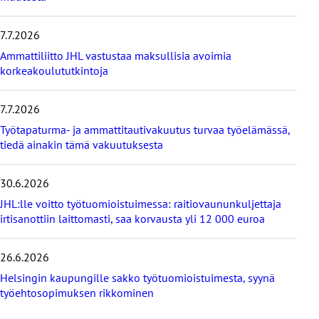
m
m
7.7.2026
ä
t
Ammattiliitto JHL vastustaa maksullisia avoimia
u
korkeakoulututkintoja
u
t
i
7.7.2026
s
Työtapaturma- ja ammattitautivakuutus turvaa työelämässä,
e
tiedä ainakin tämä vakuutuksesta
t
30.6.2026
JHL:lle voitto työtuomioistuimessa: raitiovaununkuljettaja
irtisanottiin laittomasti, saa korvausta yli 12 000 euroa
26.6.2026
Helsingin kaupungille sakko työtuomioistuimesta, syynä
työehtosopimuksen rikkominen