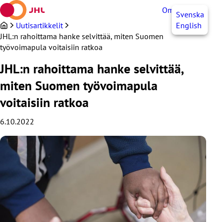
Siirry
OmaJHL
FI
Svenska
sisältöön
Uutisartikkelit
English
JHL:n rahoittama hanke selvittää, miten Suomen
työvoimapula voitaisiin ratkoa
JHL:n rahoittama hanke selvittää,
miten Suomen työvoimapula
voitaisiin ratkoa
6.10.2022