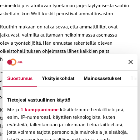
esimerkki pirstaloituvan työelämän järjestäytymisestä saatiin
äskettäin, kun Wolt-kuskit perustivat ammattiosaston.
Ruuthin mukaan on ratkaisevaa, että ammattiliitot ovat
jatkuvasti valmiita auttamaan heikoimmassa asemassa
olevia työntekijöitä. Hän ennustaa rakenteilla olevan
oikeistohallituksen ohjelmasta lähes kaikkien paitsi
hyvätuloisten kannalta hirveää.
– Pyrkimyksenä on heikentää työntekijöiden oikeuksia sekä
Suostumus
Yksityiskohdat
Mainosasetukset
Tiet
ammattiliittojen asemaa irtisanomissuojaa heikentämällä,
lakko-oikeutta rajoittamalla, paikallista sanelua lisäämällä
sekä yleissitovia työehtosopimuksia horjuttamalla.
Tietojesi vastuullinen käyttö
Kokoomus on sitoutunut valtiontalouden
Me ja
1 kumppanimme
käsittelemme henkilötietojasi,
esim. IP-numeroasi, käyttäen teknologioita, kuten
tasapainottamiseen kuuden miljardin edestä. Ennen vaaleja
evästeitä, tallentamaan ja lukemaan tietoa laitteeltasi,
luvattiin, ettei tätä tehdä koulutuksesta, sosiaaliturvan
jotta voimme tarjota personoituja mainoksia ja sisältöjä,
indekseistä tai sote-palveluista. Vaalien jälkeen
tehdä mainosten ja sisältöjen mittauksia, saada