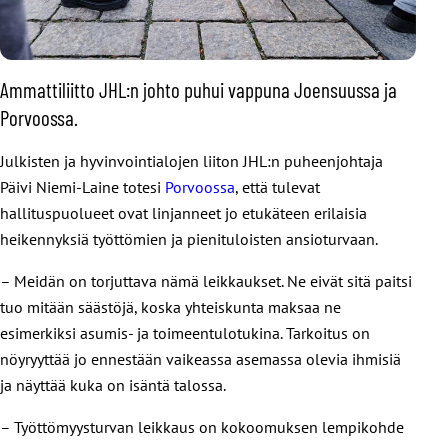
Ammattiliitto JHL:n johto puhui vappuna Joensuussa ja
Porvoossa.
Julkisten ja hyvinvointialojen liiton JHL:n puheenjohtaja
Päivi Niemi-Laine totesi
Porvoossa
, että tulevat
hallituspuolueet ovat linjanneet jo etukäteen erilaisia
heikennyksiä työttömien ja pienituloisten ansioturvaan.
– Meidän on torjuttava nämä leikkaukset. Ne eivät sitä paitsi
tuo mitään säästöjä, koska yhteiskunta maksaa ne
esimerkiksi asumis- ja toimeentulotukina. Tarkoitus on
nöyryyttää jo ennestään vaikeassa asemassa olevia ihmisiä
ja näyttää kuka on isäntä talossa.
– Työttömyysturvan leikkaus on kokoomuksen lempikohde