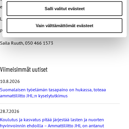
edelleen kyse.
Salli valitut evästeet
Lisätietoja:
Vain välttämättömät evästeet
Päivi Niemi-Laine, 040 702 4772
Saila Ruuth, 050 466 1573
O
Viimeisimmät uutiset
h
i
10.8.2026
t
Suomalaisen työelämän tasapaino on hukassa, toteaa
a
ammattiliitto JHL:n kyselytutkimus
v
i
i
28.7.2026
m
e
Koulutus ja kasvatus pitää järjestää lasten ja nuorten
i
hyvinvoinnin ehdoilla – Ammattiliitto JHL on antanut