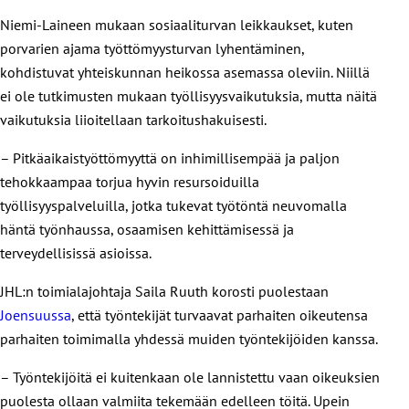
Niemi-Laineen mukaan sosiaaliturvan leikkaukset, kuten
porvarien ajama työttömyysturvan lyhentäminen,
kohdistuvat yhteiskunnan heikossa asemassa oleviin. Niillä
ei ole tutkimusten mukaan työllisyysvaikutuksia, mutta näitä
vaikutuksia liioitellaan tarkoitushakuisesti.
– Pitkäaikaistyöttömyyttä on inhimillisempää ja paljon
tehokkaampaa torjua hyvin resursoiduilla
työllisyyspalveluilla, jotka tukevat työtöntä neuvomalla
häntä työnhaussa, osaamisen kehittämisessä ja
terveydellisissä asioissa.
JHL:n toimialajohtaja Saila Ruuth korosti puolestaan
Joensuussa
, että työntekijät turvaavat parhaiten oikeutensa
parhaiten toimimalla yhdessä muiden työntekijöiden kanssa.
– Työntekijöitä ei kuitenkaan ole lannistettu vaan oikeuksien
puolesta ollaan valmiita tekemään edelleen töitä. Upein