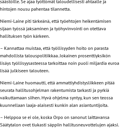
säästöille. Se ajaa työttömät taloudellisesti ahtaalle ja
hintojen nousu pahentaa tilannetta.
Niemi-Laine piti tärkeänä, että työehtojen heikentämisen
sijaan työssä jaksaminen ja työhyvinvointi on otettava
hallituksen työn kärkeen.
– Kannattaa muistaa, että työllisyyden hoito on parasta
mahdollista talouspolitiikkaa. Jokainen prosenttiyksikön
lisäys työllisyysasteessa tarkoittaa noin puoli miljardia euroa
lisää julkiseen talouteen.
Niemi-Laine huomautti, että ammattiyhdistysliikkeen pitää
seurata hallitusohjelman rakentumista tarkasti ja pyrkiä
vaikuttamaan siihen. Hyvä ohjelma syntyy, kun sen teossa
kuunnellaan laaja-alaisesti kunkin alan asiantuntijoita.
– Helppoa se ei ole, koska Orpo on sanonut laittavansa
Säätytalon ovet tiukasti säppiin hallitusneuvottelujen ajaksi.