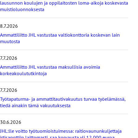
s
lausunnon koulujen ja oppilaitosten loma-aikoja koskevasta
i
muistioluonnoksesta
m
m
8.7.2026
ä
t
Ammattiliitto JHL vastustaa valtiokonttoria koskevan lain
u
muutosta
u
t
i
7.7.2026
s
Ammattiliitto JHL vastustaa maksullisia avoimia
e
korkeakoulututkintoja
t
7.7.2026
Työtapaturma- ja ammattitautivakuutus turvaa työelämässä,
tiedä ainakin tämä vakuutuksesta
30.6.2026
JHL:lle voitto työtuomioistuimessa: raitiovaununkuljettaja
irtisanottiin laittomasti, saa korvausta yli 12 000 euroa