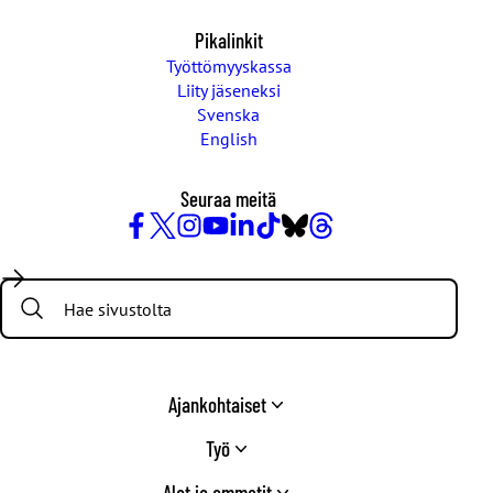
Pikalinkit
Työttömyyskassa
Liity jäseneksi
Svenska
English
Seuraa meitä
Facebook
X
Instagram
YouTube
LinkedIn
TikTok
Bluesky
Threads
/
Search:
Twitter
Ajankohtaiset
Työ
Alat ja ammatit