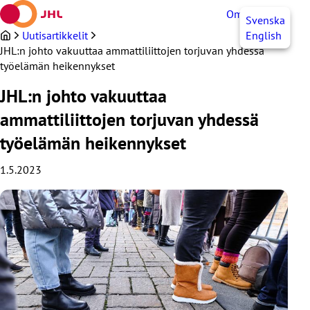
Siirry
OmaJHL
FI
Svenska
sisältöön
Uutisartikkelit
English
JHL:n johto vakuuttaa ammattiliittojen torjuvan yhdessä
työelämän heikennykset
JHL:n johto vakuuttaa
ammattiliittojen torjuvan yhdessä
työelämän heikennykset
1.5.2023