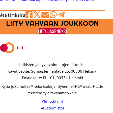
Jaa tämä sivu
LIITY VAHVAAN JOUKKOON
Jaa
Jaa
Jaa
Jaa
Jaa
Facebookissa
viestipalvelu
sähköpostilla
WhatsAppilla
Telegramilla
LIITY JÄSENEKSI
X:ssä
Julkisten ja hyvinvointialojen liitto JHL
Käyntiosoite: Sörnäisten rantatie 23, 00500 Helsinki
Postiosoite: PL 101, 00531 Helsinki
Kyllä joku hoitaa® sekä isokirjainlyhenne JHL® ovat JHL:lle
rekisteröityjä tavaramerkkejä.
Yhteystiedot
Aluetoimistot