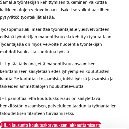
Samalla työntekijän kehittymisen tukeminen vaikuttaa
kaikkien alojen vetovoimaan. Lisäksi se vaikuttaa siihen,
pysyvätkö työntekijät alalla.
Työsopimuslaki määrittää työnantajalle yleisvelvoitteen
edistää työntekijän mahdollisuuksia kehittyä työurallaan.
Työantajalla on myös velvoite huolehtia työntekijän
mahdollisuuksista suoriutua työstä.
JHL pitää tärkeänä, että mahdollisuus osaamisen
kehittämiseen säilytetään edes lyhyempien koulutusten
kautta. Se kartuttaisi osaamista, tukisi työssä jaksamista ja
tärkeiden ammattialojen houkuttelevuutta.
JHL painottaa, että koulutuskorvaus on säilytettävä
henkilöstön osaamisen, palveluiden laadun ja työnantajien
taloudellisen tilanteen turvaamiseksi.
JHL:n lausunto koulutuskorvauksen lakkauttamisesta