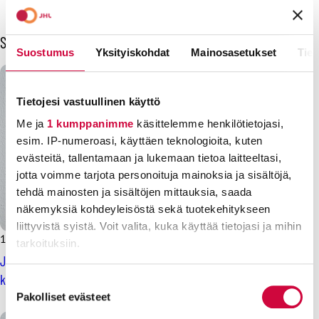
Sinua voisi kiinnostaa myös
Suostumus
Yksityiskohdat
Mainosasetukset
Tiet
Tietojesi vastuullinen käyttö
Me ja
1 kumppanimme
käsittelemme henkilötietojasi,
esim. IP-numeroasi, käyttäen teknologioita, kuten
evästeitä, tallentamaan ja lukemaan tietoa laitteeltasi,
jotta voimme tarjota personoituja mainoksia ja sisältöjä,
tehdä mainosten ja sisältöjen mittauksia, saada
näkemyksiä kohdeyleisöstä sekä tuotekehitykseen
liittyvistä syistä. Voit valita, kuka käyttää tietojasi ja mihin
15.10.2025
Lausunnot
tarkoituksiin.
JHL: Lasten aamu- ja iltapäivätoiminnan maksuja ei saa
korottaa
Lue lisää siitä, miten henkilötietojasi käsitellään ja miten
Suostumuksen
voit määrittää asetuksesi
tiedot-osiossa
. Voit muuttaa
Pakolliset evästeet
valinta
suostumustasi tai peruuttaa sen milloin vain