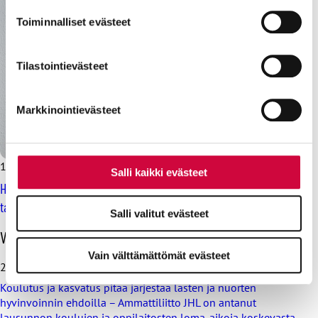
evästeilmoituksessa.
Toiminnalliset evästeet
Evästeistä osa on välttämättömiä, osa sivuston toimintaa
parantavia, ja osaa käytetään tilastointi- tai
Tilastointievästeet
markkinointitarkoituksiin.
Markkinointievästeet
11.9.2025
Lausunnot
Salli kaikki evästeet
Hallitus maksaa kalliisti ja laskee rikkaiden verotusta – hyödyt
talouskasvulle kyseenalaisia
Salli valitut evästeet
O
Viimeisimmät uutiset
h
Vain välttämättömät evästeet
i
28.7.2026
t
Koulutus ja kasvatus pitää järjestää lasten ja nuorten
a
hyvinvoinnin ehdoilla – Ammattiliitto JHL on antanut
v
lausunnon koulujen ja oppilaitosten loma-aikoja koskevasta