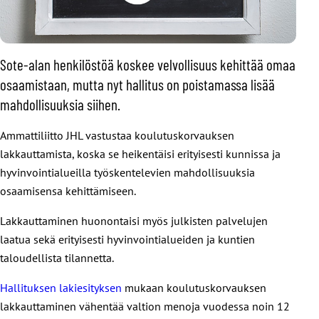
Sote-alan henkilöstöä koskee velvollisuus kehittää omaa
osaamistaan, mutta nyt hallitus on poistamassa lisää
mahdollisuuksia siihen.
Ammattiliitto JHL vastustaa koulutuskorvauksen
lakkauttamista, koska se heikentäisi erityisesti kunnissa ja
hyvinvointialueilla työskentelevien mahdollisuuksia
osaamisensa kehittämiseen.
Lakkauttaminen huonontaisi myös julkisten palvelujen
laatua sekä erityisesti hyvinvointialueiden ja kuntien
taloudellista tilannetta.
Hallituksen lakiesityksen
mukaan koulutuskorvauksen
lakkauttaminen vähentää valtion menoja vuodessa noin 12