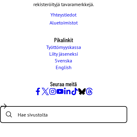
rekisteröityjä tavaramerkkejä.
Yhteystiedot
Aluetoimistot
Pikalinkit
Työttömyyskassa
Liity jäseneksi
Svenska
English
Seuraa meitä
Facebook
X
Instagram
YouTube
LinkedIn
TikTok
Bluesky
Threads
/
Search:
Twitter