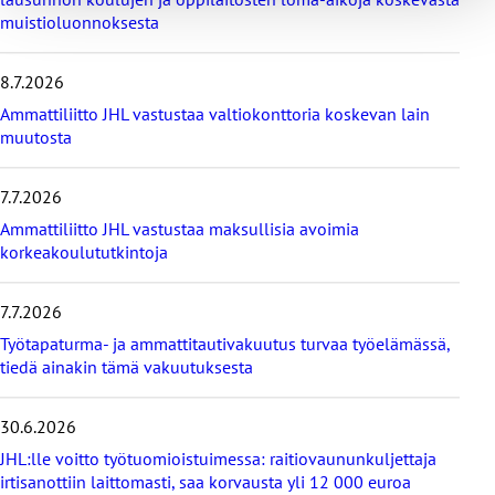
i
muistioluonnoksesta
i
m
e
8.7.2026
i
s
Ammattiliitto JHL vastustaa valtiokonttoria koskevan lain
i
muutosta
m
m
7.7.2026
ä
t
Ammattiliitto JHL vastustaa maksullisia avoimia
u
korkeakoulututkintoja
u
t
i
7.7.2026
s
Työtapaturma- ja ammattitautivakuutus turvaa työelämässä,
e
tiedä ainakin tämä vakuutuksesta
t
30.6.2026
JHL:lle voitto työtuomioistuimessa: raitiovaununkuljettaja
irtisanottiin laittomasti, saa korvausta yli 12 000 euroa