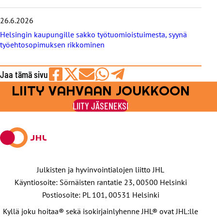
26.6.2026
Helsingin kaupungille sakko työtuomioistuimesta, syynä
työehtosopimuksen rikkominen
Jaa tämä sivu
LIITY VAHVAAN JOUKKOON
Jaa
Jaa
Jaa
Jaa
Jaa
Facebookissa
viestipalvelu
sähköpostilla
WhatsAppilla
Telegramilla
LIITY JÄSENEKSI
X:ssä
Julkisten ja hyvinvointialojen liitto JHL
Käyntiosoite: Sörnäisten rantatie 23, 00500 Helsinki
Postiosoite: PL 101, 00531 Helsinki
Kyllä joku hoitaa® sekä isokirjainlyhenne JHL® ovat JHL:lle