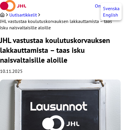
Siirry
OmaJHL
FI
Svenska
sisältöön
Uutisartikkelit
English
JHL vastustaa koulutuskorvauksen lakkauttamista – taas
isku naisvaltaisille aloille
JHL vastustaa koulutuskorvauksen
lakkauttamista – taas isku
naisvaltaisille aloille
10.11.2025