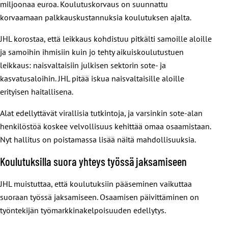
miljoonaa euroa. Koulutuskorvaus on suunnattu
korvaamaan palkkauskustannuksia koulutuksen ajalta.
JHL korostaa, että leikkaus kohdistuu pitkälti samoille aloille
ja samoihin ihmisiin kuin jo tehty aikuiskoulutustuen
leikkaus: naisvaltaisiin julkisen sektorin sote- ja
kasvatusaloihin. JHL pitää iskua naisvaltaisille aloille
erityisen haitallisena.
Alat edellyttävät virallisia tutkintoja, ja varsinkin sote-alan
henkilöstöä koskee velvollisuus kehittää omaa osaamistaan.
Nyt hallitus on poistamassa lisää näitä mahdollisuuksia.
Koulutuksilla suora yhteys työssä jaksamiseen
JHL muistuttaa, että koulutuksiin pääseminen vaikuttaa
suoraan työssä jaksamiseen. Osaamisen päivittäminen on
työntekijän työmarkkinakelpoisuuden edellytys.