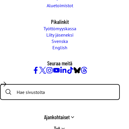
Aluetoimistot
Pikalinkit
Työttömyyskassa
Liity jäseneksi
Svenska
English
Seuraa meitä
Facebook
X
Instagram
YouTube
LinkedIn
TikTok
Bluesky
Threads
/
Search:
Twitter
Ajankohtaiset
Työ