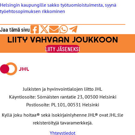
Helsingin kaupungille sakko työtuomioistuimesta, syynä
työehtosopimuksen rikkominen
Jaa tämä sivu
LIITY VAHVAAN JOUKKOON
Jaa
Jaa
Jaa
Jaa
Jaa
Facebookissa
viestipalvelu
sähköpostilla
WhatsAppilla
Telegramilla
LIITY JÄSENEKSI
X:ssä
Julkisten ja hyvinvointialojen liitto JHL
Käyntiosoite: Sörnäisten rantatie 23, 00500 Helsinki
Postiosoite: PL 101, 00531 Helsinki
Kyllä joku hoitaa® sekä isokirjainlyhenne JHL® ovat JHL:lle
rekisteröityjä tavaramerkkejä.
Yhteystiedot