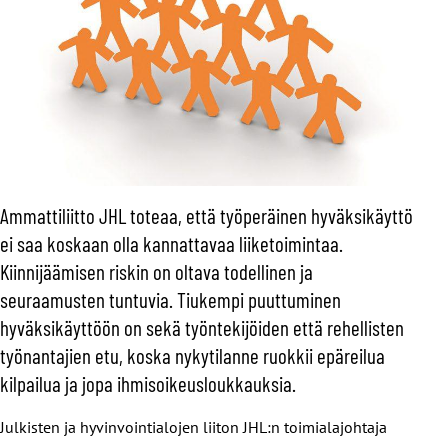
Ammattiliitto JHL toteaa, että työperäinen hyväksikäyttö
ei saa koskaan olla kannattavaa liiketoimintaa.
Kiinnijäämisen riskin on oltava todellinen ja
seuraamusten tuntuvia. Tiukempi puuttuminen
hyväksikäyttöön on sekä työntekijöiden että rehellisten
työnantajien etu, koska nykytilanne ruokkii epäreilua
kilpailua ja jopa ihmisoikeusloukkauksia.
Julkisten ja hyvinvointialojen liiton JHL:n toimialajohtaja