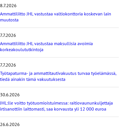
e
8.7.2026
i
s
Ammattiliitto JHL vastustaa valtiokonttoria koskevan lain
i
muutosta
m
m
7.7.2026
ä
t
Ammattiliitto JHL vastustaa maksullisia avoimia
u
korkeakoulututkintoja
u
t
i
7.7.2026
s
Työtapaturma- ja ammattitautivakuutus turvaa työelämässä,
e
tiedä ainakin tämä vakuutuksesta
t
30.6.2026
JHL:lle voitto työtuomioistuimessa: raitiovaununkuljettaja
irtisanottiin laittomasti, saa korvausta yli 12 000 euroa
26.6.2026