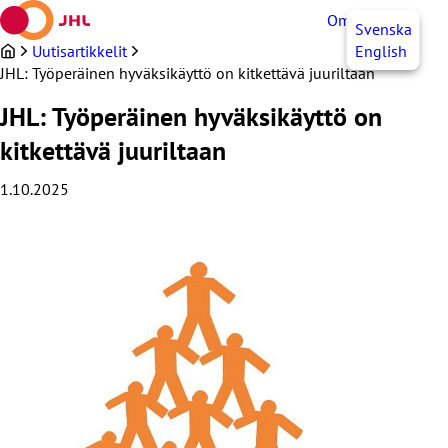
Siirry
OmaJHL
FI
Svenska
sisältöön
Uutisartikkelit
English
JHL: Työperäinen hyväksikäyttö on kitkettävä juuriltaan
JHL: Työperäinen hyväksikäyttö on
kitkettävä juuriltaan
1.10.2025