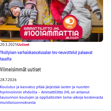
20.3.2025
Uutiset
Yksityisen varhaiskasvatusalan tes-neuvottelut palaavat
tauolta
O
Viimeisimmät uutiset
h
i
28.7.2026
t
Koulutus ja kasvatus pitää järjestää lasten ja nuorten
a
hyvinvoinnin ehdoilla – Ammattiliitto JHL on antanut
v
lausunnon koulujen ja oppilaitosten loma-aikoja koskevasta
i
muistioluonnoksesta
i
m