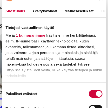
Mari Keturi, JHL, toimialajohtaja, 050 461 9315
Suostumus
Yksityiskohdat
Mainosasetukset
Tiet
Sinua voisi kiinnostaa myös
Tietojesi vastuullinen käyttö
Me ja
1 kumppanimme
käsittelemme henkilötietojasi,
esim. IP-numeroasi, käyttäen teknologioita, kuten
evästeitä, tallentamaan ja lukemaan tietoa laitteeltasi,
jotta voimme tarjota personoituja mainoksia ja sisältöjä,
tehdä mainosten ja sisältöjen mittauksia, saada
näkemyksiä kohdeyleisöstä sekä tuotekehitykseen
liittyvistä syistä. Voit valita, kuka käyttää tietojasi ja mihin
tarkoituksiin.
Lue lisää siitä, miten henkilötietojasi käsitellään ja miten
Suostumuksen
21.5.2025
Uutiset
voit määrittää asetuksesi
tiedot-osiossa
. Voit muuttaa
Pakolliset evästeet
valinta
suostumustasi tai peruuttaa sen milloin vain
Yliopistojen sovintoehdotus hyväksyttiin – uusi työehtosopimus
evästeilmoituksessa.
astui voimaan