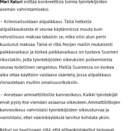
Mari Keturi
esittää konkreettisia toimia työntekijöiden
aseman vahvistamiseksi.
– Kriminalisoidaan alipalkkaus. Tällä hetkellä
alipalkkauksesta ei seuraa käytännössä muuta kuin
velvollisuus maksaa takaisin se, mikä olisi alun perin
kuulunut maksaa. Tämä ei riitä. Norjan mallin mukaisesti
palkkavarkaus ja törkeä palkkavarkaus on tuotava Suomen
rikoslakiin, jotta työntekijöiden oikeuksien polkemisesta
seuraa todellinen rangaistus. Meillä Suomessa on korkea
aika ottaa käyttöön vastaava sääntely, jossa alipalkkaus
rinnastetaan muihin omaisuusrikoksiin.
–
Annetaan ammattiliitoille kanneoikeus. Kaikki työntekijät
eivät pysty itse viemään asiaansa oikeuteen. Ammattiliittojen
kanneoikeus vahvistaisi työntekijöiden oikeusturvaa ja
varmistaisi, ettei väärinkäytöksiä tarvitse kohdata yksin.
Keturi on huolissaan siitä, että alihankintaketjut tarjoavat