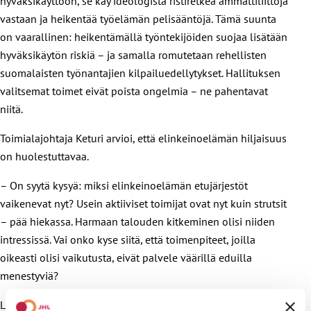
hyväksikäyttöön, se käy ideologista ristiretkeä ammattiliittoja
vastaan ja heikentää työelämän pelisääntöjä. Tämä suunta
on vaarallinen: heikentämällä työntekijöiden suojaa lisätään
hyväksikäytön riskiä – ja samalla romutetaan rehellisten
suomalaisten työnantajien kilpailuedellytykset. Hallituksen
valitsemat toimet eivät poista ongelmia – ne pahentavat
niitä.
Toimialajohtaja Keturi arvioi, että elinkeinoelämän hiljaisuus
on huolestuttavaa.
– On syytä kysyä: miksi elinkeinoelämän etujärjestöt
vaikenevat nyt? Usein aktiiviset toimijat ovat nyt kuin strutsit
– pää hiekassa. Harmaan talouden kitkeminen olisi niiden
intressissä. Vai onko kyse siitä, että toimenpiteet, joilla
oikeasti olisi vaikutusta, eivät palvele väärillä eduilla
menestyviä?
Lisätietoja: