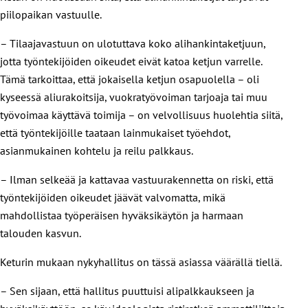
piilopaikan vastuulle.
– Tilaajavastuun on ulotuttava koko alihankintaketjuun,
jotta työntekijöiden oikeudet eivät katoa ketjun varrelle.
Tämä tarkoittaa, että jokaisella ketjun osapuolella – oli
kyseessä aliurakoitsija, vuokratyövoiman tarjoaja tai muu
työvoimaa käyttävä toimija – on velvollisuus huolehtia siitä,
että työntekijöille taataan lainmukaiset työehdot,
asianmukainen kohtelu ja reilu palkkaus.
– Ilman selkeää ja kattavaa vastuurakennetta on riski, että
työntekijöiden oikeudet jäävät valvomatta, mikä
mahdollistaa työperäisen hyväksikäytön ja harmaan
talouden kasvun.
Keturin mukaan nykyhallitus on tässä asiassa väärällä tiellä.
– Sen sijaan, että hallitus puuttuisi alipalkkaukseen ja