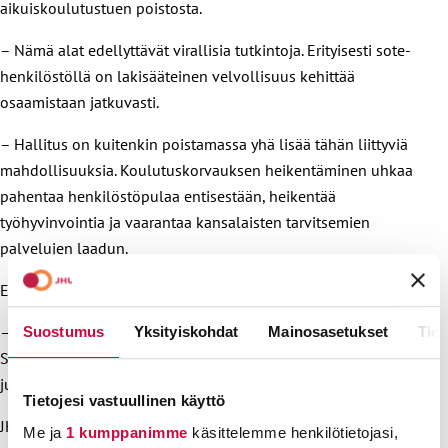
aikuiskoulutustuen poistosta.
– Nämä alat edellyttävät virallisia tutkintoja. Erityisesti sote-
henkilöstöllä on lakisääteinen velvollisuus kehittää
osaamistaan jatkuvasti.
– Hallitus on kuitenkin poistamassa yhä lisää tähän liittyviä
mahdollisuuksia. Koulutuskorvauksen heikentäminen uhkaa
pahentaa henkilöstöpulaa entisestään, heikentää
työhyvinvointia ja vaarantaa kansalaisten tarvitsemien
palvelujen laadun.
Ekström vaatii, että koulutuskorvausta ei heikennetä.
– Ammattilaisten osaamiseen on välttämätöntä investoida.
Suostumus
Yksityiskohdat
Mainosasetukset
Tiet
Se on edellytys toimiville, turvallisille ja laadukkaille
julkisille palveluille.
Tietojesi vastuullinen käyttö
JHL:n lausunnon löydät
täältä
.
Me ja
1 kumppanimme
käsittelemme henkilötietojasi,