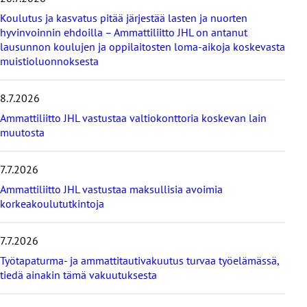
t
Koulutus ja kasvatus pitää järjestää lasten ja nuorten
a
hyvinvoinnin ehdoilla – Ammattiliitto JHL on antanut
v
lausunnon koulujen ja oppilaitosten loma-aikoja koskevasta
i
muistioluonnoksesta
i
m
e
8.7.2026
i
s
Ammattiliitto JHL vastustaa valtiokonttoria koskevan lain
i
muutosta
m
m
7.7.2026
ä
t
Ammattiliitto JHL vastustaa maksullisia avoimia
u
korkeakoulututkintoja
u
t
i
7.7.2026
s
Työtapaturma- ja ammattitautivakuutus turvaa työelämässä,
e
tiedä ainakin tämä vakuutuksesta
t