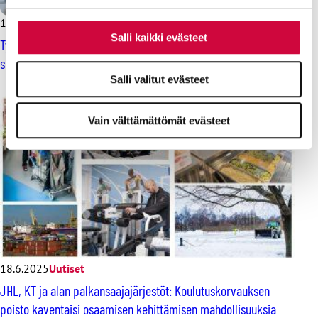
12.6.2025
Salli kaikki evästeet
Työelämän remppa vai purkuhanke? – Hallitus repii
suomalaisen työelämän palasiksi
Salli valitut evästeet
Vain välttämättömät evästeet
18.6.2025
Uutiset
JHL, KT ja alan palkansaajajärjestöt: Koulutuskorvauksen
poisto kaventaisi osaamisen kehittämisen mahdollisuuksia