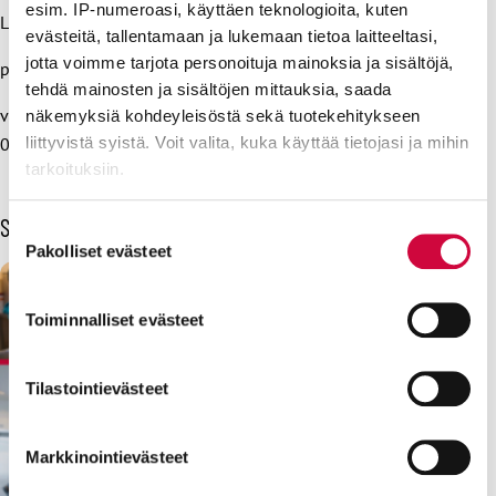
esim. IP-numeroasi, käyttäen teknologioita, kuten
Lisätietoja:
evästeitä, tallentamaan ja lukemaan tietoa laitteeltasi,
jotta voimme tarjota personoituja mainoksia ja sisältöjä,
puheenjohtaja Håkan Ekström, 040 828 2865
tehdä mainosten ja sisältöjen mittauksia, saada
vastaava koulutuspoliittinen asiantuntija Hanna Takolander,
näkemyksiä kohdeyleisöstä sekä tuotekehitykseen
liittyvistä syistä. Voit valita, kuka käyttää tietojasi ja mihin
044 0750 850
tarkoituksiin.
Lue lisää siitä, miten henkilötietojasi käsitellään ja miten
Sinua voisi kiinnostaa myös
Suostumuksen
voit määrittää asetuksesi
tiedot-osiossa
. Voit muuttaa
Pakolliset evästeet
valinta
suostumustasi tai peruuttaa sen milloin vain
evästeilmoituksessa.
Toiminnalliset evästeet
Evästeistä osa on välttämättömiä, osa sivuston toimintaa
parantavia, ja osaa käytetään tilastointi- tai
Tilastointievästeet
markkinointitarkoituksiin.
Markkinointievästeet