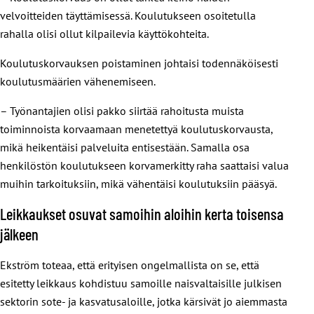
velvoitteiden täyttämisessä. Koulutukseen osoitetulla
rahalla olisi ollut kilpailevia käyttökohteita.
Koulutuskorvauksen poistaminen johtaisi todennäköisesti
koulutusmäärien vähenemiseen.
– Työnantajien olisi pakko siirtää rahoitusta muista
toiminnoista korvaamaan menetettyä koulutuskorvausta,
mikä heikentäisi palveluita entisestään. Samalla osa
henkilöstön koulutukseen korvamerkitty raha saattaisi valua
muihin tarkoituksiin, mikä vähentäisi koulutuksiin pääsyä.
Leikkaukset osuvat samoihin aloihin kerta toisensa
jälkeen
Ekström toteaa, että erityisen ongelmallista on se, että
esitetty leikkaus kohdistuu samoille naisvaltaisille julkisen
sektorin sote- ja kasvatusaloille, jotka kärsivät jo aiemmasta