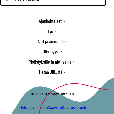
Ajankohtaiset
Työ
Alat ja ammatit
Jäsenyys
Yhdistyksille ja aktiiveille
Tietoa JHL:stä
© 2026 Ammattiliitto JHL
Tietoa evästeistä
Saavutettavuusseloste