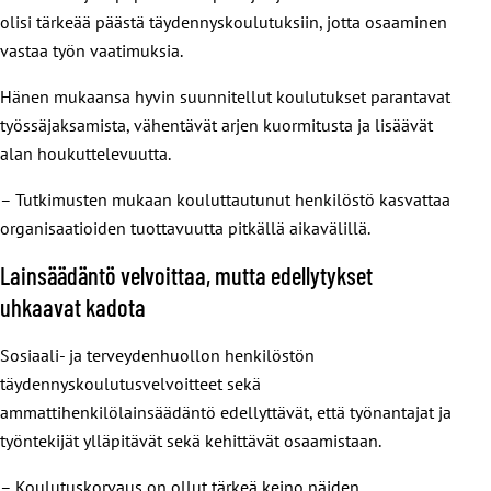
olisi tärkeää päästä täydennyskoulutuksiin, jotta osaaminen
vastaa työn vaatimuksia.
Hänen mukaansa hyvin suunnitellut koulutukset parantavat
työssäjaksamista, vähentävät arjen kuormitusta ja lisäävät
alan houkuttelevuutta.
– Tutkimusten mukaan kouluttautunut henkilöstö kasvattaa
organisaatioiden tuottavuutta pitkällä aikavälillä.
Lainsäädäntö velvoittaa, mutta edellytykset
uhkaavat kadota
Sosiaali- ja terveydenhuollon henkilöstön
täydennyskoulutusvelvoitteet sekä
ammattihenkilölainsäädäntö edellyttävät, että työnantajat ja
työntekijät ylläpitävät sekä kehittävät osaamistaan.
– Koulutuskorvaus on ollut tärkeä keino näiden