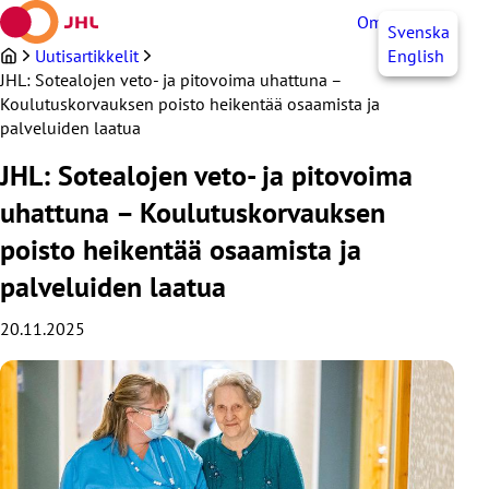
Siirry
OmaJHL
FI
Svenska
sisältöön
Uutisartikkelit
English
JHL: Sotealojen veto- ja pitovoima uhattuna –
Koulutuskorvauksen poisto heikentää osaamista ja
palveluiden laatua
JHL: Sotealojen veto- ja pitovoima
uhattuna – Koulutuskorvauksen
poisto heikentää osaamista ja
palveluiden laatua
20.11.2025