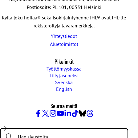
Postiosoite: PL 101, 00531 Helsinki
Kyllä joku hoitaa® sekä isokirjainlyhenne JHL® ovat JHL:lle
rekisteröityjä tavaramerkkejä.
Yhteystiedot
Aluetoimistot
Pikalinkit
Työttömyyskassa
Liity jäseneksi
Svenska
English
Seuraa meitä
Facebook
X
Instagram
YouTube
LinkedIn
TikTok
Bluesky
Threads
/
Search:
Twitter