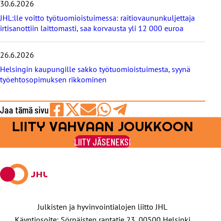
30.6.2026
JHL:lle voitto työtuomioistuimessa: raitiovaununkuljettaja
irtisanottiin laittomasti, saa korvausta yli 12 000 euroa
26.6.2026
Helsingin kaupungille sakko työtuomioistuimesta, syynä
työehtosopimuksen rikkominen
Jaa tämä sivu
LIITY VAHVAAN JOUKKOON
Jaa
Jaa
Jaa
Jaa
Jaa
Facebookissa
viestipalvelu
sähköpostilla
WhatsAppilla
Telegramilla
LIITY JÄSENEKSI
X:ssä
Julkisten ja hyvinvointialojen liitto JHL
Käyntiosoite: Sörnäisten rantatie 23, 00500 Helsinki