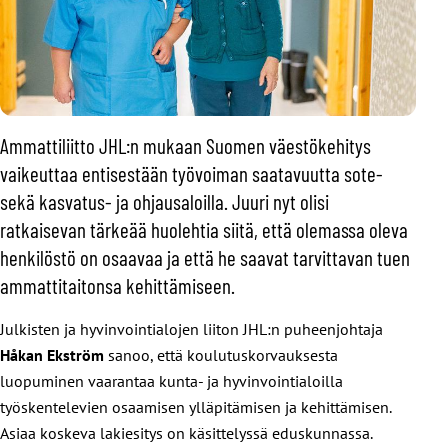
Ammattiliitto JHL:n mukaan Suomen väestökehitys
vaikeuttaa entisestään työvoiman saatavuutta sote-
sekä kasvatus- ja ohjausaloilla. Juuri nyt olisi
ratkaisevan tärkeää huolehtia siitä, että olemassa oleva
henkilöstö on osaavaa ja että he saavat tarvittavan tuen
ammattitaitonsa kehittämiseen.
Julkisten ja hyvinvointialojen liiton JHL:n puheenjohtaja
Håkan Ekström
sanoo, että koulutuskorvauksesta
luopuminen vaarantaa kunta- ja hyvinvointialoilla
työskentelevien osaamisen ylläpitämisen ja kehittämisen.
Asiaa koskeva lakiesitys on käsittelyssä eduskunnassa.