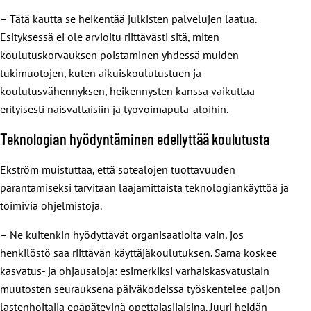
– Tätä kautta se heikentää julkisten palvelujen laatua.
Esityksessä ei ole arvioitu riittävästi sitä, miten
koulutuskorvauksen poistaminen yhdessä muiden
tukimuotojen, kuten aikuiskoulutustuen ja
koulutusvähennyksen, heikennysten kanssa vaikuttaa
erityisesti naisvaltaisiin ja työvoimapula-aloihin.
T
eknologian hyödyntäminen edellyttää koulutusta
Ekström muistuttaa, että sotealojen tuottavuuden
parantamiseksi tarvitaan laajamittaista teknologiankäyttöä ja
toimivia ohjelmistoja.
– Ne kuitenkin hyödyttävät organisaatioita vain, jos
henkilöstö saa riittävän käyttäjäkoulutuksen. Sama koskee
kasvatus- ja ohjausaloja: esimerkiksi varhaiskasvatuslain
muutosten seurauksena päiväkodeissa työskentelee paljon
lastenhoitajia epäpätevinä opettajasijaisina. Juuri heidän