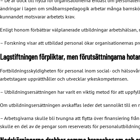
– De är dock till nytta för organisationerna endast om personalen
ändringar i lagen om småbarnspedagogik arbetar många barnskötar
kunnandet motsvarar arbetets krav.
Enligt honom förbättrar välplanerade utbildningar arbetshälsan, 
– Forskning visar att utbildad personal ökar organisationernas pro
Lagstiftningen förpliktar, men förutsättningarna hotar
Fortbildningsskyldigheten för personal inom social- och hälsovår
arbetstagare upprätthåller och utvecklar yrkeskompetensen.
– Utbildningsersättningen har varit en viktig metod för att uppfy
Om utbildningsersättningen avskaffas leder det sannolikt till en
– Arbetsgivarna skulle bli tvungna att flytta över finansiering frå
skulle en del av de pengar som reserverats för personalutbildning 