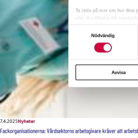
Ta reda på mer om hur dina pe
eller dra tillbaka ditt samtyc
Samtyckesval
Vi använder enhetsidentifierar
Nödvändig
sociala medier och analysera 
till de sociala medier och a
med annan information som du 
Avvisa
7.4.2025
Nyheter
Fackorganisationerna: Vårdsektorns arbetsgivare kräver att arbetst