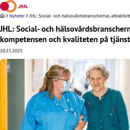
Hoppa
till
innehållet
Nyheter
JHL: Social- och hälsovårdsbranschernas attraktiv
JHL: Social- och hälsovårdsbranschern
kompetensen och kvaliteten på tjäns
20.11.2025