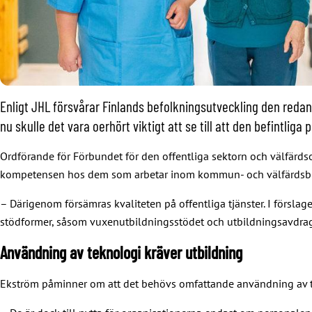
Enligt JHL försvårar Finlands befolkningsutveckling den reda
nu skulle det vara oerhört viktigt att se till att den befintli
Ordförande för Förbundet för den offentliga sektorn och välfär
kompetensen hos dem som arbetar inom kommun- och välfärdsbran
– Därigenom försämras kvaliteten på offentliga tjänster. I försl
stödformer, såsom vuxenutbildningsstödet och utbildningsavdraget
Användning av teknologi kräver utbildning
Ekström påminner om att det behövs omfattande användning av te