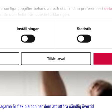
rsonliga uppgifter behandlas och ställ in dina preferenser i
deta
ke när som helst från cookie-förklaringen.
e för att anpassa innehållet och annonserna till användarna, tillh
Inställningar
Statistik
vår trafik. Vi vidarebefordrar även sådana identifierare och anna
nnons- och analysföretag som vi samarbetar med. Dessa kan i sin
har tillhandahållit eller som de har samlat in när du har använt 
Tillåt urval
agarna är flexibla och har dem att utföra oändlig övertid