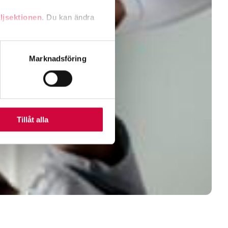
ljsektionen
. Du kan ändra
andahålla funktioner för
Marknadsföring
n information från din enhet
 tur kombinera informationen
deras tjänster.
Tillåt alla