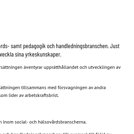
sovårds- samt pedagogik och handledningsbranschen. Just
utveckla sina yrkeskunskaper.
rsättningen äventyrar upprätthållandet och utvecklingen av
sersättningen tillsammans med försvagningen av andra
 lider av arbetskraftsbrist.
n inom social- och hälsovårdsbranscherna.