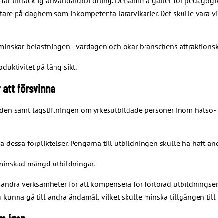
 får tillräcklig användarutbildning. Detsamma gäller för pedagogi
e på daghem som inkompetenta lärarvikarier. Det skulle vara vikt
minskar belastningen i vardagen och ökar branschens attraktionsk
duktivitet på lång sikt.
 att försvinna
den samt lagstiftningen om yrkesutbildade personer inom hälso- o
lla dessa förpliktelser. Pengarna till utbildningen skulle ha haft
 minskad mängd utbildningar.
n andra verksamheter för att kompensera för förlorad utbildningsers
kunna gå till andra ändamål, vilket skulle minska tillgången till 