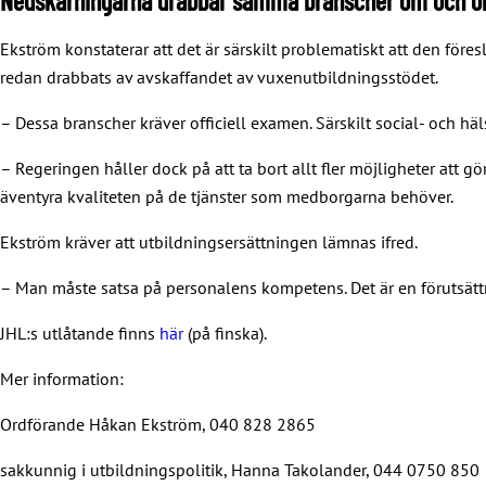
Nedskärningarna drabbar samma branscher om och o
Ekström konstaterar att det är särskilt problematiskt att den f
redan drabbats av avskaffandet av vuxenutbildningsstödet.
– Dessa branscher kräver officiell examen. Särskilt social- och h
– Regeringen håller dock på att ta bort allt fler möjligheter att g
äventyra kvaliteten på de tjänster som medborgarna behöver.
Ekström kräver att utbildningsersättningen lämnas ifred.
– Man måste satsa på personalens kompetens. Det är en förutsättni
JHL:s utlåtande finns
här
(på finska).
Mer information:
Ordförande Håkan Ekström, 040 828 2865
sakkunnig i utbildningspolitik, Hanna Takolander, 044 0750 850