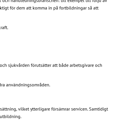
k och handledningsbranschen: till exempel till följd av
igt för dem att komma in på fortbildningar så att
raft.
ch sjukvården förutsätter att både arbetsgivare och
 andra användningsområden.
ättning, vilket ytterligare försämrar servicen. Samtidigt
utbildning.