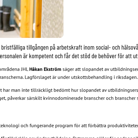
n bristfälliga tillgången på arbetskraft inom social- och häl
ga personalen är kompetent och får det stöd de behöver för att 
dsområdena JHL
Håkan Ekström
säger att slopandet av utbildningse
scherna. Lagförslaget är under utskottsbehandling i riksdagen.
aget har man inte tillräckligt bedömt hur slopandet av utbildning
, påverkar särskilt kvinnodominerade branscher och branscher som
knologi och fungerande program för att förbättra produktivitete