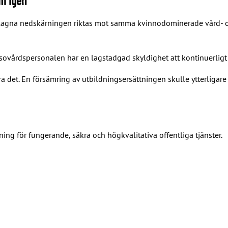
m igen
öreslagna nedskärningen riktas mot samma kvinnodominerade vård-
älsovårdspersonalen har en lagstadgad skyldighet att kontinuerligt
öra det. En försämring av utbildningsersättningen skulle ytterligare
ng för fungerande, säkra och högkvalitativa offentliga tjänster.