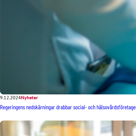
9.12.2024
Nyheter
Regeringens nedskärningar drabbar social- och hälsovårdsföretage