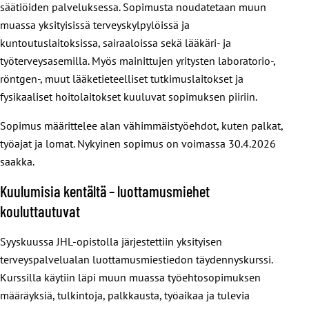
säätiöiden palveluksessa. Sopimusta noudatetaan muun
muassa yksityisissä terveyskylpylöissä ja
kuntoutuslaitoksissa, sairaaloissa sekä lääkäri- ja
työterveysasemilla. Myös mainittujen yritysten laboratorio-,
röntgen-, muut lääketieteelliset tutkimuslaitokset ja
fysikaaliset hoitolaitokset kuuluvat sopimuksen piiriin.
Sopimus määrittelee alan vähimmäistyöehdot, kuten palkat,
työajat ja lomat. Nykyinen sopimus on voimassa 30.4.2026
saakka.
Kuulumisia kentältä – luottamusmiehet
kouluttautuvat
Syyskuussa JHL-opistolla järjestettiin yksityisen
terveyspalvelualan luottamusmiestiedon täydennyskurssi.
Kurssilla käytiin läpi muun muassa työehtosopimuksen
määräyksiä, tulkintoja, palkkausta, työaikaa ja tulevia