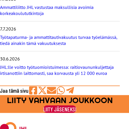
s
Ammattiliitto JHL vastustaa maksullisia avoimia
e
korkeakoulututkintoja
t
7.7.2026
Työtapaturma- ja ammattitautivakuutus turvaa työelämässä,
tiedä ainakin tämä vakuutuksesta
30.6.2026
JHL:lle voitto työtuomioistuimessa: raitiovaununkuljettaja
irtisanottiin laittomasti, saa korvausta yli 12 000 euroa
Jaa tämä sivu
LIITY VAHVAAN JOUKKOON
Jaa
Jaa
Jaa
Jaa
Jaa
Facebookissa
viestipalvelu
sähköpostilla
WhatsAppilla
Telegramilla
LIITY JÄSENEKSI
X:ssä