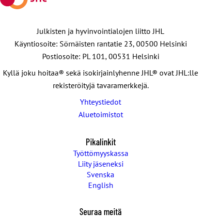
Julkisten ja hyvinvointialojen liitto JHL
Käyntiosoite: Sörnäisten rantatie 23, 00500 Helsinki
Postiosoite: PL 101, 00531 Helsinki
Kyllä joku hoitaa® sekä isokirjainlyhenne JHL® ovat JHL:lle
rekisteröityjä tavaramerkkejä.
Yhteystiedot
Aluetoimistot
Pikalinkit
Työttömyyskassa
Liity jäseneksi
Svenska
English
Seuraa meitä