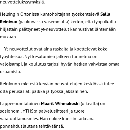
neuvottelukysymyksiä.
Helsingin Ortonissa kuntohoitajana työskentelevä
Salla
Reinivuo
(pääkuvassa vasemmalla) kertoo, että työpaikalla
hiljattain päättyneet yt-neuvottelut kannustivat lähtemään
mukaan.
– Yt-neuvottelut ovat aina raskaita ja koettelevat koko
työyhteisöä. Nyt kesälomien jälkeen tunnelma on
valoisampi, ja koulutus tarjosi hyvän hetken vahvistaa omaa
osaamista.
Reinivuon mielestä kevään neuvottelujen keskiössä tulee
olla perusasiat: palkka ja työssä jaksaminen.
Lappeenrantalainen
Maarit Wihmakoski
(oikealla) on
sosionomi, YTHS:n palvelusihteeri ja tuore
varaluottamusmies. Hän näkee kurssin tärkeänä
ponnahduslautana tehtäväänsä.