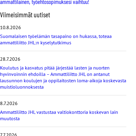
ammattilainen, työehtosopimuksesi vaihtuu!
O
Viimeisimmät uutiset
h
i
10.8.2026
t
Suomalaisen työelämän tasapaino on hukassa, toteaa
a
ammattiliitto JHL:n kyselytutkimus
v
i
i
28.7.2026
m
e
Koulutus ja kasvatus pitää järjestää lasten ja nuorten
i
hyvinvoinnin ehdoilla – Ammattiliitto JHL on antanut
s
lausunnon koulujen ja oppilaitosten loma-aikoja koskevasta
i
muistioluonnoksesta
m
m
8.7.2026
ä
t
Ammattiliitto JHL vastustaa valtiokonttoria koskevan lain
u
muutosta
u
t
i
7.7.2026