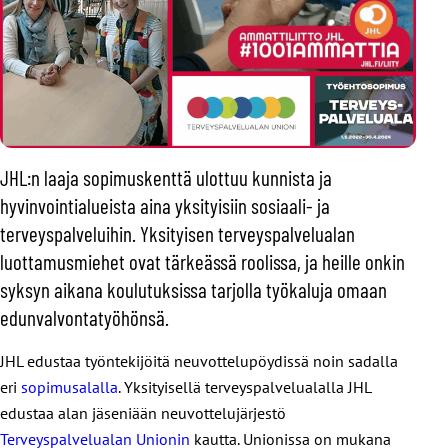
JHL:n laaja sopimuskenttä ulottuu kunnista ja
hyvinvointialueista aina yksityisiin sosiaali- ja
terveyspalveluihin. Yksityisen terveyspalvelualan
luottamusmiehet ovat tärkeässä roolissa, ja heille onkin
syksyn aikana koulutuksissa tarjolla työkaluja omaan
edunvalvontatyöhönsä.
JHL edustaa työntekijöitä neuvottelupöydissä noin sadalla
eri
sopimusalalla
. Yksityisellä terveyspalvelualalla JHL
edustaa alan jäseniään neuvottelujärjestö
Terveyspalvelualan Unionin
kautta. Unionissa on mukana