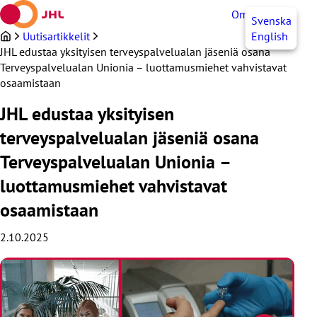
Siirry
OmaJHL
FI
Svenska
sisältöön
Uutisartikkelit
English
JHL edustaa yksityisen terveyspalvelualan jäseniä osana
Terveyspalvelualan Unionia – luottamusmiehet vahvistavat
osaamistaan
JHL edustaa yksityisen
terveyspalvelualan jäseniä osana
Terveyspalvelualan Unionia –
luottamusmiehet vahvistavat
osaamistaan
2.10.2025