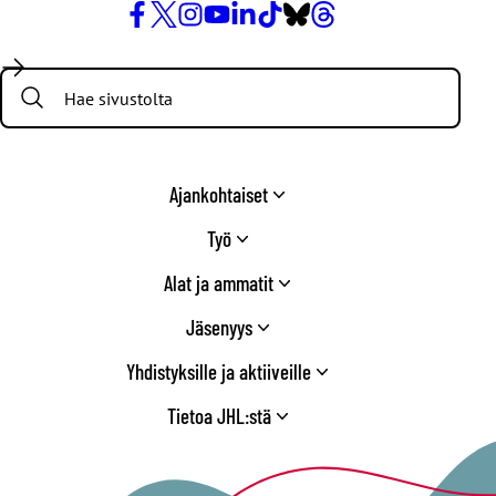
Facebook
X
Instagram
YouTube
LinkedIn
TikTok
Bluesky
Threads
/
Search:
Twitter
Ajankohtaiset
Työ
Alat ja ammatit
Jäsenyys
Yhdistyksille ja aktiiveille
Tietoa JHL:stä