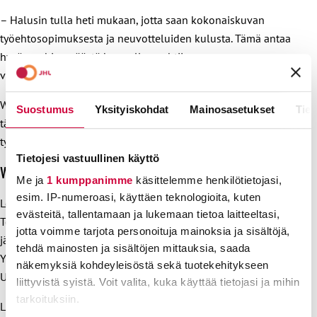
– Halusin tulla heti mukaan, jotta saan kokonaiskuvan
työehtosopimuksesta ja neuvotteluiden kulusta. Tämä antaa
hyvän pohjan päästä kunnolla vauhtiin
varaluottamusmiehenä.
Wihmakoski korostaa, että seuraavissa tes-neuvotteluissa on
Suostumus
Yksityiskohdat
Mainosasetukset
Tiet
tärkeää huolehtia palkkakehityksestä ja siitä, etteivät uudet
työntekijät jää etujen ulkopuolelle.
Tietojesi vastuullinen käyttö
Webinaarista lisää eväitä työkykyjohtamiseen
Me ja
1 kumppanimme
käsittelemme henkilötietojasi,
esim. IP-numeroasi, käyttäen teknologioita, kuten
Lokakuussa luottamusmiesten koulutukset jatkuvat.
evästeitä, tallentamaan ja lukemaan tietoa laitteeltasi,
Terveyspalvelualan Unionin jäsenliittojen luottamusmiehille
jotta voimme tarjota personoituja mainoksia ja sisältöjä,
järjestetään yhteinen koulutuspäivä JHL-talolla 30.10.2025.
tehdä mainosten ja sisältöjen mittauksia, saada
Yhteinen koulutuspäivä on vakiinnuttanut asemansa
näkemyksiä kohdeyleisöstä sekä tuotekehitykseen
Unionin luottamusmiesten tärkeänä kohtaamispaikkana.
liittyvistä syistä. Voit valita, kuka käyttää tietojasi ja mihin
tarkoituksiin.
Lisäksi lokakuun alussa, 7.10. kello 16–17, järjestetään