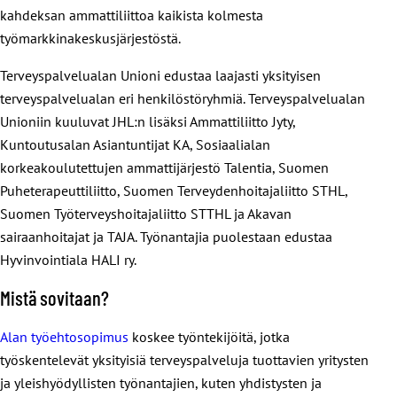
kahdeksan ammattiliittoa kaikista kolmesta
työmarkkinakeskusjärjestöstä.
Terveyspalvelualan Unioni edustaa laajasti yksityisen
terveyspalvelualan eri henkilöstöryhmiä. Terveyspalvelualan
Unioniin kuuluvat JHL:n lisäksi Ammattiliitto Jyty,
Kuntoutusalan Asiantuntijat KA, Sosiaalialan
korkeakoulutettujen ammattijärjestö Talentia, Suomen
Puheterapeuttiliitto, Suomen Terveydenhoitajaliitto STHL,
Suomen Työterveyshoitajaliitto STTHL ja Akavan
sairaanhoitajat ja TAJA. Työnantajia puolestaan edustaa
Hyvinvointiala HALI ry.
Mistä sovitaan?
Alan työehtosopimus
koskee työntekijöitä, jotka
työskentelevät yksityisiä terveyspalveluja tuottavien yritysten
ja yleishyödyllisten työnantajien, kuten yhdistysten ja