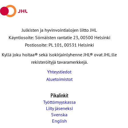
Julkisten ja hyvinvointialojen liitto JHL
Käyntiosoite: Sörnäisten rantatie 23, 00500 Helsinki
Postiosoite: PL 101, 00531 Helsinki
Kyllä joku hoitaa® sekä isokirjainlyhenne JHL® ovat JHL:lle
rekisteröityjä tavaramerkkejä.
Yhteystiedot
Aluetoimistot
Pikalinkit
Työttömyyskassa
Liity jäseneksi
Svenska
English