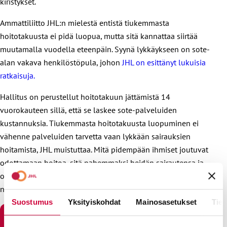
kiristykset.
Ammattiliitto JHL:n mielestä entistä tiukemmasta
hoitotakuusta ei pidä luopua, mutta sitä kannattaa siirtää
muutamalla vuodella eteenpäin. Syynä lykkäykseen on sote-
alan vakava henkilöstöpula, johon
JHL on esittänyt lukuisia
ratkaisuja.
Hallitus on perustellut hoitotakuun jättämistä 14
vuorokauteen sillä, että se laskee sote-palveluiden
kustannuksia. Tiukemmasta hoitotakuusta luopuminen ei
vähenne palveluiden tarvetta vaan lykkään sairauksien
hoitamista, JHL muistuttaa. Mitä pidempään ihmiset joutuvat
odottamaan hoitoa, sitä pahemmaksi heidän sairautensa ja
oireensa voivat kehittyä. Siksi hoitotakuun pitäminen
nykyisellään lisää lopulta kustannuksia eikä vähennä niitä.
Suostumus
Yksityiskohdat
Mainosasetukset
Tiet
JHL:N LAUSUNTO HOITOTAKUUSTA