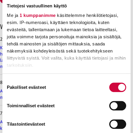
Tietojesi vastuullinen käyttö
Me ja
1 kumppanimme
käsittelemme henkilötietojasi,
esim. IP-numeroasi, käyttäen teknologioita, kuten
O
Viimeisimmät uutiset
evästeitä, tallentamaan ja lukemaan tietoa laitteeltasi,
h
i
jotta voimme tarjota personoituja mainoksia ja sisältöjä,
28.7.2026
t
tehdä mainosten ja sisältöjen mittauksia, saada
Koulutus ja kasvatus pitää järjestää lasten ja nuorten
a
näkemyksiä kohdeyleisöstä sekä tuotekehitykseen
hyvinvoinnin ehdoilla – Ammattiliitto JHL on antanut
v
liittyvistä syistä. Voit valita, kuka käyttää tietojasi ja mihin
lausunnon koulujen ja oppilaitosten loma-aikoja koskevasta
i
tarkoituksiin.
muistioluonnoksesta
i
m
e
Lue lisää siitä, miten henkilötietojasi käsitellään ja miten
Suostumuksen
8.7.2026
i
voit määrittää asetuksesi
tiedot-osiossa
. Voit muuttaa
Pakolliset evästeet
valinta
s
Ammattiliitto JHL vastustaa valtiokonttoria koskevan lain
suostumustasi tai peruuttaa sen milloin vain
i
muutosta
evästeilmoituksessa.
m
Toiminnalliset evästeet
m
7.7.2026
ä
Evästeistä osa on välttämättömiä, osa sivuston toimintaa
t
Ammattiliitto JHL vastustaa maksullisia avoimia
parantavia, ja osaa käytetään tilastointi- tai
Tilastointievästeet
u
korkeakoulututkintoja
markkinointitarkoituksiin.
u