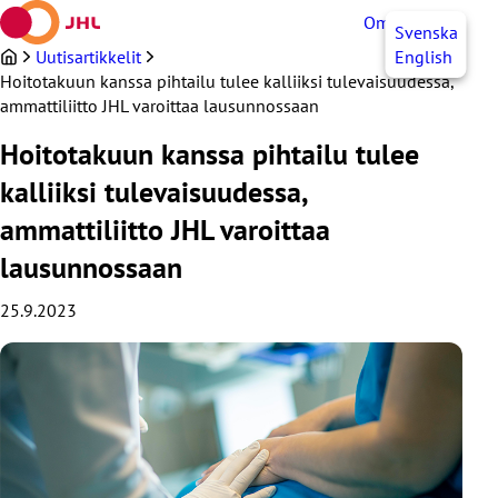
Siirry
OmaJHL
FI
Svenska
sisältöön
Uutisartikkelit
English
Hoitotakuun kanssa pihtailu tulee kalliiksi tulevaisuudessa,
ammattiliitto JHL varoittaa lausunnossaan
Hoitotakuun kanssa pihtailu tulee
kalliiksi tulevaisuudessa,
ammattiliitto JHL varoittaa
lausunnossaan
25.9.2023