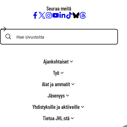
Seuraa meitä
Facebook
X
Instagram
YouTube
LinkedIn
TikTok
Bluesky
Threads
/
Search:
Twitter
Ajankohtaiset
Työ
Alat ja ammatit
Jäsenyys
Yhdistyksille ja aktiiveille
Tietoa JHL:stä