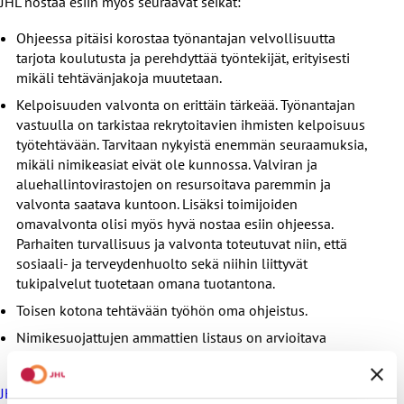
JHL nostaa esiin myös seuraavat seikat:
Ohjeessa pitäisi korostaa työnantajan velvollisuutta
tarjota koulutusta ja perehdyttää työntekijät, erityisesti
mikäli tehtävänjakoja muutetaan.
Kelpoisuuden valvonta on erittäin tärkeää. Työnantajan
vastuulla on tarkistaa rekrytoitavien ihmisten kelpoisuus
työtehtävään. Tarvitaan nykyistä enemmän seuraamuksia,
mikäli nimikeasiat eivät ole kunnossa. Valviran ja
aluehallintovirastojen on resursoitava paremmin ja
valvonta saatava kuntoon. Lisäksi toimijoiden
omavalvonta olisi myös hyvä nostaa esiin ohjeessa.
Parhaiten turvallisuus ja valvonta toteutuvat niin, että
sosiaali- ja terveydenhuolto sekä niihin liittyvät
tukipalvelut tuotetaan omana tuotantona.
Toisen kotona tehtävään työhön oma ohjeistus.
Nimikesuojattujen ammattien listaus on arvioitava
uudelleen.
JHL:n lausunto ohjeesta ammattihenkilölainsäädännön