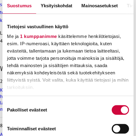
soveltamisesta sosiaali- ja terveydenhuollon henkilöstön
Suostumus
Yksityiskohdat
Mainosasetukset
Tiet
tehtävärakenteiden ja tehtäväjaon toimintamallien
kehittämisessä
Tietojesi vastuullinen käyttö
Lisätiedot: JHL:n erityisasiantuntija Miranna Seppälä, 050
Me ja
1 kumppanimme
käsittelemme henkilötietojasi,
444 9767
esim. IP-numeroasi, käyttäen teknologioita, kuten
evästeitä, tallentamaan ja lukemaan tietoa laitteeltasi,
jotta voimme tarjota personoituja mainoksia ja sisältöjä,
tehdä mainosten ja sisältöjen mittauksia, saada
O
Viimeisimmät uutiset
h
näkemyksiä kohdeyleisöstä sekä tuotekehitykseen
i
liittyvistä syistä. Voit valita, kuka käyttää tietojasi ja mihin
28.7.2026
t
tarkoituksiin.
Koulutus ja kasvatus pitää järjestää lasten ja nuorten
a
hyvinvoinnin ehdoilla – Ammattiliitto JHL on antanut
v
Lue lisää siitä, miten henkilötietojasi käsitellään ja miten
lausunnon koulujen ja oppilaitosten loma-aikoja koskevasta
i
Suostumuksen
muistioluonnoksesta
i
voit määrittää asetuksesi
tiedot-osiossa
. Voit muuttaa
Pakolliset evästeet
valinta
m
suostumustasi tai peruuttaa sen milloin vain
e
evästeilmoituksessa.
8.7.2026
i
Toiminnalliset evästeet
s
Ammattiliitto JHL vastustaa valtiokonttoria koskevan lain