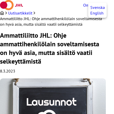
Siirry
OmaJHL
FI
Svenska
sisältöön
Uutisartikkelit
English
Ammattiliitto JHL: Ohje ammattihenkilölain soveltamisesta
on hyvä asia, mutta sisältö vaatii selkeyttämistä
Ammattiliitto JHL: Ohje
ammattihenkilölain soveltamisesta
on hyvä asia, mutta sisältö vaatii
selkeyttämistä
8.3.2023