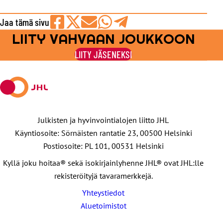
Jaa tämä sivu
LIITY VAHVAAN JOUKKOON
Jaa
Jaa
Jaa
Jaa
Jaa
Facebookissa
viestipalvelu
sähköpostilla
WhatsAppilla
Telegramilla
LIITY JÄSENEKSI
X:ssä
Julkisten ja hyvinvointialojen liitto JHL
Käyntiosoite: Sörnäisten rantatie 23, 00500 Helsinki
Postiosoite: PL 101, 00531 Helsinki
Kyllä joku hoitaa® sekä isokirjainlyhenne JHL® ovat JHL:lle
rekisteröityjä tavaramerkkejä.
Yhteystiedot
Aluetoimistot