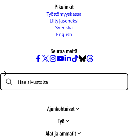
Pikalinkit
Työttömyyskassa
Liity jäseneksi
Svenska
English
Seuraa meitä
Facebook
X
Instagram
YouTube
LinkedIn
TikTok
Bluesky
Threads
/
Search:
Twitter
Ajankohtaiset
Työ
Alat ja ammatit