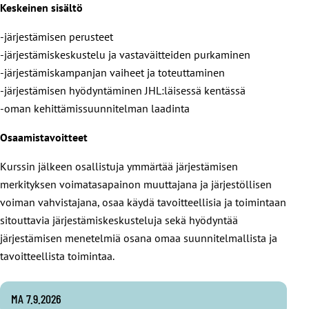
Keskeinen sisältö
-järjestämisen perusteet
-järjestämiskeskustelu ja vastaväitteiden purkaminen
-järjestämiskampanjan vaiheet ja toteuttaminen
-järjestämisen hyödyntäminen JHL:läisessä kentässä
-oman kehittämissuunnitelman laadinta
Osaamistavoitteet
Kurssin jälkeen osallistuja ymmärtää järjestämisen
merkityksen voimatasapainon muuttajana ja järjestöllisen
voiman vahvistajana, osaa käydä tavoitteellisia ja toimintaan
sitouttavia järjestämiskeskusteluja sekä hyödyntää
järjestämisen menetelmiä osana omaa suunnitelmallista ja
tavoitteellista toimintaa.
MA 7.9.2026