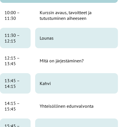
10:00 –
Kurssin avaus, tavoitteet ja
11:30
tutustuminen aiheeseen
11:30 –
Lounas
12:15
12:15 –
Mitä on järjestäminen?
13:45
13:45 –
Kahvi
14:15
14:15 –
Yhteisöllinen edunvalvonta
15:45
15:45 –