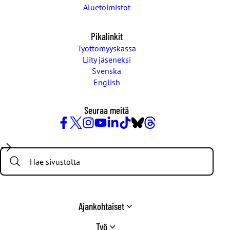
Aluetoimistot
Pikalinkit
Työttömyyskassa
Liity jäseneksi
Svenska
English
Seuraa meitä
Facebook
X
Instagram
YouTube
LinkedIn
TikTok
Bluesky
Threads
/
Search:
Twitter
Ajankohtaiset
Työ