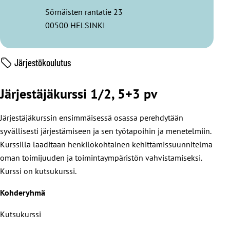
Sörnäisten rantatie 23
00500 HELSINKI
Järjestökoulutus
Järjestäjäkurssi 1/2, 5+3 pv
Järjestäjäkurssin ensimmäisessä osassa perehdytään
syvällisesti järjestämiseen ja sen työtapoihin ja menetelmiin.
Kurssilla laaditaan henkilökohtainen kehittämissuunnitelma
oman toimijuuden ja toimintaympäristön vahvistamiseksi.
Kurssi on kutsukurssi.
Kohderyhmä
Kutsukurssi