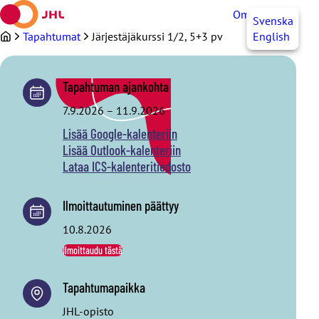
Siirry
OmaJHL
FI
Svenska
sisältöön
Tapahtumat
Järjestäjäkurssi 1/2, 5+3 pv
English
Tapahtuman ajankohta
7.9.2026
–
11.9.2026
Lisää Google-kalenteriin
Lisää Outlook-kalenteriin
Lataa ICS-kalenteritiedosto
Ilmoittautuminen päättyy
10.8.2026
Ilmoittaudu tästä
Tapahtumapaikka
JHL-opisto