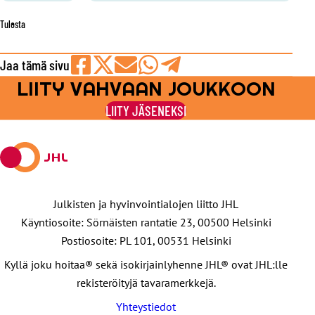
Tulosta
Jaa tämä sivu
LIITY VAHVAAN JOUKKOON
Jaa
Jaa
Jaa
Jaa
Jaa
Facebookissa
viestipalvelu
sähköpostilla
WhatsAppilla
Telegramilla
LIITY JÄSENEKSI
X:ssä
Julkisten ja hyvinvointialojen liitto JHL
Käyntiosoite: Sörnäisten rantatie 23, 00500 Helsinki
Postiosoite: PL 101, 00531 Helsinki
Kyllä joku hoitaa® sekä isokirjainlyhenne JHL® ovat JHL:lle
rekisteröityjä tavaramerkkejä.
Yhteystiedot