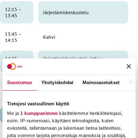
12:15 –
Järjestämiskeskustelu
13:45
13:45 –
Kahvi
14:15
14:15 –
Järjestämiskeskustelu jatkuu,
16:30
keskusteluharjoitukset
Suostumus
Yksityiskohdat
Mainosasetukset
Tiet
16:30 –
Päivällinen
17:30
Tietojesi vastuullinen käyttö
Me ja
1 kumppanimme
käsittelemme henkilötietojasi,
KE 9.9.2026
esim. IP-numeroasi, käyttäen teknologioita, kuten
evästeitä, tallentamaan ja lukemaan tietoa laitteeltasi,
08:30 –
jotta voimme tarjota personoituja mainoksia ja sisältöjä,
Vastaväitteiden purkaminen