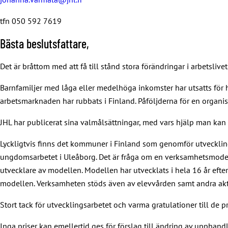
tfn 050 592 7619
Bästa beslutsfattare,
Det är bråttom med att få till stånd stora förändringar i arbetslivet
Barnfamiljer med låga eller medelhöga inkomster har utsatts för 
arbetsmarknaden har rubbats i Finland. Påföljderna för en organ
JHL har publicerat sina valmålsättningar, med vars hjälp man kan
Lyckligtvis finns det kommuner i Finland som genomför utveckling
ungdomsarbetet i Uleåborg. Det är fråga om en verksamhetsmodel
utvecklare av modellen. Modellen har utvecklats i hela 16 år eft
modellen. Verksamheten stöds även av elevvården samt andra aktö
Stort tack för utvecklingsarbetet och varma gratulationer till de p
Inga priser kan emellertid ges för förslag till ändring av uppha