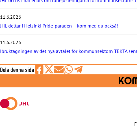
JHL och KT har enats om lönejusteringarna för kommunsektorns 
e
n
y
11.6.2026
h
JHL deltar i Helsinki Pride-paraden – kom med du också!
e
t
e
11.6.2026
r
Ibruktagningen av det nya avtalet för kommunsektorn TEKTA sena
n
a
Dela denna sida
Share
Share
Share
Share
Share
KOM
on
on
by
on
on
Facebook
X
E-
WhatsApp
Telegram
mail
F