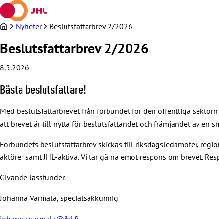
Hoppa
till
innehållet
Nyheter
Beslutsfattarbrev 2/2026
Beslutsfattarbrev 2/2026
8.5.2026
Bästa beslutsfattare!
Med beslutsfattarbrevet från förbundet för den offentliga sektorn
att brevet är till nytta för beslutsfattandet och främjandet av en s
Förbundets beslutsfattarbrev skickas till riksdagsledamöter, re
aktörer samt JHL-aktiva. Vi tar gärna emot respons om brevet. Resp
Givande lässtunder!
Johanna Värmälä, specialsakkunnig
johanna.varmala@jhl.fi