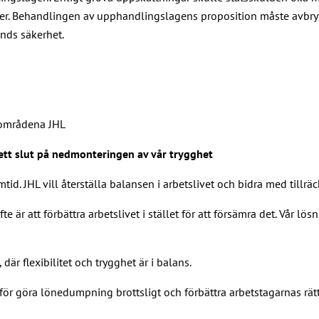
der. Behandlingen av upphandlingslagens proposition måste avbry
ands säkerhet.
sområdena JHL
h ett slut på nedmonteringen av vår trygghet
mtid. JHL vill återställa balansen i arbetslivet och bidra med tillrä
e är att förbättra arbetslivet i stället för att försämra det. Vår 
 där flexibilitet och trygghet är i balans.
ör göra lönedumpning brottsligt och förbättra arbetstagarnas rät