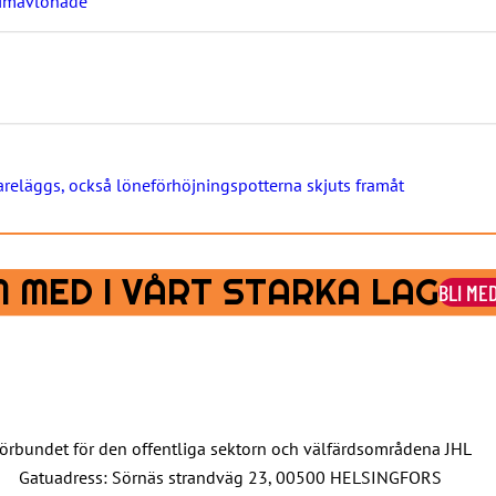
timavlönade
reläggs, också löneförhöjningspotterna skjuts framåt
 MED I VÅRT STARKA LAG
BLI ME
örbundet för den offentliga sektorn och välfärdsområdena JHL
Gatuadress: Sörnäs strandväg 23, 00500 HELSINGFORS