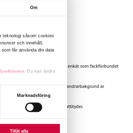
Om
er teknologi såsom cookies
 annonser och innehåll,
a som får använda din data
finska eller svenska. Det visar en enkät som fackförbundet
ljsektionen
. Du kan ändra
ag smidigare. Arbetstagare med invandrarbakgrund är
andahålla funktioner för
Marknadsföring
n information från din enhet
ändring i arbetsgemenskapernas attityder.
 tur kombinera informationen
deras tjänster.
Tillåt alla