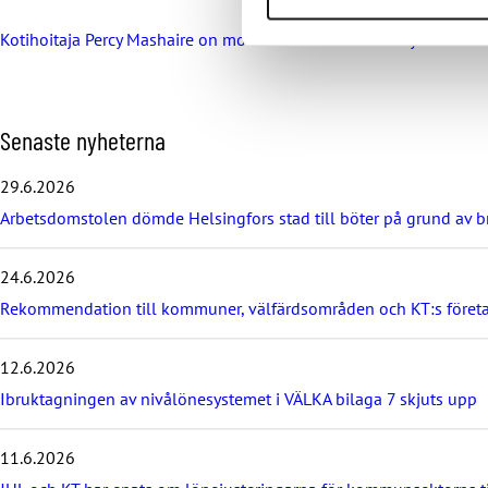
Kotihoitaja Percy Mashaire on monen ikäihmisen ainoa ystävä
H
Senaste nyheterna
o
p
29.6.2026
p
Arbetsdomstolen dömde Helsingfors stad till böter på grund av br
a
ö
v
24.6.2026
e
r
Rekommendation till kommuner, välfärdsområden och KT:s föret
d
e
12.6.2026
s
e
Ibruktagningen av nivålönesystemet i VÄLKA bilaga 7 skjuts upp
n
a
11.6.2026
s
t