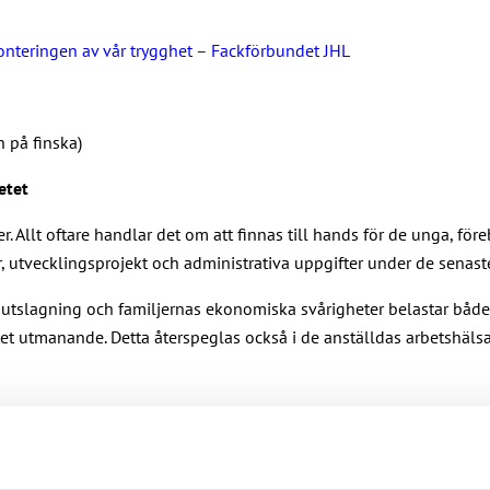
monteringen av vår trygghet – Fackförbundet JHL
 på finska)
etet
r. Allt oftare handlar det om att finnas till hands för de unga, f
 utvecklingsprojekt och administrativa uppgifter under de senast
ör utslagning och familjernas ekonomiska svårigheter belastar bå
tet utmanande. Detta återspeglas också i de anställdas arbetshälsa