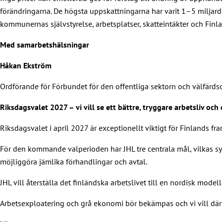
förändringarna. De högsta uppskattningarna har varit 1–5 miljar
kommunernas självstyrelse, arbetsplatser, skatteintäkter och Finl
Med samarbetshälsningar
Håkan Ekström
Ordförande för Förbundet för den offentliga sektorn och välfärd
Riksdagsvalet 2027 – vi vill se ett bättre, tryggare arbetsliv oc
Riksdagsvalet i april 2027 är exceptionellt viktigt för Finlands fra
För den kommande valperioden har JHL tre centrala mål, vilkas syft
möjliggöra jämlika förhandlingar och avtal.
JHL vill återställa det finländska arbetslivet till en nordisk modell,
Arbetsexploatering och grå ekonomi bör bekämpas och vi vill därf