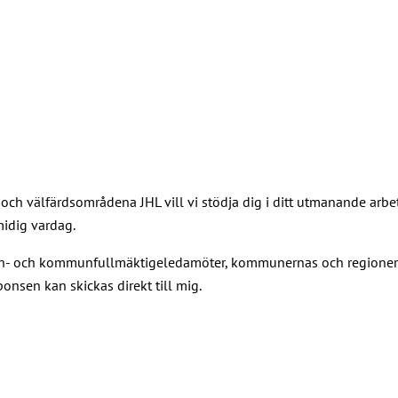
 och välfärdsområdena JHL vill vi stödja dig i ditt utmanande arb
midig vardag.
gion- och kommunfullmäktigeledamöter, kommunernas och regionern
onsen kan skickas direkt till mig.