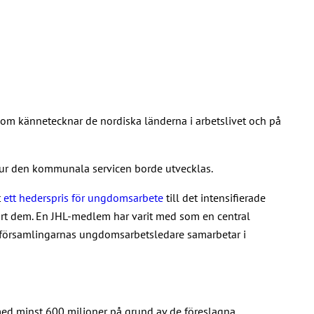
 som kännetecknar de nordiska länderna i arbetslivet och på
 hur den kommunala servicen borde utvecklas.
t
ett hederspris för ungdomsarbete
till det intensifierade
ört dem. En JHL-medlem har varit med som en central
ch församlingarnas ungdomsarbetsledare samarbetar i
 med minst 600 miljoner på grund av de föreslagna