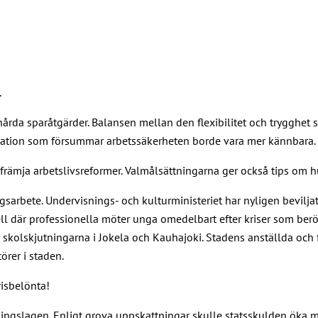
.
hårda sparåtgärder. Balansen mellan den flexibilitet och trygghet
isation som försummar arbetssäkerheten borde vara mer kännbara.
 främja arbetslivsreformer. Valmålsättningarna ger också tips om
sarbete. Undervisnings- och kulturministeriet har nyligen bevilja
l där professionella möter unga omedelbart efter kriser som ber
er skolskjutningarna i Jokela och Kauhajoki. Stadens anställda o
rer i staden.
risbelönta!
ndlingslagen. Enligt grova uppskattningar skulle statsskulden öka