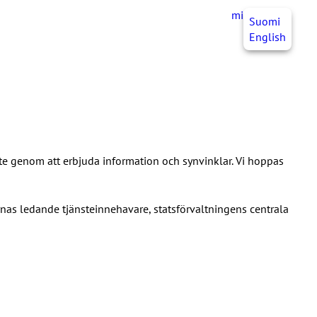
mittJHL
SV
Suomi
English
ete genom att erbjuda information och synvinklar. Vi hoppas
as ledande tjänsteinnehavare, statsförvaltningens centrala