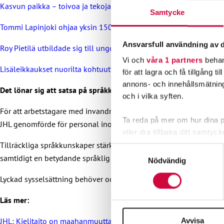
Kasvun paikka – toivoa ja tekoja lasten ja nuorten hyvinvointiin
Samtycke
Tommi Lapinjoki ohjaa yksin 150 nuoren arkea
Ansvarsfull användning av d
Roy Pietilä utbildade sig till ungdomsledare när han själv var ton
Vi och
våra 1 partners
behan
Lisäleikkaukset nuorilta kohtuuttomia – Ammattiliitto JHL
för att lagra och få tillgång t
annons- och innehållsmätning
Det lönar sig att satsa på språkkunskaper inom social- och häls
och i vilka syften.
För att arbetstagare med invandrarbakgrund ska kunna få jobb ino
Ta reda på mer om hur dina pe
JHL genomförde för personal inom social- och hälsovården.
eller dra tillbaka ditt samtyc
Tillräckliga språkkunskaper stärker de anställdas ork, förbättra
Samtyckesval
Vi använder enhetsidentifierar
samtidigt en betydande språklig resurs, särskilt när det gäller s
Nödvändig
sociala medier och analysera 
Lyckad sysselsättning behöver också kulturell anpassning och mål
till de sociala medier och a
med annan information som du 
Läs mer:
JHL: Kielitaito on maahanmuuttajien suurin haaste sotealoilla – A
Avvisa