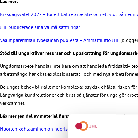
Läs mer:
Riksdagsvalet 2027 – för ett bättre arbetsliv och ett slut på ned
JHL publicerade sina valmålsättningar
Vaalit paremman työelämän puolesta – Ammattiliitto JHL
(bloggen
Stöd till unga kräver resurser och uppskattning för ungdomsarb
Ungdomsarbete handlar inte bara om att handleda fritidsaktivitete
arbetsmängd har ökat explosionsartat i och med nya arbetsformer,
De ungas behov blir allt mer komplexa: psykisk ohälsa, risken f
Långvariga kundrelationer och brist på tjänster för unga gör arbe
verksamhet.
Läs mer (en del av material finns tills vidare bara på finska):
Nuorten kohtaaminen on nuorisotyön ydin