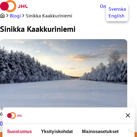
Siirry
OmaJHL
FI
Svenska
sisältöön
Blogi
Sinikka Kaakkuriniemi
English
Sinikka Kaakkuriniemi
6.2.2017
Omaa mielenterveyttä voi vahvistaa
Suostumus
Yksityiskohdat
Mainosasetukset
Tiet