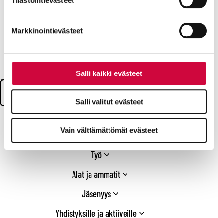
Tilastointievästeet
Svenska
markkinointitarkoituksiin.
English
Markkinointievästeet
Seuraa meitä
Facebook
X
Instagram
YouTube
LinkedIn
TikTok
Bluesky
Threads
Salli kaikki evästeet
/
Search:
Twitter
Salli valitut evästeet
Vain välttämättömät evästeet
Ajankohtaiset
Työ
Alat ja ammatit
Jäsenyys
Yhdistyksille ja aktiiveille