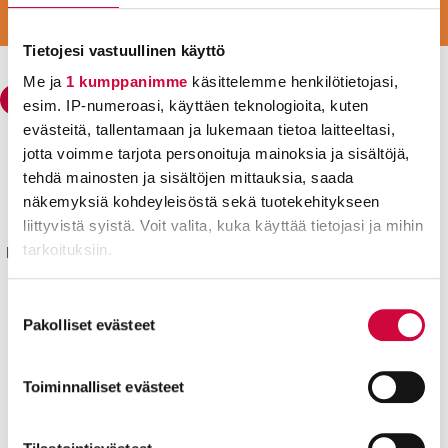
LIITY VAHVAAN JOUKKOON
LIITY JÄSENEKSI
Tietojesi vastuullinen käyttö
Me ja
1 kumppanimme
käsittelemme henkilötietojasi,
esim. IP-numeroasi, käyttäen teknologioita, kuten
evästeitä, tallentamaan ja lukemaan tietoa laitteeltasi,
jotta voimme tarjota personoituja mainoksia ja sisältöjä,
Julkisten ja hyvinvointialojen liitto JHL
tehdä mainosten ja sisältöjen mittauksia, saada
Käyntiosoite: Sörnäisten rantatie 23, 00500 Helsinki
näkemyksiä kohdeyleisöstä sekä tuotekehitykseen
Postiosoite: PL 101, 00531 Helsinki
liittyvistä syistä. Voit valita, kuka käyttää tietojasi ja mihin
tarkoituksiin.
Kyllä joku hoitaa® sekä isokirjainlyhenne JHL® ovat JHL:lle
rekisteröityjä tavaramerkkejä.
Lue lisää siitä, miten henkilötietojasi käsitellään ja miten
Suostumuksen
Yhteystiedot
voit määrittää asetuksesi
tiedot-osiossa
. Voit muuttaa
Pakolliset evästeet
valinta
Aluetoimistot
suostumustasi tai peruuttaa sen milloin vain
evästeilmoituksessa.
Toiminnalliset evästeet
Pikalinkit
Työttömyyskassa
Evästeistä osa on välttämättömiä, osa sivuston toimintaa
Liity jäseneksi
parantavia, ja osaa käytetään tilastointi- tai