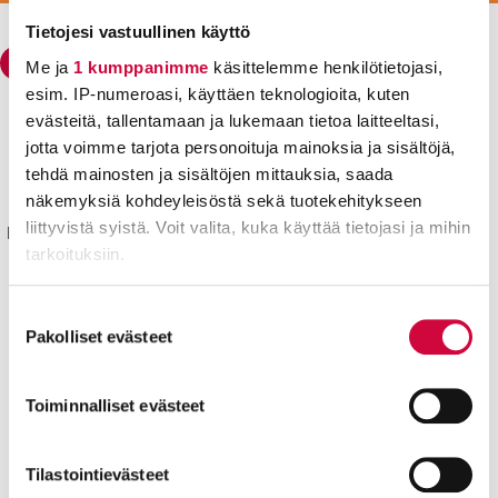
Tietojesi vastuullinen käyttö
Me ja
1 kumppanimme
käsittelemme henkilötietojasi,
esim. IP-numeroasi, käyttäen teknologioita, kuten
evästeitä, tallentamaan ja lukemaan tietoa laitteeltasi,
Julkisten ja hyvinvointialojen liitto JHL
jotta voimme tarjota personoituja mainoksia ja sisältöjä,
Käyntiosoite: Sörnäisten rantatie 23, 00500 Helsinki
tehdä mainosten ja sisältöjen mittauksia, saada
Postiosoite: PL 101, 00531 Helsinki
näkemyksiä kohdeyleisöstä sekä tuotekehitykseen
liittyvistä syistä. Voit valita, kuka käyttää tietojasi ja mihin
Kyllä joku hoitaa® sekä isokirjainlyhenne JHL® ovat JHL:lle
tarkoituksiin.
rekisteröityjä tavaramerkkejä.
Yhteystiedot
Lue lisää siitä, miten henkilötietojasi käsitellään ja miten
Suostumuksen
Aluetoimistot
voit määrittää asetuksesi
tiedot-osiossa
. Voit muuttaa
Pakolliset evästeet
valinta
suostumustasi tai peruuttaa sen milloin vain
evästeilmoituksessa.
Pikalinkit
Toiminnalliset evästeet
Työttömyyskassa
Liity jäseneksi
Evästeistä osa on välttämättömiä, osa sivuston toimintaa
Svenska
parantavia, ja osaa käytetään tilastointi- tai
Tilastointievästeet
English
markkinointitarkoituksiin.