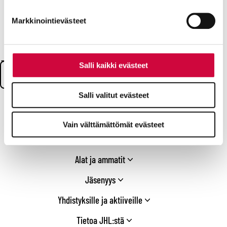
Markkinointievästeet
Seuraa meitä
Facebook
X
Instagram
YouTube
LinkedIn
TikTok
Bluesky
Threads
/
Search:
Salli kaikki evästeet
Twitter
Salli valitut evästeet
Ajankohtaiset
Vain välttämättömät evästeet
Työ
Alat ja ammatit
Jäsenyys
Yhdistyksille ja aktiiveille
Tietoa JHL:stä