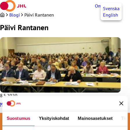
Siirry
OmaJHL
FI
Svenska
sisältöön
Blogi
Päivi Rantanen
English
Päivi Rantanen
8.5.2020
Myynkö työni liian halvalla?
LIITY VAHVAAN JOUKKOON
Suostumus
Yksityiskohdat
Mainosasetukset
Tiet
LIITY JÄSENEKSI