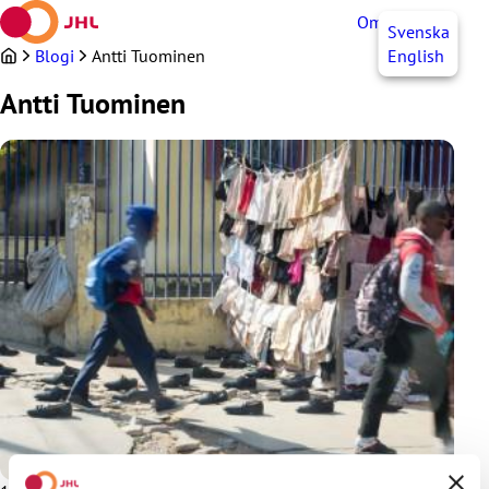
Siirry
OmaJHL
FI
Svenska
sisältöön
Blogi
Antti Tuominen
English
Antti Tuominen