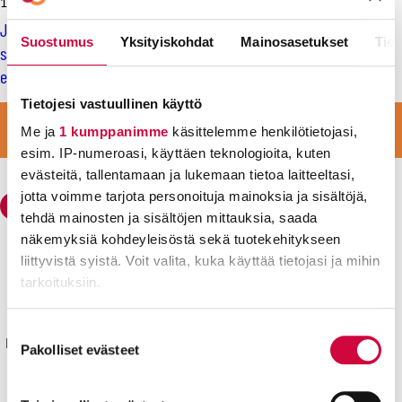
19.7.2018
JHL Mosambikissa: Ammattiliiton ongelmat ovat
Suostumus
Yksityiskohdat
Mainosasetukset
Tiet
samankaltaisia niin Suomessa kuin päiväntasaajan
eteläpuolellakin – yhteistä on myös aktiivien valtava voima
Tietojesi vastuullinen käyttö
LIITY VAHVAAN JOUKKOON
Me ja
1 kumppanimme
käsittelemme henkilötietojasi,
LIITY JÄSENEKSI
esim. IP-numeroasi, käyttäen teknologioita, kuten
evästeitä, tallentamaan ja lukemaan tietoa laitteeltasi,
jotta voimme tarjota personoituja mainoksia ja sisältöjä,
tehdä mainosten ja sisältöjen mittauksia, saada
näkemyksiä kohdeyleisöstä sekä tuotekehitykseen
liittyvistä syistä. Voit valita, kuka käyttää tietojasi ja mihin
Julkisten ja hyvinvointialojen liitto JHL
tarkoituksiin.
Käyntiosoite: Sörnäisten rantatie 23, 00500 Helsinki
Postiosoite: PL 101, 00531 Helsinki
Lue lisää siitä, miten henkilötietojasi käsitellään ja miten
Suostumuksen
Kyllä joku hoitaa® sekä isokirjainlyhenne JHL® ovat JHL:lle
voit määrittää asetuksesi
tiedot-osiossa
. Voit muuttaa
Pakolliset evästeet
valinta
rekisteröityjä tavaramerkkejä.
suostumustasi tai peruuttaa sen milloin vain
evästeilmoituksessa.
Yhteystiedot