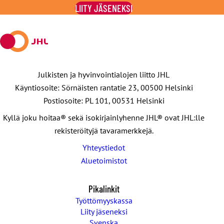
LIITY JÄSENEKSI
X:ssä
Julkisten ja hyvinvointialojen liitto JHL
Käyntiosoite: Sörnäisten rantatie 23, 00500 Helsinki
Postiosoite: PL 101, 00531 Helsinki
Kyllä joku hoitaa® sekä isokirjainlyhenne JHL® ovat JHL:lle
rekisteröityjä tavaramerkkejä.
Yhteystiedot
Aluetoimistot
Pikalinkit
Työttömyyskassa
Liity jäseneksi
Svenska