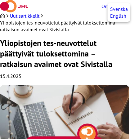
Siirry
OmaJHL
FI
Svenska
sisältöön
Uutisartikkelit
English
Yliopistojen tes-neuvottelut päättyivät tuloksettomina –
ratkaisun avaimet ovat Sivistalla
Yliopistojen tes-neuvottelut
päättyivät tuloksettomina –
ratkaisun avaimet ovat Sivistalla
15.4.2025