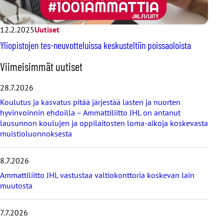
12.2.2025
Uutiset
Yliopistojen tes-neuvotteluissa keskusteltiin poissaoloista
O
Viimeisimmät uutiset
h
i
28.7.2026
t
Koulutus ja kasvatus pitää järjestää lasten ja nuorten
a
hyvinvoinnin ehdoilla – Ammattiliitto JHL on antanut
v
lausunnon koulujen ja oppilaitosten loma-aikoja koskevasta
i
muistioluonnoksesta
i
m
e
8.7.2026
i
s
Ammattiliitto JHL vastustaa valtiokonttoria koskevan lain
i
muutosta
m
m
7.7.2026
ä
t