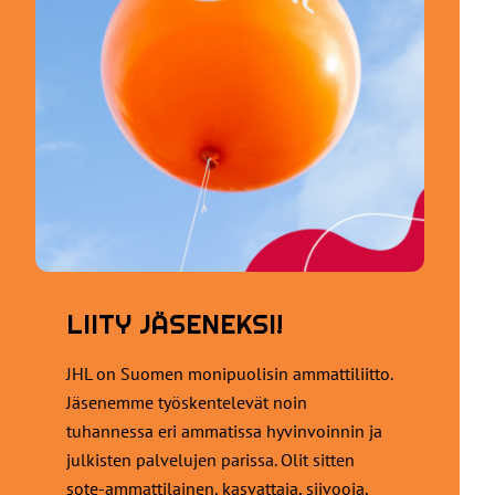
LIITY JÄSENEKSI!
JHL on Suomen monipuolisin ammattiliitto.
Jäsenemme työskentelevät noin
tuhannessa eri ammatissa hyvinvoinnin ja
julkisten palvelujen parissa. Olit sitten
sote-ammattilainen, kasvattaja, siivooja,