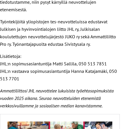
tiedotustamme, niin pysyt kärryillä neuvottelujen
etenemisestä.
Työntekijöitä yliopistojen tes-neuvotteluissa edustavat
Julkisen ja hyvinvointialojen liitto JHL ry, Julkisalan
koulutettujen neuvottelujärjestö JUKO ry sekä Ammattiliitto
Pro ry. Työnantajapuolta edustaa Sivistysala ry.
Lisätietoja:
JHL:n sopimusasiantuntija Matti Sallila, 050 513 7851
JHL:n vastaava sopimusasiantuntija Hanna Katajamäki, 050
513 7701
Ammattiliittosi JHL neuvottelee lukuisista työehtosopimuksista
vuoden 2025 aikana. Seuraa neuvotteluiden etenemistä
verkkosivuillamme ja sosiaalisen median kanavistamme.