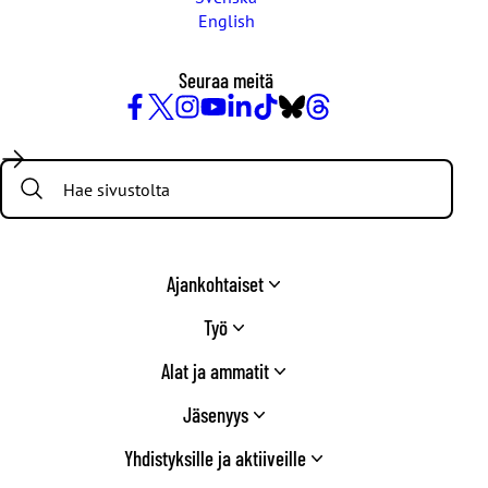
English
Seuraa meitä
Facebook
X
Instagram
YouTube
LinkedIn
TikTok
Bluesky
Threads
/
Search:
Twitter
Ajankohtaiset
Työ
Alat ja ammatit
Jäsenyys
Yhdistyksille ja aktiiveille