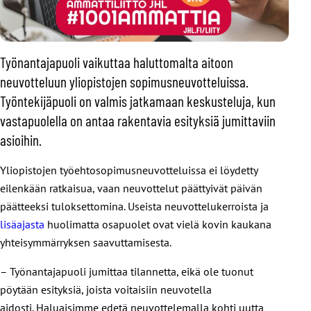
Työnantajapuoli vaikuttaa haluttomalta aitoon
neuvotteluun yliopistojen sopimusneuvotteluissa.
Työntekijäpuoli on valmis jatkamaan keskusteluja, kun
vastapuolella on antaa rakentavia esityksiä jumittaviin
asioihin.
Yliopistojen työehtosopimusneuvotteluissa ei löydetty
eilenkään ratkaisua, vaan neuvottelut päättyivät päivän
päätteeksi tuloksettomina. Useista neuvottelukerroista ja
lisäajasta
huolimatta osapuolet ovat vielä kovin kaukana
yhteisymmärryksen saavuttamisesta.
– Työnantajapuoli jumittaa tilannetta, eikä ole tuonut
pöytään esityksiä, joista voitaisiin neuvotella
aidosti. Haluaisimme edetä neuvottelemalla kohti uutta