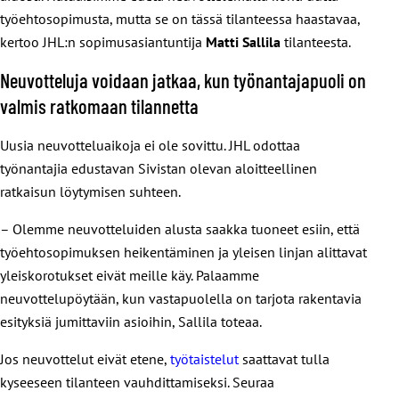
työehtosopimusta, mutta se on tässä tilanteessa haastavaa,
kertoo JHL:n sopimusasiantuntija
Matti Sallila
tilanteesta.
Neuvotteluja voidaan jatkaa, kun työnantajapuoli on
valmis ratkomaan tilannetta
Uusia neuvotteluaikoja ei ole sovittu. JHL odottaa
työnantajia edustavan Sivistan olevan aloitteellinen
ratkaisun löytymisen suhteen.
– Olemme neuvotteluiden alusta saakka tuoneet esiin, että
työehtosopimuksen heikentäminen ja yleisen linjan alittavat
yleiskorotukset eivät meille käy. Palaamme
neuvottelupöytään, kun vastapuolella on tarjota rakentavia
esityksiä jumittaviin asioihin, Sallila toteaa.
Jos neuvottelut eivät etene,
työtaistelut
saattavat tulla
kyseeseen tilanteen vauhdittamiseksi. Seuraa