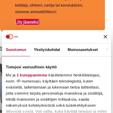
keittäjä, sihteeri, vartija tai konduktööri,
olemme ammattiliittosi!
Liity jäseneksi!
Sinua voisi kiinnostaa myös
Suostumus
Yksityiskohdat
Mainosasetukset
Tiet
Tietojesi vastuullinen käyttö
Me ja
1 kumppanimme
käsittelemme henkilötietojasi,
esim. IP-numeroasi, käyttäen teknologioita, kuten
evästeitä, tallentamaan ja lukemaan tietoa laitteeltasi,
jotta voimme tarjota personoituja mainoksia ja sisältöjä,
tehdä mainosten ja sisältöjen mittauksia, saada
näkemyksiä kohdeyleisöstä sekä tuotekehitykseen
liittyvistä syistä. Voit valita, kuka käyttää tietojasi ja mihin