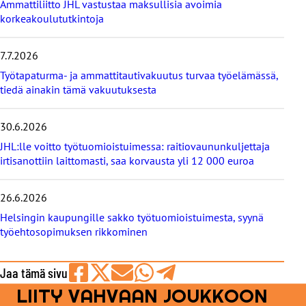
Ammattiliitto JHL vastustaa maksullisia avoimia
u
korkeakoulututkintoja
u
t
i
7.7.2026
s
Työtapaturma- ja ammattitautivakuutus turvaa työelämässä,
e
tiedä ainakin tämä vakuutuksesta
t
30.6.2026
JHL:lle voitto työtuomioistuimessa: raitiovaununkuljettaja
irtisanottiin laittomasti, saa korvausta yli 12 000 euroa
26.6.2026
Helsingin kaupungille sakko työtuomioistuimesta, syynä
työehtosopimuksen rikkominen
Jaa tämä sivu
LIITY VAHVAAN JOUKKOON
Jaa
Jaa
Jaa
Jaa
Jaa
Facebookissa
viestipalvelu
sähköpostilla
WhatsAppilla
Telegramilla