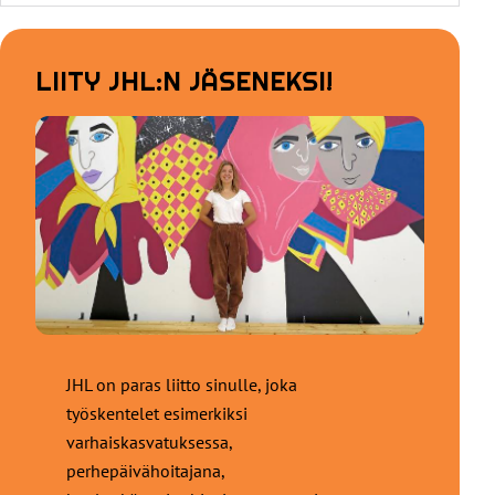
LIITY JHL:N JÄSENEKSI!
JHL on paras liitto sinulle, joka
työskentelet esimerkiksi
varhaiskasvatuksessa,
perhepäivähoitajana,