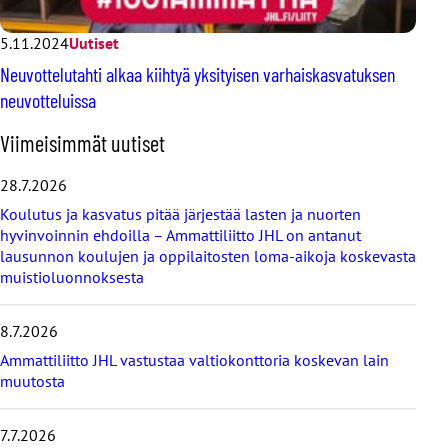
5.11.2024
Uutiset
Neuvottelutahti alkaa kiihtyä yksityisen varhaiskasvatuksen
neuvotteluissa
O
Viimeisimmät uutiset
h
i
28.7.2026
t
Koulutus ja kasvatus pitää järjestää lasten ja nuorten
a
hyvinvoinnin ehdoilla – Ammattiliitto JHL on antanut
v
lausunnon koulujen ja oppilaitosten loma-aikoja koskevasta
i
muistioluonnoksesta
i
m
e
8.7.2026
i
s
Ammattiliitto JHL vastustaa valtiokonttoria koskevan lain
i
muutosta
m
m
7.7.2026
ä