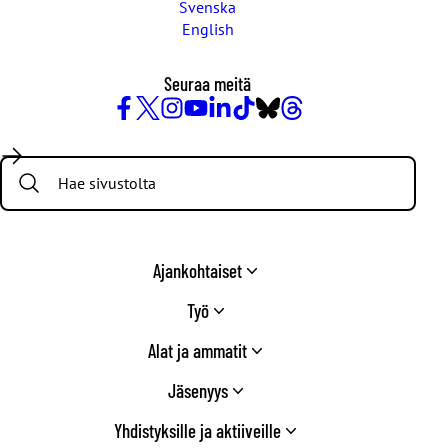
Svenska
English
Seuraa meitä
Facebook
X
Instagram
YouTube
LinkedIn
TikTok
Bluesky
Threads
/
Search:
Twitter
Ajankohtaiset
Työ
Alat ja ammatit
Jäsenyys
Yhdistyksille ja aktiiveille