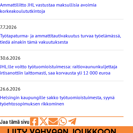
t
Ammattiliitto JHL vastustaa maksullisia avoimia
u
korkeakoulututkintoja
u
t
i
7.7.2026
s
Työtapaturma- ja ammattitautivakuutus turvaa työelämässä,
e
tiedä ainakin tämä vakuutuksesta
t
30.6.2026
JHL:lle voitto työtuomioistuimessa: raitiovaununkuljettaja
irtisanottiin laittomasti, saa korvausta yli 12 000 euroa
26.6.2026
Helsingin kaupungille sakko työtuomioistuimesta, syynä
työehtosopimuksen rikkominen
Jaa tämä sivu
LIITY VAHVAAN JOUKKOON
Jaa
Jaa
Jaa
Jaa
Jaa