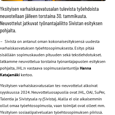
Yksityisen varhaiskasvatusalan tulevista työehdoista
neuvotellaan jälleen torstaina 30. tammikuuta.
Neuvottelut jatkuvat työnantajaliitto Sivistan esityksen
pohjalta.
– Sivista on antanut oman kokonaisesityksensä uudesta
varhaiskasvatuksen työehtosopimuksesta. Esitys pitää
sisällään sopimuskauden pituuden sekä tekstiehdotukset.
Jatkamme neuvottelua torstaina työnantajapuolen esityksen
pohjalta, JHL:n vastaava sopimusasiantuntija
Hanna
Katajamäki
kertoo.
Yksityisen varhaiskasvatusalan tes-neuvottelut alkoivat
syyskuussa 2024. Neuvotteluosapuolia ovat JHL, OAJ, SuPer,
Talentia ja Sivistysala ry (Sivista). Alalla ei ole aikaisemmin
ollut omaa työehtosopimusta, vaan toimijat ovat olleet mm.
Yksityisen sosiaalipalvelualan työehtosopimuksen piirissä.