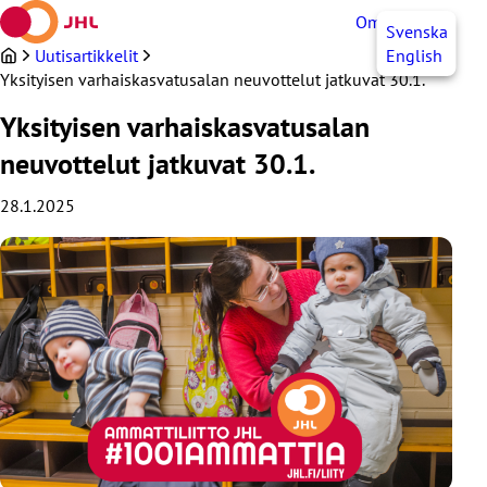
Siirry
OmaJHL
FI
Svenska
sisältöön
Uutisartikkelit
English
Yksityisen varhaiskasvatusalan neuvottelut jatkuvat 30.1.
Yksityisen varhaiskasvatusalan
neuvottelut jatkuvat 30.1.
28.1.2025