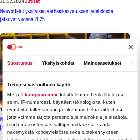
20.12.2024
Uutiset
Neuvottelut yksityisen varhaiskasvatuksen työehdoista
jatkuvat vuonna 2025
Suostumus
Yksityiskohdat
Mainosasetukset
Tiet
Tietojesi vastuullinen käyttö
Me ja
1 kumppanimme
käsittelemme henkilötietojasi,
esim. IP-numeroasi, käyttäen teknologioita, kuten
10.10.2024
Uutiset
evästeitä, tallentamaan ja lukemaan tietoa laitteeltasi,
jotta voimme tarjota personoituja mainoksia ja sisältöjä,
Neuvottelut yksityisen varhaiskasvatuksen työehdoista
tehdä mainosten ja sisältöjen mittauksia, saada
jatkuvat, ensi viikolla lomatauko
näkemyksiä kohdeyleisöstä sekä tuotekehitykseen
liittyvistä syistä. Voit valita, kuka käyttää tietojasi ja mihin