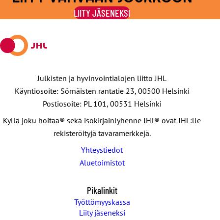
Facebookissa
viestipalvelu
sähköpostilla
WhatsAppilla
Telegramilla
LIITY JÄSENEKSI
X:ssä
Julkisten ja hyvinvointialojen liitto JHL
Käyntiosoite: Sörnäisten rantatie 23, 00500 Helsinki
Postiosoite: PL 101, 00531 Helsinki
Kyllä joku hoitaa® sekä isokirjainlyhenne JHL® ovat JHL:lle
rekisteröityjä tavaramerkkejä.
Yhteystiedot
Aluetoimistot
Pikalinkit
Työttömyyskassa
Liity jäseneksi