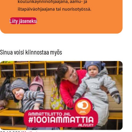
koulunkäynninohjaajana, aamu- ja
iltapäiväohjaajana tai nuorisotyössä.
Liity jäseneksi
Sinua voisi kiinnostaa myös