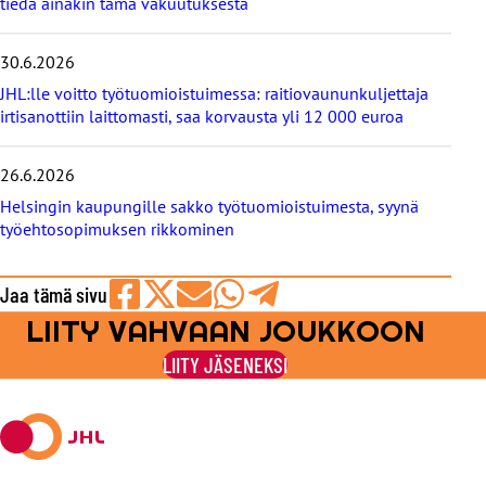
tiedä ainakin tämä vakuutuksesta
t
30.6.2026
JHL:lle voitto työtuomioistuimessa: raitiovaununkuljettaja
irtisanottiin laittomasti, saa korvausta yli 12 000 euroa
26.6.2026
Helsingin kaupungille sakko työtuomioistuimesta, syynä
työehtosopimuksen rikkominen
Jaa tämä sivu
LIITY VAHVAAN JOUKKOON
Jaa
Jaa
Jaa
Jaa
Jaa
Facebookissa
viestipalvelu
sähköpostilla
WhatsAppilla
Telegramilla
LIITY JÄSENEKSI
X:ssä