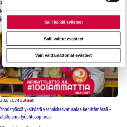
10.10.2024
Uutiset
Neuvottelut yksityisen varhaiskasvatuksen työehdoista
jatkuvat, ensi viikolla lomatauko
Salli kaikki evästeet
Salli valitut evästeet
Vain välttämättömät evästeet
20.6.2024
Uutiset
Yhteistyössä yksityistä varhaiskasvatusalaa kehittämässä –
alalle oma työehtosopimus
O