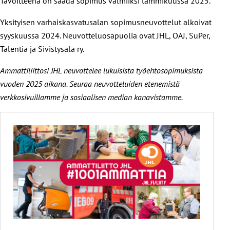
Tavoitteena on saada sopimus valmiiksi tammikuussa 2025.
Yksityisen varhaiskasvatusalan sopimusneuvottelut alkoivat
syyskuussa 2024. Neuvotteluosapuolia ovat JHL, OAJ, SuPer,
Talentia ja Sivistysala ry.
Ammattiliittosi JHL neuvottelee lukuisista työehtosopimuksista
vuoden 2025 aikana. Seuraa neuvotteluiden etenemistä
verkkosivuillamme ja sosiaalisen median kanavistamme.