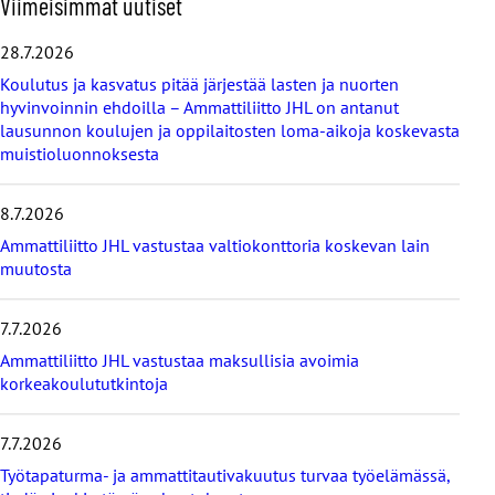
Viimeisimmät uutiset
h
i
28.7.2026
t
Koulutus ja kasvatus pitää järjestää lasten ja nuorten
a
hyvinvoinnin ehdoilla – Ammattiliitto JHL on antanut
v
lausunnon koulujen ja oppilaitosten loma-aikoja koskevasta
i
muistioluonnoksesta
i
m
e
8.7.2026
i
s
Ammattiliitto JHL vastustaa valtiokonttoria koskevan lain
i
muutosta
m
m
7.7.2026
ä
t
Ammattiliitto JHL vastustaa maksullisia avoimia
u
korkeakoulututkintoja
u
t
i
7.7.2026
s
Työtapaturma- ja ammattitautivakuutus turvaa työelämässä,
e