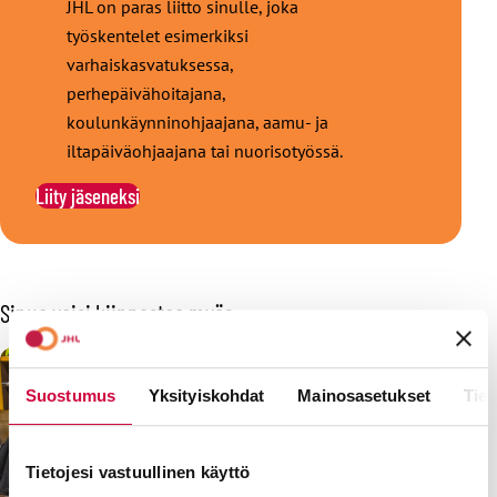
JHL on paras liitto sinulle, joka
työskentelet esimerkiksi
varhaiskasvatuksessa,
perhepäivähoitajana,
koulunkäynninohjaajana, aamu- ja
iltapäiväohjaajana tai nuorisotyössä.
Liity jäseneksi
Sinua voisi kiinnostaa myös
Suostumus
Yksityiskohdat
Mainosasetukset
Tiet
Tietojesi vastuullinen käyttö