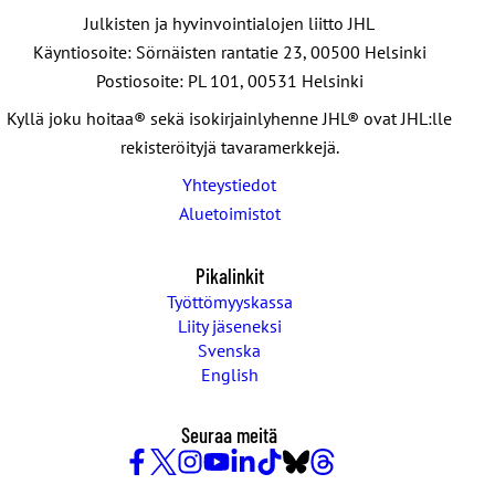
Julkisten ja hyvinvointialojen liitto JHL
Käyntiosoite: Sörnäisten rantatie 23, 00500 Helsinki
Postiosoite: PL 101, 00531 Helsinki
Kyllä joku hoitaa® sekä isokirjainlyhenne JHL® ovat JHL:lle
rekisteröityjä tavaramerkkejä.
Yhteystiedot
Aluetoimistot
Pikalinkit
Työttömyyskassa
Liity jäseneksi
Svenska
English
Seuraa meitä
Facebook
X
Instagram
YouTube
LinkedIn
TikTok
Bluesky
Threads