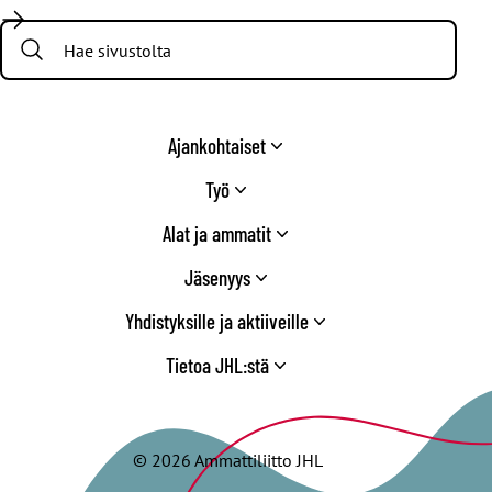
/
Search:
Twitter
Ajankohtaiset
Työ
Alat ja ammatit
Jäsenyys
Yhdistyksille ja aktiiveille
Tietoa JHL:stä
© 2026 Ammattiliitto JHL