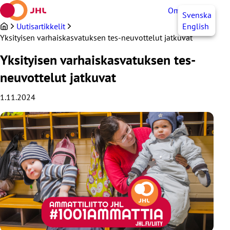
Siirry
OmaJHL
FI
Svenska
sisältöön
Uutisartikkelit
English
Yksityisen varhaiskasvatuksen tes-neuvottelut jatkuvat
Yksityisen varhaiskasvatuksen tes-
neuvottelut jatkuvat
1.11.2024