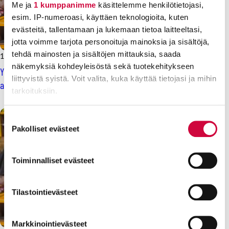
Me ja
1 kumppanimme
käsittelemme henkilötietojasi,
esim. IP-numeroasi, käyttäen teknologioita, kuten
evästeitä, tallentamaan ja lukemaan tietoa laitteeltasi,
jotta voimme tarjota personoituja mainoksia ja sisältöjä,
tehdä mainosten ja sisältöjen mittauksia, saada
17.9.2024
Uutiset
näkemyksiä kohdeyleisöstä sekä tuotekehitykseen
Yksityisen varhaiskasvatusalan työehtosopimusneuvottelut
liittyvistä syistä. Voit valita, kuka käyttää tietojasi ja mihin
alkavat
tarkoituksiin.
Lue lisää siitä, miten henkilötietojasi käsitellään ja miten
Suostumuksen
voit määrittää asetuksesi
tiedot-osiossa
. Voit muuttaa
Pakolliset evästeet
valinta
suostumustasi tai peruuttaa sen milloin vain
evästeilmoituksessa.
Toiminnalliset evästeet
Evästeistä osa on välttämättömiä, osa sivuston toimintaa
parantavia, ja osaa käytetään tilastointi- tai
Tilastointievästeet
markkinointitarkoituksiin.
Markkinointievästeet