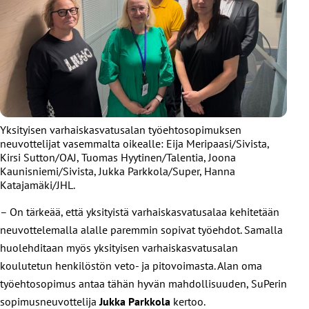
Yksityisen varhaiskasvatusalan työehtosopimuksen
neuvottelijat vasemmalta oikealle: Eija Meripaasi/Sivista,
Kirsi Sutton/OAJ, Tuomas Hyytinen/Talentia, Joona
Kaunisniemi/Sivista, Jukka Parkkola/Super, Hanna
Katajamäki/JHL.
– On tärkeää, että yksityistä varhaiskasvatusalaa kehitetään
neuvottelemalla alalle paremmin sopivat työehdot. Samalla
huolehditaan myös yksityisen varhaiskasvatusalan
koulutetun henkilöstön veto- ja pitovoimasta. Alan oma
työehtosopimus antaa tähän hyvän mahdollisuuden, SuPerin
sopimusneuvottelija
Jukka Parkkola
kertoo.