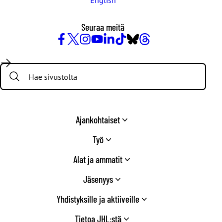
English
Seuraa meitä
Facebook
X
Instagram
YouTube
LinkedIn
TikTok
Bluesky
Threads
/
Search:
Twitter
Ajankohtaiset
Työ
Alat ja ammatit
Jäsenyys
Yhdistyksille ja aktiiveille
Tietoa JHL:stä