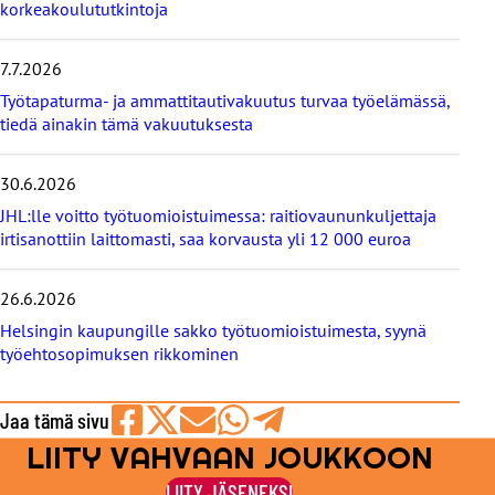
u
korkeakoulututkintoja
u
t
i
7.7.2026
s
Työtapaturma- ja ammattitautivakuutus turvaa työelämässä,
e
tiedä ainakin tämä vakuutuksesta
t
30.6.2026
JHL:lle voitto työtuomioistuimessa: raitiovaununkuljettaja
irtisanottiin laittomasti, saa korvausta yli 12 000 euroa
26.6.2026
Helsingin kaupungille sakko työtuomioistuimesta, syynä
työehtosopimuksen rikkominen
Jaa tämä sivu
LIITY VAHVAAN JOUKKOON
Jaa
Jaa
Jaa
Jaa
Jaa
Facebookissa
viestipalvelu
sähköpostilla
WhatsAppilla
Telegramilla
LIITY JÄSENEKSI