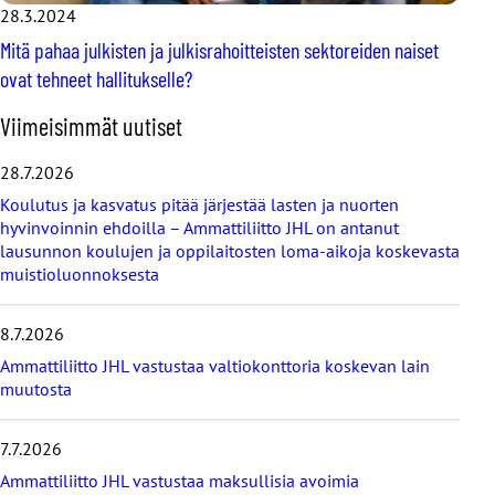
28.3.2024
Mitä pahaa julkisten ja julkisrahoitteisten sektoreiden naiset
ovat tehneet hallitukselle?
O
Viimeisimmät uutiset
h
i
28.7.2026
t
Koulutus ja kasvatus pitää järjestää lasten ja nuorten
a
hyvinvoinnin ehdoilla – Ammattiliitto JHL on antanut
v
lausunnon koulujen ja oppilaitosten loma-aikoja koskevasta
i
muistioluonnoksesta
i
m
e
8.7.2026
i
s
Ammattiliitto JHL vastustaa valtiokonttoria koskevan lain
i
muutosta
m
m
7.7.2026
ä
t
Ammattiliitto JHL vastustaa maksullisia avoimia