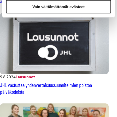
alalle oma työehtosopimus
Vain välttämättömät evästeet
9.8.2024
Lausunnot
JHL vastustaa yhdenvertaisuussuunnitelmien poistoa
päiväkodeista