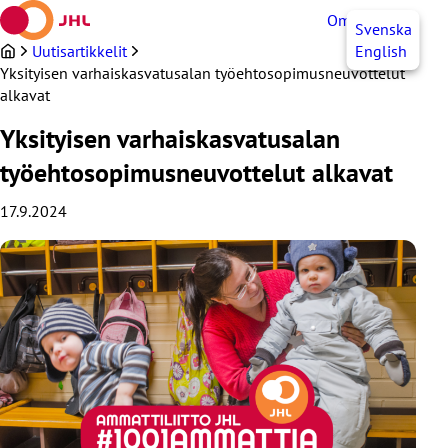
Siirry
OmaJHL
FI
Svenska
sisältöön
Uutisartikkelit
English
Yksityisen varhaiskasvatusalan työehtosopimusneuvottelut
alkavat
Yksityisen varhaiskasvatusalan
työehtosopimusneuvottelut alkavat
17.9.2024