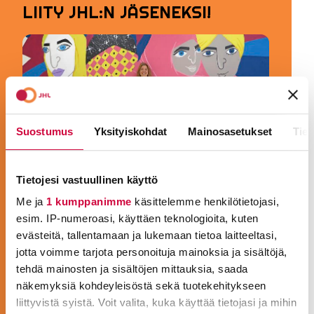
LIITY JHL:N JÄSENEKSI!
Suostumus
Yksityiskohdat
Mainosasetukset
Tiet
Tietojesi vastuullinen käyttö
Me ja
1 kumppanimme
käsittelemme henkilötietojasi,
JHL on paras liitto sinulle, joka
esim. IP-numeroasi, käyttäen teknologioita, kuten
työskentelet esimerkiksi
evästeitä, tallentamaan ja lukemaan tietoa laitteeltasi,
varhaiskasvatuksessa,
jotta voimme tarjota personoituja mainoksia ja sisältöjä,
perhepäivähoitajana,
tehdä mainosten ja sisältöjen mittauksia, saada
koulunkäynninohjaajana, aamu- ja
näkemyksiä kohdeyleisöstä sekä tuotekehitykseen
iltapäiväohjaajana tai nuorisotyössä.
liittyvistä syistä. Voit valita, kuka käyttää tietojasi ja mihin