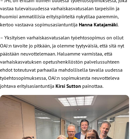
– JHL on erittäin iloinen uudesta työehtosopimuksesta, joka
vastaa tulevaisuudessa varhaiskasvatusalan tarpeisiin ja
huomioi ammatillisia erityispiirteitä nykytilaa paremmin,
kertoo vastaava sopimusasiantuntija
Hanna Katajamäki
.
– Yksityisen varhaiskasvatusalan työehtosopimus on ollut
OAJ:n tavoite jo pitkään, ja olemme tyytyväisiä, että sitä nyt
päästään neuvottelemaan. Haluamme varmistaa, että
varhaiskasvatuksen opetushenkilöstön palvelussuhteen
ehdot toteutuvat parhaalla mahdollisella tavalla uudessa
työehtosopimuksessa, OAJ:n sopimuksesta neuvotteleva
johtava erityisasiantuntija
Kirsi Sutton
painottaa.