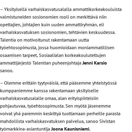
– Yksityisellä varhaiskasvatusalalla ammattikorkeakouluista
valmistuneiden sosionomien rooli on merkittävä niin
opettajien, johtajien kuin uuden ammattiryhmän, eli
varhaiskasvatuksen sosionomien, tehtävien keskuudessa.
Talentia on motivoitunut rakentamaan uutta
työehtosopimusta, jossa huomioidaan moniammatillisen
osaamisen tarpeet, Sosiaalialan korkeakoulutettujen
ammattijärjestö Talentian puheenjohtaja
Jenni Karsio
sanoo.
– Olemme erittäin tyytyväisiä, että pääsemme yhteistyössä
kumppaniemme kanssa rakentamaan yksityiselle
varhaiskasvatusalalle omaa, alan erityispiirteisiin
pohjautuvaa, työehtosopimusta. Sen myötä jäsenemme
voivat yhä paremmin keskittyä tuottamaan perheille parasta
mahdollista varhaiskasvatuksen palvelua, sanoo Sivistan
työmarkkina-asiantuntija
Joona Kaunisniemi.