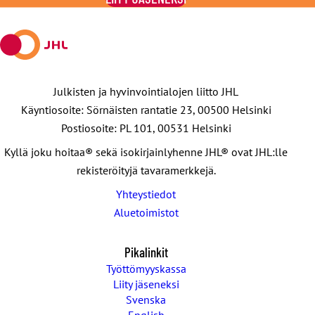
X:ssä
Julkisten ja hyvinvointialojen liitto JHL
Käyntiosoite: Sörnäisten rantatie 23, 00500 Helsinki
Postiosoite: PL 101, 00531 Helsinki
Kyllä joku hoitaa® sekä isokirjainlyhenne JHL® ovat JHL:lle
rekisteröityjä tavaramerkkejä.
Yhteystiedot
Aluetoimistot
Pikalinkit
Työttömyyskassa
Liity jäseneksi
Svenska