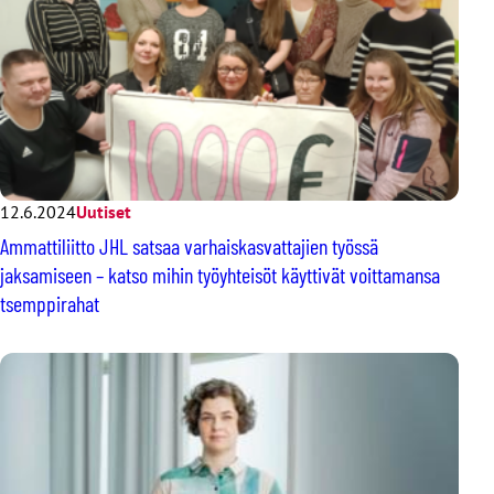
12.6.2024
Uutiset
Ammattiliitto JHL satsaa varhaiskasvattajien työssä
jaksamiseen – katso mihin työyhteisöt käyttivät voittamansa
tsemppirahat