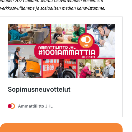
vuoden 2025 aikana. Seuraa neuvotteluiden etenemistä
verkkosivuillamme ja sosiaalisen median kanavistamme.