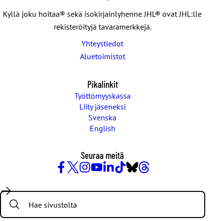
Kyllä joku hoitaa® sekä isokirjainlyhenne JHL® ovat JHL:lle
rekisteröityjä tavaramerkkejä.
Yhteystiedot
Aluetoimistot
Pikalinkit
Työttömyyskassa
Liity jäseneksi
Svenska
English
Seuraa meitä
Facebook
X
Instagram
YouTube
LinkedIn
TikTok
Bluesky
Threads
/
Search:
Twitter