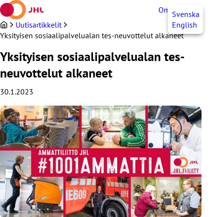
Siirry
OmaJHL
FI
Svenska
sisältöön
Uutisartikkelit
English
Yksityisen sosiaalipalvelualan tes-neuvottelut alkaneet
Yksityisen sosiaalipalvelualan tes-
neuvottelut alkaneet
30.1.2023