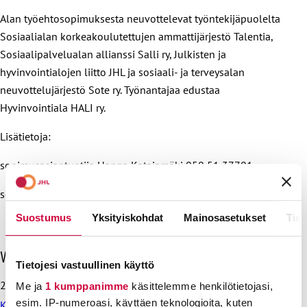
Alan työehtosopimuksesta neuvottelevat työntekijäpuolelta
Sosiaalialan korkeakoulutettujen ammattijärjestö Talentia,
Sosiaalipalvelualan allianssi Salli ry, Julkisten ja
hyvinvointialojen liitto JHL ja sosiaali- ja terveysalan
neuvottelujärjestö Sote ry. Työnantajaa edustaa
Hyvinvointiala HALI ry.
Lisätietoja:
sopimusasiantuntija Hanna Katajamäki
050 51 37701
sopimusasiantuntija Tanja Tuunainen-Vainio
050 463 2243
Suostumus
Yksityiskohdat
Mainosasetukset
Tiet
O
Viimeisimmät uutiset
Tietojesi vastuullinen käyttö
h
i
28.7.2026
Me ja
1 kumppanimme
käsittelemme henkilötietojasi,
t
esim. IP-numeroasi, käyttäen teknologioita, kuten
Koulutus ja kasvatus pitää järjestää lasten ja nuorten