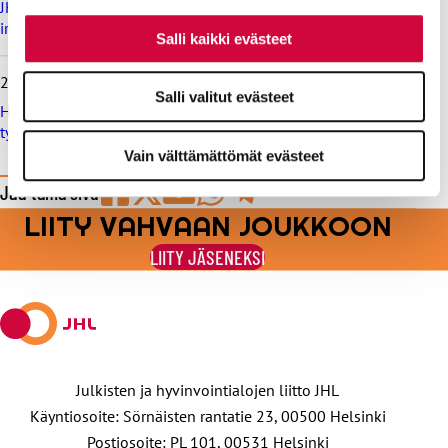
JHL:lle voitto työtuomioistuimessa: raitiovaununkuljettaja
irtisanottiin laittomasti, saa korvausta yli 12 000 euroa
Salli kaikki evästeet
26.6.2026
Salli valitut evästeet
Helsingin kaupungille sakko työtuomioistuimesta, syynä
työehtosopimuksen rikkominen
Vain välttämättömät evästeet
Jaa tämä sivu
LIITY VAHVAAN JOUKKOON
Jaa
Jaa
Jaa
Jaa
Jaa
Facebookissa
viestipalvelu
sähköpostilla
WhatsAppilla
Telegramilla
LIITY JÄSENEKSI
X:ssä
Julkisten ja hyvinvointialojen liitto JHL
Käyntiosoite: Sörnäisten rantatie 23, 00500 Helsinki
Postiosoite: PL 101, 00531 Helsinki