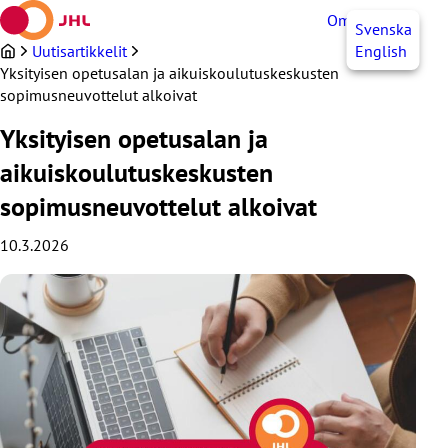
Siirry
OmaJHL
FI
Svenska
sisältöön
Uutisartikkelit
English
Yksityisen opetusalan ja aikuiskoulutuskeskusten
sopimusneuvottelut alkoivat
Yksityisen opetusalan ja
aikuiskoulutuskeskusten
sopimusneuvottelut alkoivat
10.3.2026