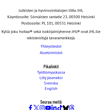
Julkisten ja hyvinvointialojen liitto JHL
Käyntiosoite: Sörnäisten rantatie 23, 00500 Helsinki
Postiosoite: PL 101, 00531 Helsinki
Kyllä joku hoitaa® sekä isokirjainlyhenne JHL® ovat JHL:lle
rekisteröityjä tavaramerkkejä.
Yhteystiedot
Aluetoimistot
Pikalinkit
Työttömyyskassa
Liity jäseneksi
Svenska
English
Seuraa meitä