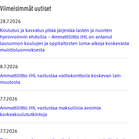
O
Viimeisimmät uutiset
h
i
28.7.2026
t
Koulutus ja kasvatus pitää järjestää lasten ja nuorten
a
hyvinvoinnin ehdoilla – Ammattiliitto JHL on antanut
v
lausunnon koulujen ja oppilaitosten loma-aikoja koskevasta
i
muistioluonnoksesta
i
m
e
8.7.2026
i
s
Ammattiliitto JHL vastustaa valtiokonttoria koskevan lain
i
muutosta
m
m
7.7.2026
ä
t
Ammattiliitto JHL vastustaa maksullisia avoimia
u
korkeakoulututkintoja
u
t
i
7.7.2026
s