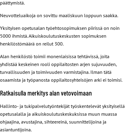
päättymistä.
Neuvotteluaikoja on sovittu maaliskuun loppuun saakka.
Yksityisen opetusalan työehtosopimuksen piirissä on noin
5000 ihmistä. Aikuiskoulutuskeskusten sopimuksen
henkilöstömäärä on reilut 300.
Alan henkilöstö toimii monenlaisissa tehtävissä, joita
yhdistää keskeinen rooli oppilaitosten arjen sujuvuuden,
turvallisuuden ja toimivuuden varmistajina. Ilman tätä
osaamista ja työpanosta oppilaitosyhteisöjen arki ei toimisi.
Ratkaisulla merkitys alan vetovoimaan
Hallinto- ja tukipalvelutyöntekijät työskentelevät yksityisellä
opetusalalla ja aikuiskoulutuskeskuksissa muun muassa
ohjaajina, avustajina, sihteereinä, suunnittelijoina ja
asiantuntijoina.