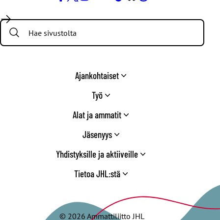
Facebook
X
Instagram
YouTube
LinkedIn
TikTok
Bluesky
Threads
/
Search:
Twitter
Ajankohtaiset
Työ
Alat ja ammatit
Jäsenyys
Yhdistyksille ja aktiiveille
Tietoa JHL:stä
© 2026 Ammattiliitto JHL