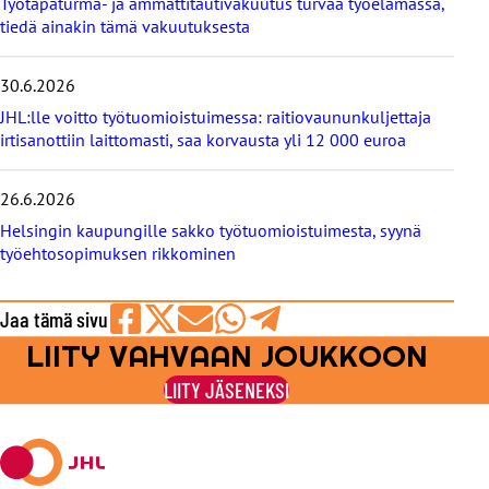
Työtapaturma- ja ammattitautivakuutus turvaa työelämässä,
e
tiedä ainakin tämä vakuutuksesta
t
30.6.2026
JHL:lle voitto työtuomioistuimessa: raitiovaununkuljettaja
irtisanottiin laittomasti, saa korvausta yli 12 000 euroa
26.6.2026
Helsingin kaupungille sakko työtuomioistuimesta, syynä
työehtosopimuksen rikkominen
Jaa tämä sivu
LIITY VAHVAAN JOUKKOON
Jaa
Jaa
Jaa
Jaa
Jaa
Facebookissa
viestipalvelu
sähköpostilla
WhatsAppilla
Telegramilla
LIITY JÄSENEKSI
X:ssä