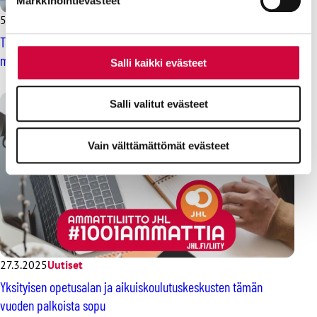
Markkinointievästeet
5.5.2025
Uutiset
Tällainen on uusi HYVTES: palkat nousevat yleisen linjan
mukaisesti, palkkaohjelma jatkuu
Salli kaikki evästeet
Salli valitut evästeet
Vain välttämättömät evästeet
27.3.2025
Uutiset
Yksityisen opetusalan ja aikuiskoulutuskeskusten tämän
vuoden palkoista sopu