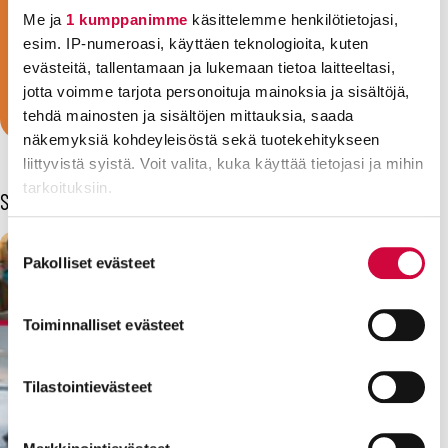
sote-ammattilainen, kasvattaja, siivooja,
Me ja
1 kumppanimme
käsittelemme henkilötietojasi,
keittäjä, sihteeri, vartija tai konduktööri,
esim. IP-numeroasi, käyttäen teknologioita, kuten
olemme ammattiliittosi!
evästeitä, tallentamaan ja lukemaan tietoa laitteeltasi,
jotta voimme tarjota personoituja mainoksia ja sisältöjä,
Liity jäseneksi!
tehdä mainosten ja sisältöjen mittauksia, saada
näkemyksiä kohdeyleisöstä sekä tuotekehitykseen
liittyvistä syistä. Voit valita, kuka käyttää tietojasi ja mihin
tarkoituksiin.
Sinua voisi kiinnostaa myös
Lue lisää siitä, miten henkilötietojasi käsitellään ja miten
Suostumuksen
voit määrittää asetuksesi
tiedot-osiossa
. Voit muuttaa
Pakolliset evästeet
valinta
suostumustasi tai peruuttaa sen milloin vain
evästeilmoituksessa.
Toiminnalliset evästeet
Evästeistä osa on välttämättömiä, osa sivuston toimintaa
parantavia, ja osaa käytetään tilastointi- tai
Tilastointievästeet
markkinointitarkoituksiin.