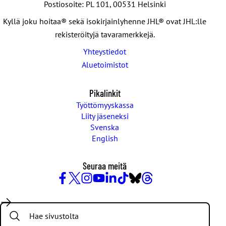
Postiosoite: PL 101, 00531 Helsinki
Kyllä joku hoitaa® sekä isokirjainlyhenne JHL® ovat JHL:lle
rekisteröityjä tavaramerkkejä.
Yhteystiedot
Aluetoimistot
Pikalinkit
Työttömyyskassa
Liity jäseneksi
Svenska
English
Seuraa meitä
Facebook
X
Instagram
YouTube
LinkedIn
TikTok
Bluesky
Threads
/
Search:
Twitter