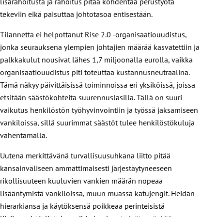
lisärahoitusta ja rahoitus pitää kohdentaa perustyötä
tekeviin eikä paisuttaa johtotasoa entisestään.
Tilannetta ei helpottanut Rise 2.0 -organisaatiouudistus,
jonka seurauksena ylempien johtajien määrää kasvatettiin ja
palkkakulut nousivat lähes 1,7 miljoonalla eurolla, vaikka
organisaatiouudistus piti toteuttaa kustannusneutraalina.
Tämä näkyy päivittäisissä toiminnoissa eri yksiköissä, joissa
etsitään säästökohteita suurennuslasilla. Tällä on suuri
vaikutus henkilöstön työhyvinvointiin ja työssä jaksamiseen
vankiloissa, sillä suurimmat säästöt tulee henkilöstökuluja
vähentämällä.
Uutena merkittävänä turvallisuusuhkana liitto pitää
kansainväliseen ammattimaisesti järjestäytyneeseen
rikollisuuteen kuuluvien vankien määrän nopeaa
lisääntymistä vankiloissa, muun muassa katujengit. Heidän
hierarkiansa ja käytöksensä poikkeaa perinteisistä