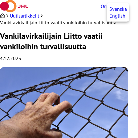
Siirry
OmaJHL
FI
Svenska
sisältöön
Uutisartikkelit
English
Vankilavirkailijain Liitto vaatii vankiloihin turvallisuutta
Vankilavirkailijain Liitto vaatii
vankiloihin turvallisuutta
4.12.2023