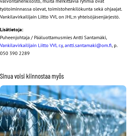
valvontahenkilöstö, muita merkittäviä ryhmiä ovat
työtoiminnassa olevat, toimistohenkilökunta sekä ohjaajat.
Vankilavirkailijain Liitto VVL on JHL:n yhteisöjäsenjärjestö.
Lisätietoja:
Puheenjohtaja / Pääluottamusmies Antti Santamäki,
Vankilavirkailijain Liitto VVL r.y
,
antti.santamaki@om.fi
, p.
050 390 2289
Sinua voisi kiinnostaa myös