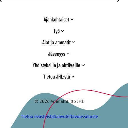
Ajankohtaiset
Työ
Alat ja ammatit
Jäsenyys
Yhdistyksille ja aktiiveille
Tietoa JHL:stä
© 2026 Ammattiliitto JHL
Tietoa evästeistä
Saavutettavuusseloste