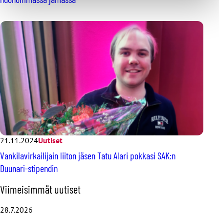
21.11.2024
Uutiset
Vankilavirkailijain liiton jäsen Tatu Alari pokkasi SAK:n
Duunari-stipendin
O
Viimeisimmät uutiset
h
i
28.7.2026
t