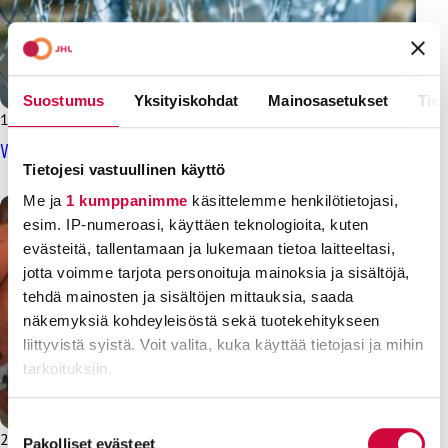
Suostumus
Yksityiskohdat
Mainosasetukset
Tiet
1.12.2025
Uutiset
Vankilavirkailijain liitto: Vankeinhoito on kriisissä
Tietojesi vastuullinen käyttö
Me ja
1 kumppanimme
käsittelemme henkilötietojasi,
esim. IP-numeroasi, käyttäen teknologioita, kuten
evästeitä, tallentamaan ja lukemaan tietoa laitteeltasi,
jotta voimme tarjota personoituja mainoksia ja sisältöjä,
tehdä mainosten ja sisältöjen mittauksia, saada
näkemyksiä kohdeyleisöstä sekä tuotekehitykseen
liittyvistä syistä. Voit valita, kuka käyttää tietojasi ja mihin
tarkoituksiin.
Lue lisää siitä, miten henkilötietojasi käsitellään ja miten
Suostumuksen
26.9.2025
Uutiset
voit määrittää asetuksesi
tiedot-osiossa
. Voit muuttaa
Pakolliset evästeet
valinta