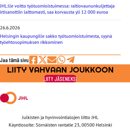
JHL:lle voitto työtuomioistuimessa: raitiovaununkuljettaja
irtisanottiin laittomasti, saa korvausta yli 12 000 euroa
26.6.2026
Helsingin kaupungille sakko työtuomioistuimesta, syynä
työehtosopimuksen rikkominen
Jaa tämä sivu
LIITY VAHVAAN JOUKKOON
Jaa
Jaa
Jaa
Jaa
Jaa
Facebookissa
viestipalvelu
sähköpostilla
WhatsAppilla
Telegramilla
LIITY JÄSENEKSI
X:ssä
Julkisten ja hyvinvointialojen liitto JHL
Käyntiosoite: Sörnäisten rantatie 23, 00500 Helsinki