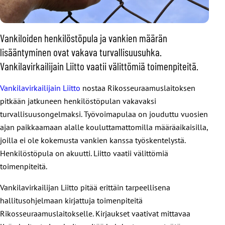
Vankiloiden henkilöstöpula ja vankien määrän
lisääntyminen ovat vakava turvallisuusuhka.
Vankilavirkailijain Liitto vaatii välittömiä toimenpiteitä.
Vankilavirkailijain Liitto
nostaa Rikosseuraamuslaitoksen
pitkään jatkuneen henkilöstöpulan vakavaksi
turvallisuusongelmaksi. Työvoimapulaa on jouduttu vuosien
ajan paikkaamaan alalle kouluttamattomilla määräaikaisilla,
joilla ei ole kokemusta vankien kanssa työskentelystä.
Henkilöstöpula on akuutti. Liitto vaatii välittömiä
toimenpiteitä.
Vankilavirkailijan Liitto pitää erittäin tarpeellisena
hallitusohjelmaan kirjattuja toimenpiteitä
Rikosseuraamuslaitokselle. Kirjaukset vaativat mittavaa