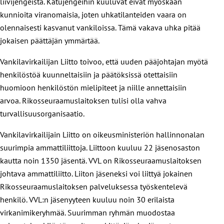
liivijengeistä. Katujengeihin kuuluvat eivät myöskään
kunnioita viranomaisia, joten uhkatilanteiden vaara on
olennaisesti kasvanut vankiloissa. Tämä vakava uhka pitää
jokaisen päättäjän ymmärtää.
Vankilavirkailijan Liitto toivoo, että uuden pääjohtajan myötä
henkilöstöä kuunneltaisiin ja päätöksissä otettaisiin
huomioon henkilöstön mielipiteet ja niille annettaisiin
arvoa. Rikosseuraamuslaitoksen tulisi olla vahva
turvallisuusorganisaatio.
Vankilavirkailijain Liitto on oikeusministeriön hallinnonalan
suurimpia ammattiliittoja. Liittoon kuuluu 22 jäsenosaston
kautta noin 1350 jäsentä. VVL on Rikosseuraamuslaitoksen
johtava ammattiliitto. Liiton jäseneksi voi liittyä jokainen
Rikosseuraamuslaitoksen palveluksessa työskentelevä
henkilö. VVL:n jäsenyyteen kuuluu noin 30 erilaista
virkanimikeryhmää. Suurimman ryhmän muodostaa