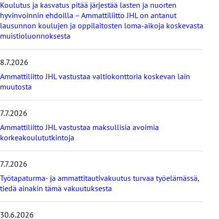
Koulutus ja kasvatus pitää järjestää lasten ja nuorten
a
hyvinvoinnin ehdoilla – Ammattiliitto JHL on antanut
v
lausunnon koulujen ja oppilaitosten loma-aikoja koskevasta
i
muistioluonnoksesta
i
m
e
8.7.2026
i
s
Ammattiliitto JHL vastustaa valtiokonttoria koskevan lain
i
muutosta
m
m
7.7.2026
ä
t
Ammattiliitto JHL vastustaa maksullisia avoimia
u
korkeakoulututkintoja
u
t
i
7.7.2026
s
Työtapaturma- ja ammattitautivakuutus turvaa työelämässä,
e
tiedä ainakin tämä vakuutuksesta
t
30.6.2026