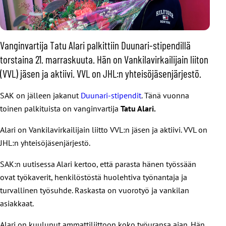
Vanginvartija Tatu Alari palkittiin Duunari-stipendillä
torstaina 21. marraskuuta. Hän on Vankilavirkailijain liiton
(VVL) jäsen ja aktiivi. VVL on JHL:n yhteisöjäsenjärjestö.
SAK on jälleen jakanut
Duunari-stipendit
. Tänä vuonna
toinen palkituista on vanginvartija
Tatu Alari.
Alari on Vankilavirkailijain liitto VVL:n jäsen ja aktiivi. VVL on
JHL:n yhteisöjäsenjärjestö.
SAK:n uutisessa Alari kertoo, että parasta hänen työssään
ovat työkaverit, henkilöstöstä huolehtiva työnantaja ja
turvallinen työsuhde. Raskasta on vuorotyö ja vankilan
asiakkaat.
Alari on kuulunut ammattiliittoon koko työuransa ajan. Hän