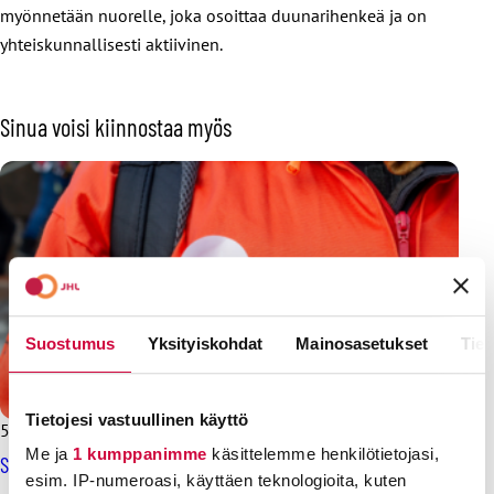
myönnetään nuorelle, joka osoittaa duunarihenkeä ja on
yhteiskunnallisesti aktiivinen.
Sinua voisi kiinnostaa myös
Suostumus
Yksityiskohdat
Mainosasetukset
Tiet
Tietojesi vastuullinen käyttö
5.9.2024
Uutiset
Me ja
1 kumppanimme
käsittelemme henkilötietojasi,
SAK jakaa rahaa aktiivinuorille, ehdota stipendin saajaa nyt!
esim. IP-numeroasi, käyttäen teknologioita, kuten