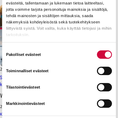
evästeitä, tallentamaan ja lukemaan tietoa laitteeltasi,
jotta voimme tarjota personoituja mainoksia ja sisältöjä,
tehdä mainosten ja sisältöjen mittauksia, saada
näkemyksiä kohdeyleisöstä sekä tuotekehitykseen
liittyvistä syistä. Voit valita, kuka käyttää tietojasi ja mihin
tarkoituksiin.
Lue lisää siitä, miten henkilötietojasi käsitellään ja miten
Suostumuksen
voit määrittää asetuksesi
tiedot-osiossa
. Voit muuttaa
Pakolliset evästeet
valinta
suostumustasi tai peruuttaa sen milloin vain
evästeilmoituksessa.
2.5.2023
Uutiset
Toiminnalliset evästeet
SAK palkitsi Vuoden duunarit: Nämä viisi JHL:n jäsentä eivät
Evästeistä osa on välttämättömiä, osa sivuston toimintaa
kuluta pakaralihaksia kokouksissa istuen
parantavia, ja osaa käytetään tilastointi- tai
Tilastointievästeet
markkinointitarkoituksiin.
O
Viimeisimmät uutiset
h
Markkinointievästeet
i
28.7.2026
t
Koulutus ja kasvatus pitää järjestää lasten ja nuorten
a