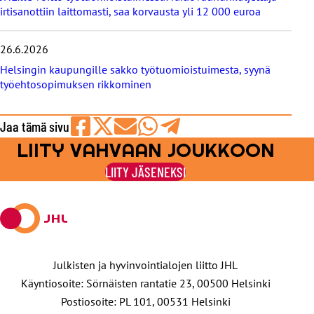
irtisanottiin laittomasti, saa korvausta yli 12 000 euroa
26.6.2026
Helsingin kaupungille sakko työtuomioistuimesta, syynä
työehtosopimuksen rikkominen
Jaa tämä sivu
LIITY VAHVAAN JOUKKOON
Jaa
Jaa
Jaa
Jaa
Jaa
Facebookissa
viestipalvelu
sähköpostilla
WhatsAppilla
Telegramilla
LIITY JÄSENEKSI
X:ssä
Julkisten ja hyvinvointialojen liitto JHL
Käyntiosoite: Sörnäisten rantatie 23, 00500 Helsinki
Postiosoite: PL 101, 00531 Helsinki