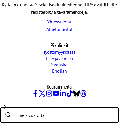
Kyllä joku hoitaa® sekä isokirjainlyhenne JHL® ovat JHL:lle
rekisteröityjä tavaramerkkejä.
Yhteystiedot
Aluetoimistot
Pikalinkit
Työttömyyskassa
Liity jäseneksi
Svenska
English
Seuraa meitä
Facebook
X
Instagram
YouTube
LinkedIn
TikTok
Bluesky
Threads
/
Search:
Twitter