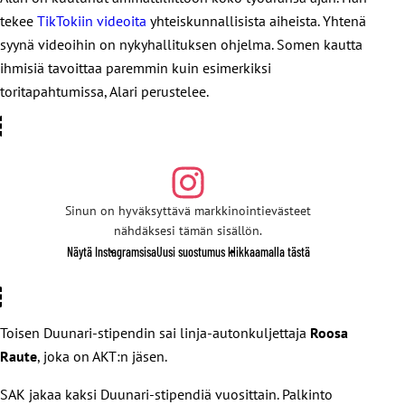
tekee
TikTokiin videoita
yhteiskunnallisista aiheista. Yhtenä
syynä videoihin on nykyhallituksen ohjelma. Somen kautta
ihmisiä tavoittaa paremmin kuin esimerkiksi
toritapahtumissa, Alari perustelee.
Sinun on hyväksyttävä markkinointievästeet
nähdäksesi tämän sisällön.
Näytä Instagramsisa
Uusi suostumus klikkaamalla tästä
Toisen Duunari-stipendin sai linja-autonkuljettaja
Roosa
Raute
, joka on AKT:n jäsen.
SAK jakaa kaksi Duunari-stipendiä vuosittain. Palkinto