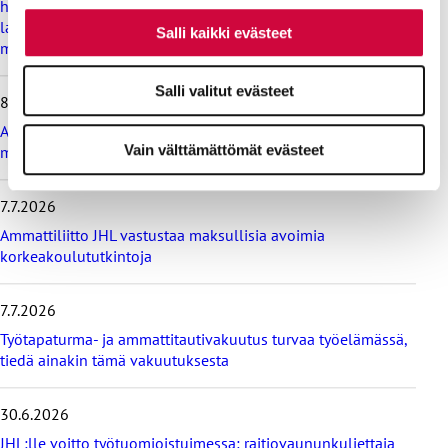
hyvinvoinnin ehdoilla – Ammattiliitto JHL on antanut
v
lausunnon koulujen ja oppilaitosten loma-aikoja koskevasta
i
Salli kaikki evästeet
muistioluonnoksesta
i
m
e
Salli valitut evästeet
8.7.2026
i
s
Ammattiliitto JHL vastustaa valtiokonttoria koskevan lain
i
Vain välttämättömät evästeet
muutosta
m
m
7.7.2026
ä
t
Ammattiliitto JHL vastustaa maksullisia avoimia
u
korkeakoulututkintoja
u
t
i
7.7.2026
s
Työtapaturma- ja ammattitautivakuutus turvaa työelämässä,
e
tiedä ainakin tämä vakuutuksesta
t
30.6.2026
JHL:lle voitto työtuomioistuimessa: raitiovaununkuljettaja