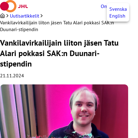
Siirry
OmaJHL
FI
Svenska
sisältöön
Uutisartikkelit
English
Vankilavirkailijain liiton jäsen Tatu Alari pokkasi SAK:n
Duunari-stipendin
Vankilavirkailijain liiton jäsen Tatu
Alari pokkasi SAK:n Duunari-
stipendin
21.11.2024