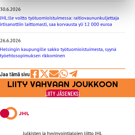
30.6.2026
JHL:lle voitto työtuomioistuimessa: raitiovaununkuljettaja
irtisanottiin laittomasti, saa korvausta yli 12 000 euroa
26.6.2026
Helsingin kaupungille sakko työtuomioistuimesta, syynä
työehtosopimuksen rikkominen
Jaa tämä sivu
LIITY VAHVAAN JOUKKOON
Jaa
Jaa
Jaa
Jaa
Jaa
Facebookissa
viestipalvelu
sähköpostilla
WhatsAppilla
Telegramilla
LIITY JÄSENEKSI
X:ssä
Julkisten ja hyvinvointialojen liitto JHL