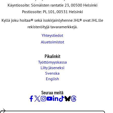
Käyntiosoite: Sörnäisten rantatie 23, 00500 Helsinki
Postiosoite: PL 101, 00531 Helsinki
Kyllä joku hoitaa® sekä isokirjainlyhenne JHL® ovat JHL:lle
rekisteröityjä tavaramerkkejä.
Yhteystiedot
Aluetoimistot
Pikalinkit
Työttömyyskassa
Liity jäseneksi
Svenska
English
Seuraa meitä
Facebook
X
Instagram
YouTube
LinkedIn
TikTok
Bluesky
Threads
/