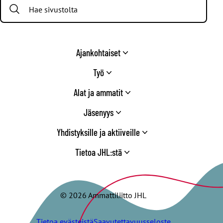
Search:
Twitter
Ajankohtaiset
Työ
Alat ja ammatit
Jäsenyys
Yhdistyksille ja aktiiveille
Tietoa JHL:stä
© 2026 Ammattiliitto JHL
Tietoa evästeistä
Saavutettavuusseloste