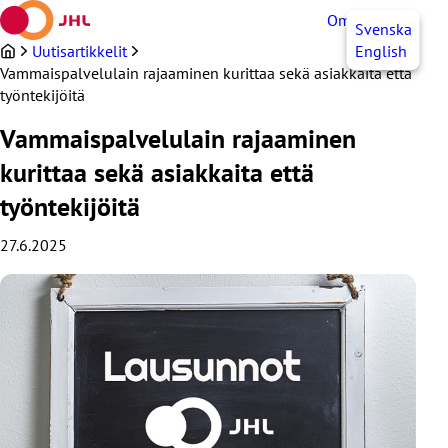
Siirry
OmaJHL
FI
Svenska
sisältöön
Uutisartikkelit
English
Vammaispalvelulain rajaaminen kurittaa sekä asiakkaita että
työntekijöitä
Vammaispalvelulain rajaaminen
kurittaa sekä asiakkaita että
työntekijöitä
27.6.2025