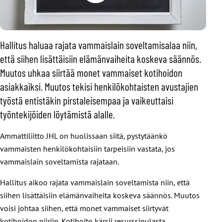
Hallitus haluaa rajata vammaislain soveltamisalaa niin,
että siihen lisättäisiin elämänvaiheita koskeva säännös.
Muutos uhkaa siirtää monet vammaiset kotihoidon
asiakkaiksi. Muutos tekisi henkilökohtaisten avustajien
työstä entistäkin pirstaleisempaa ja vaikeuttaisi
työntekijöiden löytämistä alalle.
Ammattiliitto JHL on huolissaan siitä, pystytäänkö
vammaisten henkilökohtaisiin tarpeisiin vastata, jos
vammaislain soveltamista rajataan.
Hallitus aikoo rajata vammaislain soveltamista niin, että
siihen lisättäisiin elämänvaiheita koskeva säännös. Muutos
voisi johtaa siihen, että monet vammaiset siirtyvät
kotihoidon piiriin. Kotihoito kärsii resurssipulasta.