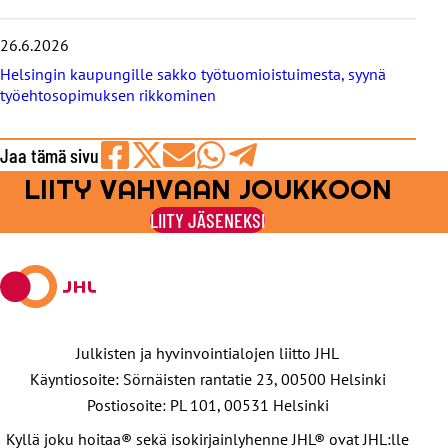
26.6.2026
Helsingin kaupungille sakko työtuomioistuimesta, syynä
työehtosopimuksen rikkominen
Jaa tämä sivu
LIITY VAHVAAN JOUKKOON
Jaa
Jaa
Jaa
Jaa
Jaa
Facebookissa
viestipalvelu
sähköpostilla
WhatsAppilla
Telegramilla
LIITY JÄSENEKSI
X:ssä
Julkisten ja hyvinvointialojen liitto JHL
Käyntiosoite: Sörnäisten rantatie 23, 00500 Helsinki
Postiosoite: PL 101, 00531 Helsinki
Kyllä joku hoitaa® sekä isokirjainlyhenne JHL® ovat JHL:lle