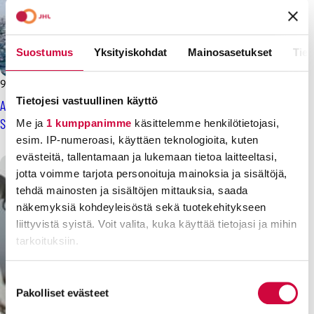
Suostumus
Yksityiskohdat
Mainosasetukset
Tiet
9.4.2025
Uutiset
Tietojesi vastuullinen käyttö
Ammattiliitto JHL perustaa ilmastofoorumin – ensimmäisenä
Suomessa
Me ja
1 kumppanimme
käsittelemme henkilötietojasi,
esim. IP-numeroasi, käyttäen teknologioita, kuten
evästeitä, tallentamaan ja lukemaan tietoa laitteeltasi,
jotta voimme tarjota personoituja mainoksia ja sisältöjä,
tehdä mainosten ja sisältöjen mittauksia, saada
näkemyksiä kohdeyleisöstä sekä tuotekehitykseen
liittyvistä syistä. Voit valita, kuka käyttää tietojasi ja mihin
tarkoituksiin.
Lue lisää siitä, miten henkilötietojasi käsitellään ja miten
Suostumuksen
voit määrittää asetuksesi
tiedot-osiossa
. Voit muuttaa
Pakolliset evästeet
valinta
suostumustasi tai peruuttaa sen milloin vain