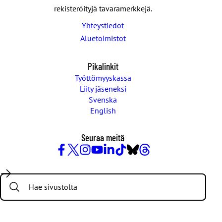
rekisteröityjä tavaramerkkejä.
Yhteystiedot
Aluetoimistot
Pikalinkit
Työttömyyskassa
Liity jäseneksi
Svenska
English
Seuraa meitä
Facebook
X
Instagram
YouTube
LinkedIn
TikTok
Bluesky
Threads
/
Search:
Twitter