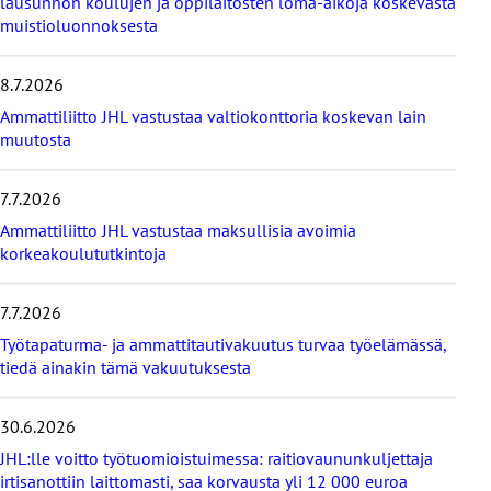
lausunnon koulujen ja oppilaitosten loma-aikoja koskevasta
i
muistioluonnoksesta
i
m
e
8.7.2026
i
s
Ammattiliitto JHL vastustaa valtiokonttoria koskevan lain
i
muutosta
m
m
7.7.2026
ä
t
Ammattiliitto JHL vastustaa maksullisia avoimia
u
korkeakoulututkintoja
u
t
i
7.7.2026
s
Työtapaturma- ja ammattitautivakuutus turvaa työelämässä,
e
tiedä ainakin tämä vakuutuksesta
t
30.6.2026
JHL:lle voitto työtuomioistuimessa: raitiovaununkuljettaja
irtisanottiin laittomasti, saa korvausta yli 12 000 euroa