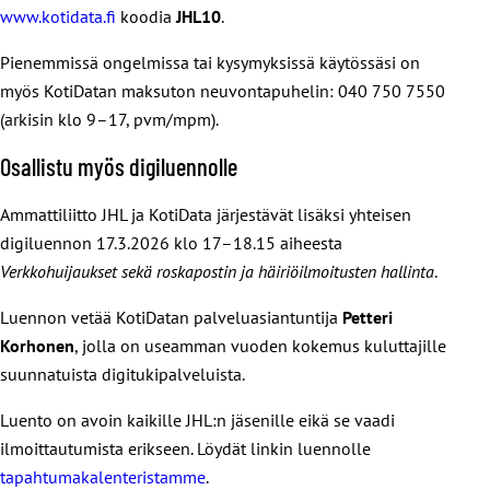
www.kotidata.fi
koodia
JHL10
.
Pienemmissä ongelmissa tai kysymyksissä käytössäsi on
myös KotiDatan maksuton neuvontapuhelin: 040 750 7550
(arkisin klo 9–17, pvm/mpm).
Osallistu myös digiluennolle
Ammattiliitto JHL ja KotiData järjestävät lisäksi yhteisen
digiluennon 17.3.2026 klo 17–18.15 aiheesta
Verkkohuijaukset sekä roskapostin ja häiriöilmoitusten hallinta
.
Luennon vetää KotiDatan palveluasiantuntija
Petteri
Korhonen
, jolla on useamman vuoden kokemus kuluttajille
suunnatuista digitukipalveluista.
Luento on avoin kaikille JHL:n jäsenille eikä se vaadi
ilmoittautumista erikseen. Löydät linkin luennolle
tapahtumakalenteristamme
.