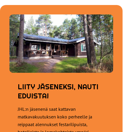
LIITY JÄSENEKSI, NAUTI
EDUISTA!
JHL:n jäsenenä saat kattavan
matkavakuutuksen koko perheelle ja
reippaat alennukset festarilipuista,