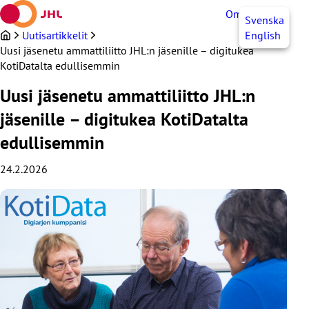
Siirry
OmaJHL
FI
Svenska
sisältöön
Uutisartikkelit
English
Uusi jäsenetu ammattiliitto JHL:n jäsenille – digitukea
KotiDatalta edullisemmin
Uusi jäsenetu ammattiliitto JHL:n
jäsenille – digitukea KotiDatalta
edullisemmin
24.2.2026