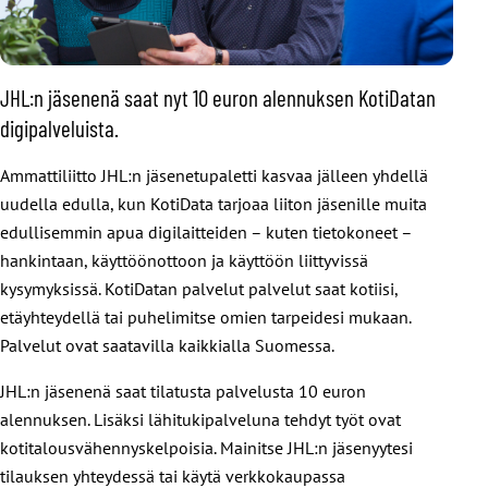
JHL:n jäsenenä saat nyt 10 euron alennuksen KotiDatan
digipalveluista.
Ammattiliitto JHL:n jäsenetupaletti kasvaa jälleen yhdellä
uudella edulla, kun KotiData tarjoaa liiton jäsenille muita
edullisemmin apua digilaitteiden – kuten tietokoneet –
hankintaan, käyttöönottoon ja käyttöön liittyvissä
kysymyksissä. KotiDatan palvelut palvelut saat kotiisi,
etäyhteydellä tai puhelimitse omien tarpeidesi mukaan.
Palvelut ovat saatavilla kaikkialla Suomessa.
JHL:n jäsenenä saat tilatusta palvelusta 10 euron
alennuksen. Lisäksi lähitukipalveluna tehdyt työt ovat
kotitalousvähennyskelpoisia. Mainitse JHL:n jäsenyytesi
tilauksen yhteydessä tai käytä verkkokaupassa