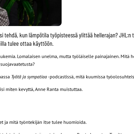
itäisi tehdä, kun lämpötila työpisteessä ylittää hellerajan? J
lla tulee ottaa käyttöön.
elukemia. Lomalaisen unelma, mutta työläiselle painajainen. Mitä h
i suojavaatetusta?
massa
Työtä ja sympatiaa
-podcastissä, mitä kuumissa työolosuhteis
isi miten kevyttä, Anne Ranta muistuttaa.
t ja mitä työntekijän itse tulee huomioida.