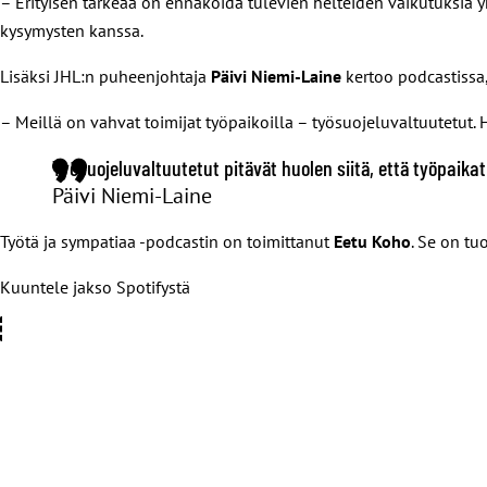
– Erityisen tärkeää on ennakoida tulevien helteiden vaikutuksia y
kysymysten kanssa.
Lisäksi JHL:n puheenjohtaja
Päivi Niemi-Laine
kertoo podcastissa,
– Meillä on vahvat toimijat työpaikoilla – työsuojeluvaltuutetut. He
Työsuojeluvaltuutetut pitävät huolen siitä, että työpaikat
Päivi Niemi-Laine
Työtä ja sympatiaa -podcastin on toimittanut
Eetu Koho
. Se on tu
Kuuntele jakso Spotifystä