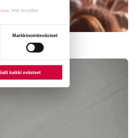
ossa
. Voit muuttaa
nti- tai
Markkinointievästeet
Salli kaikki evästeet