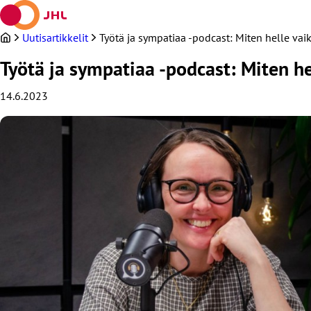
Siirry
sisältöön
Uutisartikkelit
Työtä ja sympatiaa -podcast: Miten helle va
Työtä ja sympatiaa -podcast: Miten h
14.6.2023