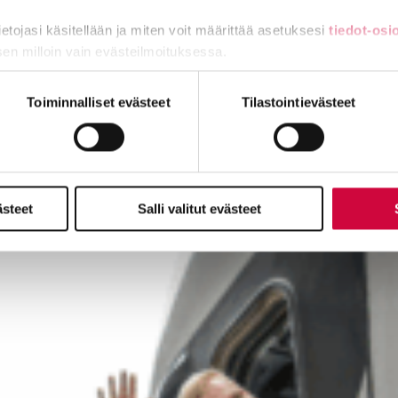
tietojasi käsitellään ja miten voit määrittää asetuksesi
tiedot-osi
sen milloin vain evästeilmoituksessa.
miä, osa sivuston toimintaa parantavia, ja osaa käytetään tilastoi
Toiminnalliset evästeet
Tilastointievästeet
n ja voita liput!
ästeet
Salli valitut evästeet