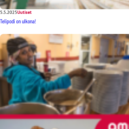
5.5.2025
Uutiset
Telipodi on ulkona!