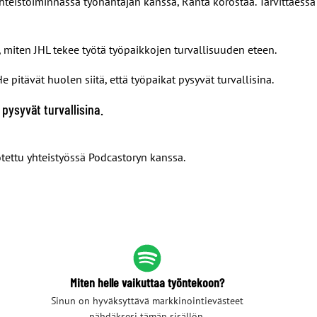
hteistoiminnassa työnantajan kanssa, Ranta korostaa. Tarvittaessa
 miten JHL tekee työtä työpaikkojen turvallisuuden eteen.
 pitävät huolen siitä, että työpaikat pysyvät turvallisina.
 pysyvät turvallisina.
otettu yhteistyössä Podcastoryn kanssa.
Miten helle vaikuttaa työntekoon?
Sinun on hyväksyttävä markkinointievästeet
nähdäksesi tämän sisällön.