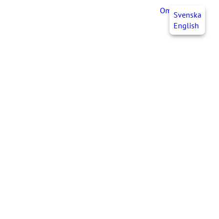
OmaJHL
FI
Svenska
English