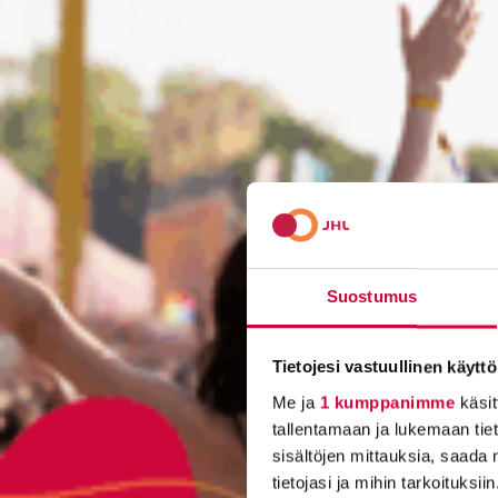
Suostumus
Tietojesi vastuullinen käyttö
Me ja
1 kumppanimme
käsit
tallentamaan ja lukemaan tieto
sisältöjen mittauksia, saada 
tietojasi ja mihin tarkoituksiin