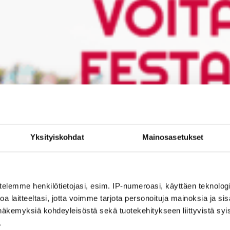
Yksityiskohdat
Mainosasetukset
telemme henkilötietojasi, esim. IP-numeroasi, käyttäen teknologio
a laitteeltasi, jotta voimme tarjota personoituja mainoksia ja sis
näkemyksiä kohdeyleisöstä sekä tuotekehitykseen liittyvistä syist
.