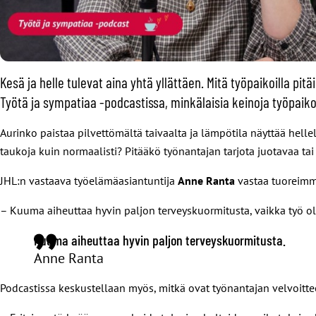
Kesä ja helle tulevat aina yhtä yllättäen. Mitä työpaikoilla p
Työtä ja sympatiaa -podcastissa, minkälaisia keinoja työpaikoi
Aurinko paistaa pilvettömältä taivaalta ja lämpötila näyttää hell
taukoja kuin normaalisti? Pitääkö työnantajan tarjota juotavaa ta
JHL:n vastaava työelämäasiantuntija
Anne Ranta
vastaa tuoreim
– Kuuma aiheuttaa hyvin paljon terveyskuormitusta, vaikka työ ol
Kuuma aiheuttaa hyvin paljon terveyskuormitusta.
Anne Ranta
Podcastissa keskustellaan myös, mitkä ovat työnantajan velvoittee