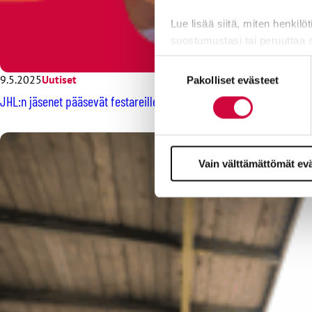
Lue lisää siitä, miten henkilö
suostumustasi tai peruuttaa 
Suostumuksen
Evästeistä osa on välttämättö
9.5.2025
Uutiset
Pakolliset evästeet
valinta
markkinointitarkoituksiin.
JHL:n jäsenet pääsevät festareille edullisemmin – osallistu arvontaa
Vain välttämättömät ev