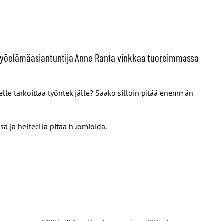
HL:n työelämäasiantuntija Anne Ranta vinkkaa tuoreimmassa
elle tarkoittaa työntekijälle? Saako silloin pitää enemmän
sa ja helteellä pitää huomioida.