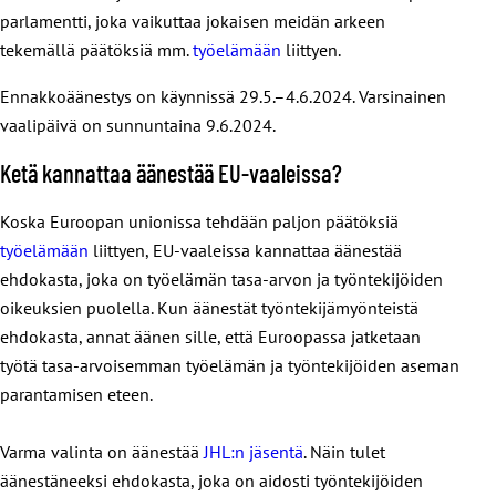
parlamentti, joka vaikuttaa jokaisen meidän arkeen
tekemällä päätöksiä mm.
työelämään
liittyen.
Ennakkoäänestys on käynnissä 29.5.–4.6.2024. Varsinainen
vaalipäivä on sunnuntaina 9.6.2024.
Ketä kannattaa äänestää EU-vaaleissa?
Koska Euroopan unionissa tehdään paljon päätöksiä
työelämään
liittyen, EU-vaaleissa kannattaa äänestää
ehdokasta, joka on työelämän tasa-arvon ja työntekijöiden
oikeuksien puolella. Kun äänestät työntekijämyönteistä
ehdokasta, annat äänen sille, että Euroopassa jatketaan
työtä tasa-arvoisemman työelämän ja työntekijöiden aseman
parantamisen eteen.
Varma valinta on äänestää
JHL:n jäsentä
. Näin tulet
äänestäneeksi ehdokasta, joka on aidosti työntekijöiden