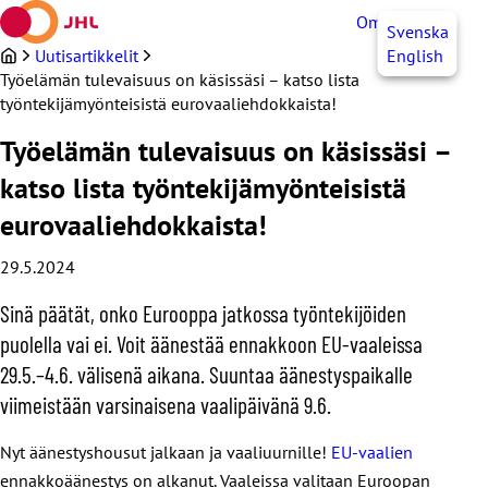
Siirry
OmaJHL
FI
Svenska
sisältöön
Uutisartikkelit
English
Työelämän tulevaisuus on käsissäsi – katso lista
työntekijämyönteisistä eurovaaliehdokkaista!
Työelämän tulevaisuus on käsissäsi –
katso lista työntekijämyönteisistä
eurovaaliehdokkaista!
29.5.2024
Sinä päätät, onko Eurooppa jatkossa työntekijöiden
puolella vai ei. Voit äänestää ennakkoon EU-vaaleissa
29.5.–4.6. välisenä aikana. Suuntaa äänestyspaikalle
viimeistään varsinaisena vaalipäivänä 9.6.
Nyt äänestyshousut jalkaan ja vaaliuurnille!
EU-vaalien
ennakkoäänestys on alkanut. Vaaleissa valitaan Euroopan