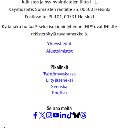
Julkisten ja hyvinvointialojen liitto JHL
Käyntiosoite: Sörnäisten rantatie 23, 00500 Helsinki
Postiosoite: PL 101, 00531 Helsinki
Kyllä joku hoitaa® sekä isokirjainlyhenne JHL® ovat JHL:lle
rekisteröityjä tavaramerkkejä.
Yhteystiedot
Aluetoimistot
Pikalinkit
Työttömyyskassa
Liity jäseneksi
Svenska
English
Seuraa meitä
Facebook
X
Instagram
YouTube
LinkedIn
TikTok
Bluesky
Threads
/