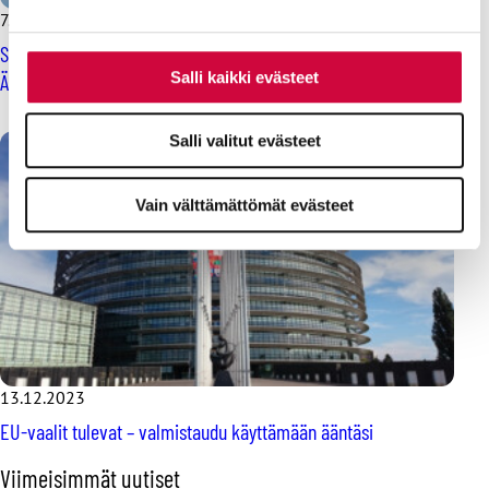
7.3.2024
Uutiset
Sinä päätät, onko Eurooppa jatkossa työntekijöiden puolella –
Salli kaikki evästeet
Äänestä EU-vaaleissa!
Salli valitut evästeet
Vain välttämättömät evästeet
13.12.2023
EU-vaalit tulevat – valmistaudu käyttämään ääntäsi
O
Viimeisimmät uutiset