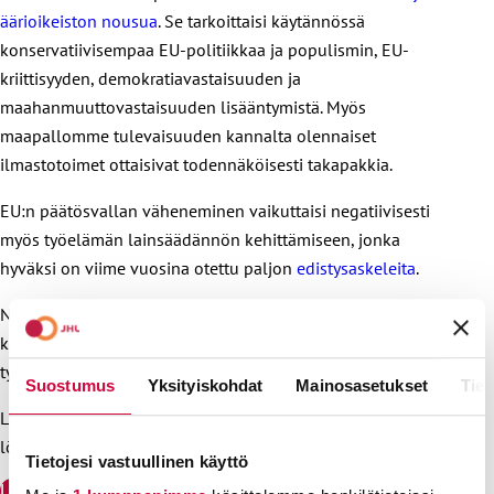
äärioikeiston nousua
. Se tarkoittaisi käytännössä
konservatiivisempaa EU-politiikkaa ja populismin, EU-
kriittisyyden, demokratiavastaisuuden ja
maahanmuuttovastaisuuden lisääntymistä. Myös
maapallomme tulevaisuuden kannalta olennaiset
ilmastotoimet ottaisivat todennäköisesti takapakkia.
EU:n päätösvallan väheneminen vaikuttaisi negatiivisesti
myös työelämän lainsäädännön kehittämiseen, jonka
hyväksi on viime vuosina otettu paljon
edistysaskeleita
.
Nyt on siis erityisen tärkeää äänestää ehdokkaita, jotka
kannattavat tasa-arvoista työelämää ja arvostavat
työntekijöitä.
Suostumus
Yksityiskohdat
Mainosasetukset
Tiet
Lisätietoja siitä, mitkä EU-vaalit ovat ja mihin ne vaikuttavat,
löydät kattavalta vaalisivultamme
EU-vaalit
.
Tietojesi vastuullinen käyttö
Lataa JHL:n vaaliflyer ja jaa tietoa eteenpäin!