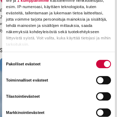
Me ja
1 kumppanimme
käsittelemme henkilötietojasi,
esim. IP-numeroasi, käyttäen teknologioita, kuten
Euroopan parlamentin vaalien ennakkoäänestys on käynnissä
evästeitä, tallentamaan ja lukemaan tietoa laitteeltasi,
29.5.–4.6.
Katso tästä ennakkoäänestyspaikat.
Varsinainen
jotta voimme tarjota personoituja mainoksia ja sisältöjä,
vaalipäivä on 9.6. Anna äänesi ehdokkaalle, joka on
tehdä mainosten ja sisältöjen mittauksia, saada
työntekijöiden puolella!
näkemyksiä kohdeyleisöstä sekä tuotekehitykseen
liittyvistä syistä. Voit valita, kuka käyttää tietojasi ja mihin
tarkoituksiin.
Sinua voisi kiinnostaa myös
Lue lisää siitä, miten henkilötietojasi käsitellään ja miten
Suostumuksen
voit määrittää asetuksesi
tiedot-osiossa
. Voit muuttaa
Pakolliset evästeet
valinta
suostumustasi tai peruuttaa sen milloin vain
evästeilmoituksessa.
Toiminnalliset evästeet
Evästeistä osa on välttämättömiä, osa sivuston toimintaa
parantavia, ja osaa käytetään tilastointi- tai
Tilastointievästeet
markkinointitarkoituksiin.
Markkinointievästeet