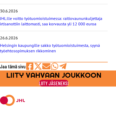
30.6.2026
JHL:lle voitto työtuomioistuimessa: raitiovaununkuljettaja
irtisanottiin laittomasti, saa korvausta yli 12 000 euroa
26.6.2026
Helsingin kaupungille sakko työtuomioistuimesta, syynä
työehtosopimuksen rikkominen
Jaa tämä sivu
LIITY VAHVAAN JOUKKOON
Jaa
Jaa
Jaa
Jaa
Jaa
Facebookissa
viestipalvelu
sähköpostilla
WhatsAppilla
Telegramilla
LIITY JÄSENEKSI
X:ssä