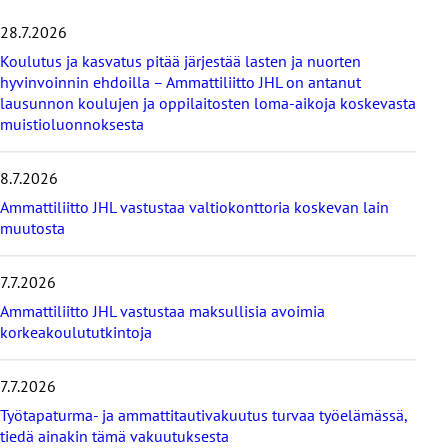
h
i
28.7.2026
t
Koulutus ja kasvatus pitää järjestää lasten ja nuorten
a
hyvinvoinnin ehdoilla – Ammattiliitto JHL on antanut
v
lausunnon koulujen ja oppilaitosten loma-aikoja koskevasta
i
muistioluonnoksesta
i
m
e
8.7.2026
i
s
Ammattiliitto JHL vastustaa valtiokonttoria koskevan lain
i
muutosta
m
m
7.7.2026
ä
t
Ammattiliitto JHL vastustaa maksullisia avoimia
u
korkeakoulututkintoja
u
t
i
7.7.2026
s
Työtapaturma- ja ammattitautivakuutus turvaa työelämässä,
e
tiedä ainakin tämä vakuutuksesta
t