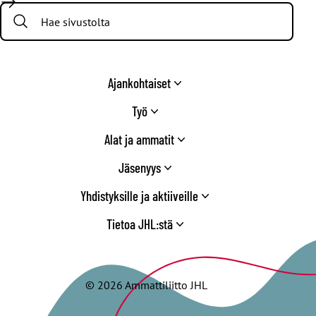
Search:
Twitter
Ajankohtaiset
Työ
Alat ja ammatit
Jäsenyys
Yhdistyksille ja aktiiveille
Tietoa JHL:stä
© 2026 Ammattiliitto JHL