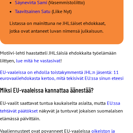
Säynevirta Sami
(Vasemmistoliitto)
Taavitsainen Satu
(Liike Nyt)
Listassa on mainittuna ne JHL:läiset ehdokkaat,
jotka ovat antaneet luvan nimensä julkaisuun.
Motiivi-lehti haastatteli JHL:läisiä ehdokkaita työelämään
liittyen,
lue mitä he vastasivat
!
EU-vaaleissa on ehdolla toistakymmentä JHL:n jäsentä: 11
eurovaaliehdokasta kertoo, mitä tekisivät EU:ssa sinun eteesi
Miksi EU-vaaleissa kannattaa äänestää?
EU-vaalit saattavat tuntua kaukaiselta asialta, mutta
EU:ssa
tehtävät päätökset
näkyvät ja tuntuvat jokaisen suomalaisen
elämässä päivittäin.
Vaaliennusteet ovat povanneet EU-vaaleissa
oikeiston ja