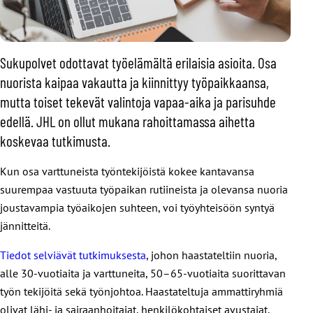
Sukupolvet odottavat työelämältä erilaisia asioita. Osa
nuorista kaipaa vakautta ja kiinnittyy työpaikkaansa,
mutta toiset tekevät valintoja vapaa-aika ja parisuhde
edellä. JHL on ollut mukana rahoittamassa aihetta
koskevaa tutkimusta.
Kun osa varttuneista työntekijöistä kokee kantavansa
suurempaa vastuuta työpaikan rutiineista ja olevansa nuoria
joustavampia työaikojen suhteen, voi työyhteisöön syntyä
jännitteitä.
Tiedot selviävät tutkimuksesta
, johon haastateltiin nuoria,
alle 30-vuotiaita ja varttuneita, 50–65-vuotiaita suorittavan
työn tekijöitä sekä työnjohtoa. Haastateltuja ammattiryhmiä
olivat lähi- ja sairaanhoitajat, henkilökohtaiset avustajat,