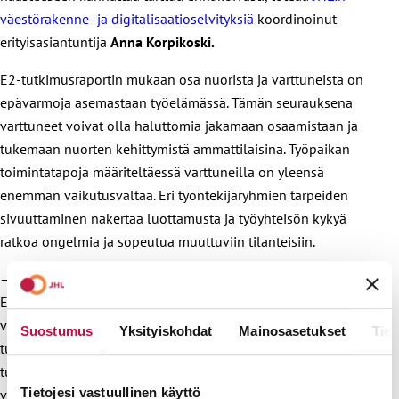
väestörakenne- ja digitalisaatioselvityksiä
koordinoinut
erityisasiantuntija
Anna Korpikoski.
E2-tutkimusraportin mukaan osa nuorista ja varttuneista on
epävarmoja asemastaan työelämässä. Tämän seurauksena
varttuneet voivat olla haluttomia jakamaan osaamistaan ja
tukemaan nuorten kehittymistä ammattilaisina. Työpaikan
toimintatapoja määriteltäessä varttuneilla on yleensä
enemmän vaikutusvaltaa. Eri työntekijäryhmien tarpeiden
sivuuttaminen nakertaa luottamusta ja työyhteisön kykyä
ratkoa ongelmia ja sopeutua muuttuviin tilanteisiin.
– Tutkimus tekee näkyväksi monia työelämän haasteita.
Esimerkiksi se, että työntekijät ei välttämättä itse hakeudu
vuorovaikutukseen yli ikäryhmärajojen, vaan työnantajalta
Suostumus
Yksityiskohdat
Mainosasetukset
Tiet
tulisi löytyä herkkyyttä tällaisen vuorovaikutuksen
tukemiseen. Toimiva yhteistyö on ollut Suomen työelämän
Tietojesi vastuullinen käyttö
vahvuus. Toivottavasti työmarkkinoille saadaan pian