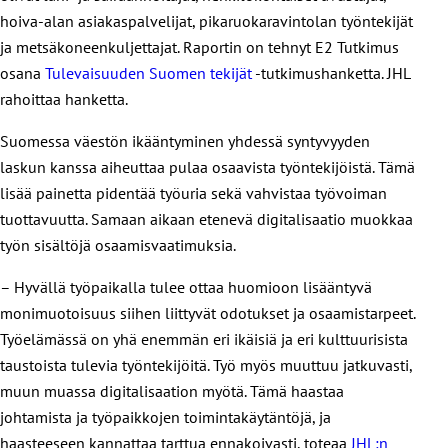
hoiva-alan asiakaspalvelijat, pikaruokaravintolan työntekijät
ja metsäkoneenkuljettajat. Raportin on tehnyt E2 Tutkimus
osana
Tulevaisuuden Suomen tekijät
-tutkimushanketta. JHL
rahoittaa hanketta.
Suomessa väestön ikääntyminen yhdessä syntyvyyden
laskun kanssa aiheuttaa pulaa osaavista työntekijöistä. Tämä
lisää painetta pidentää työuria sekä vahvistaa työvoiman
tuottavuutta. Samaan aikaan etenevä digitalisaatio muokkaa
työn sisältöjä osaamisvaatimuksia.
– Hyvällä työpaikalla tulee ottaa huomioon lisääntyvä
monimuotoisuus siihen liittyvät odotukset ja osaamistarpeet.
Työelämässä on yhä enemmän eri ikäisiä ja eri kulttuurisista
taustoista tulevia työntekijöitä. Työ myös muuttuu jatkuvasti,
muun muassa digitalisaation myötä. Tämä haastaa
johtamista ja työpaikkojen toimintakäytäntöjä, ja
haasteeseen kannattaa tarttua ennakoivasti, toteaa
JHL:n