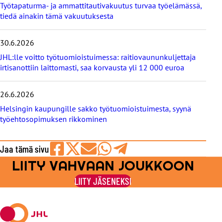
s
Työtapaturma- ja ammattitautivakuutus turvaa työelämässä,
e
tiedä ainakin tämä vakuutuksesta
t
30.6.2026
JHL:lle voitto työtuomioistuimessa: raitiovaununkuljettaja
irtisanottiin laittomasti, saa korvausta yli 12 000 euroa
26.6.2026
Helsingin kaupungille sakko työtuomioistuimesta, syynä
työehtosopimuksen rikkominen
Jaa tämä sivu
LIITY VAHVAAN JOUKKOON
Jaa
Jaa
Jaa
Jaa
Jaa
Facebookissa
viestipalvelu
sähköpostilla
WhatsAppilla
Telegramilla
LIITY JÄSENEKSI
X:ssä