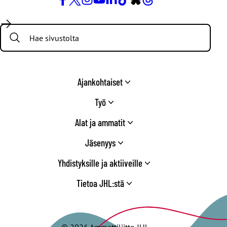
Facebook
X
Instagram
YouTube
LinkedIn
TikTok
Bluesky
Threads
/
Search:
Twitter
Ajankohtaiset
Työ
Alat ja ammatit
Jäsenyys
Yhdistyksille ja aktiiveille
Tietoa JHL:stä