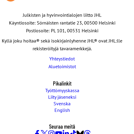
Julkisten ja hyvinvointialojen liitto JHL
Käyntiosoite: Sörnäisten rantatie 23, 00500 Helsinki
Postiosoite: PL 101, 00531 Helsinki
Kyllä joku hoitaa® sekä isokirjainlyhenne JHL® ovat JHL:lle
rekisteröityjä tavaramerkkejä.
Yhteystiedot
Aluetoimistot
Pikalinkit
Työttömyyskassa
Liity jäseneksi
Svenska
English
Seuraa meitä