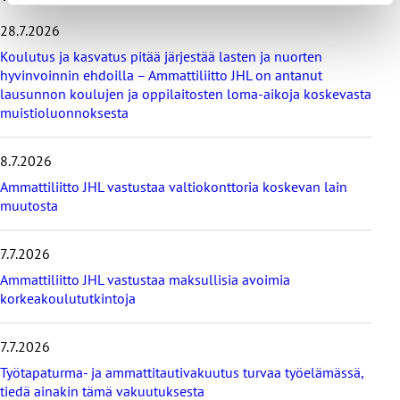
h
i
28.7.2026
t
Koulutus ja kasvatus pitää järjestää lasten ja nuorten
a
hyvinvoinnin ehdoilla – Ammattiliitto JHL on antanut
v
lausunnon koulujen ja oppilaitosten loma-aikoja koskevasta
i
muistioluonnoksesta
i
m
e
8.7.2026
i
s
Ammattiliitto JHL vastustaa valtiokonttoria koskevan lain
i
muutosta
m
m
7.7.2026
ä
t
Ammattiliitto JHL vastustaa maksullisia avoimia
u
korkeakoulututkintoja
u
t
i
7.7.2026
s
Työtapaturma- ja ammattitautivakuutus turvaa työelämässä,
e
tiedä ainakin tämä vakuutuksesta
t