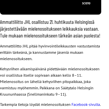
Ammattiliitto JHL osallistuu 21. huhtikuuta Helsingissä
järjestettävään mielenosoitukseen leikkauksia vastaan.
Tule mukaan mielenosoitukseen tärkeän asian puolesta!
Ammattiliitto JHL pitää hyvinvointileikkausten vastustamista
erittäin tärkeänä, ja kannustamme jäseniä mukaan
mielenosoitukseen.
Kehysriihen alkamispäivänä pidettävään mielenosoitukseen
voi osallistua itselle sopivaan aikaan kello 8–11.
Mielenosoitus on lähellä kehysriihen pitopaikkaa, joka
varmistuu myöhemmin. Paikkana on Säätytalo Helsingin
Kruununhaassa (Snellmaninkatu 9–11).
Tarkempia tietoja löydät mielenosoituksen
Facebook-sivulta
.