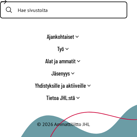
/
Search:
Twitter
Ajankohtaiset
Työ
Alat ja ammatit
Jäsenyys
Yhdistyksille ja aktiiveille
Tietoa JHL:stä
© 2026 Ammattiliitto JHL