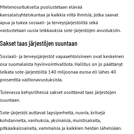
Mielenosoituksella puolustetaan elävää
kansalaisyhteiskuntaa ja kaikkia niitä ihmisiä, jotka saavat
apua ja tukea sosiaali- ja terveysjärjestöiltä sekä
vastustetaan uusia leikkauksia sote-järjestöjen avustuksiin.
Sakset taas järjestöjen suuntaan
Sosiaali- ja terveysjärjestöt vapaaehtoisineen ovat keskeinen
osa suomalaista hyvinvointivaltiota. Hallitus on jo päättänyt
leikata sote-järjestöiltä 140 miljoonaa euroa eli lähes 40
prosenttia valtionavustuksista.
Tulevassa kehysriihessä sakset osoittavat taas järjestöjen
suuntaan.
Sote-järjestöt auttavat lapsiperheitä, nuoria, kriisejä
kohdanneita, vanhuksia, yksinäisiä, muistisairaita,
pitkäaikaissairaita, vammaisia ja kaikkien heidän läheisiään.