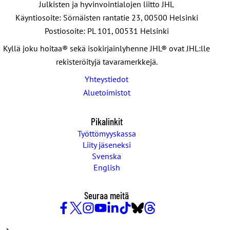
Julkisten ja hyvinvointialojen liitto JHL
Käyntiosoite: Sörnäisten rantatie 23, 00500 Helsinki
Postiosoite: PL 101, 00531 Helsinki
Kyllä joku hoitaa® sekä isokirjainlyhenne JHL® ovat JHL:lle
rekisteröityjä tavaramerkkejä.
Yhteystiedot
Aluetoimistot
Pikalinkit
Työttömyyskassa
Liity jäseneksi
Svenska
English
Seuraa meitä
Facebook
X
Instagram
YouTube
LinkedIn
TikTok
Bluesky
Threads