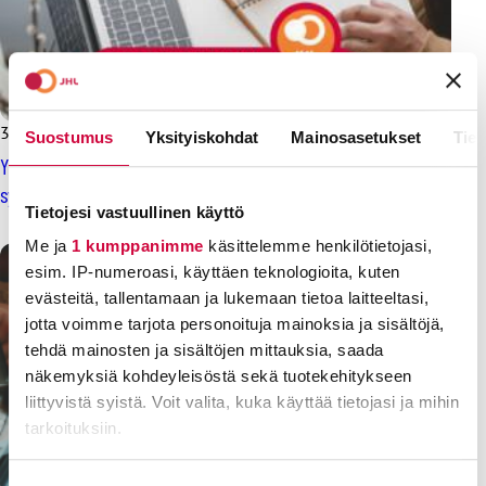
31.3.2026
Uutiset
Suostumus
Yksityiskohdat
Mainosasetukset
Tiet
Yksityisen opetusalan ja aikuiskoulutuskeskusten työehdoista
syntyi tulos
Tietojesi vastuullinen käyttö
Me ja
1 kumppanimme
käsittelemme henkilötietojasi,
esim. IP-numeroasi, käyttäen teknologioita, kuten
evästeitä, tallentamaan ja lukemaan tietoa laitteeltasi,
jotta voimme tarjota personoituja mainoksia ja sisältöjä,
tehdä mainosten ja sisältöjen mittauksia, saada
näkemyksiä kohdeyleisöstä sekä tuotekehitykseen
liittyvistä syistä. Voit valita, kuka käyttää tietojasi ja mihin
tarkoituksiin.
Lue lisää siitä, miten henkilötietojasi käsitellään ja miten