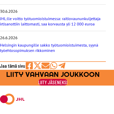
30.6.2026
JHL:lle voitto työtuomioistuimessa: raitiovaununkuljettaja
irtisanottiin laittomasti, saa korvausta yli 12 000 euroa
26.6.2026
Helsingin kaupungille sakko työtuomioistuimesta, syynä
työehtosopimuksen rikkominen
Jaa tämä sivu
LIITY VAHVAAN JOUKKOON
Jaa
Jaa
Jaa
Jaa
Jaa
Facebookissa
viestipalvelu
sähköpostilla
WhatsAppilla
Telegramilla
LIITY JÄSENEKSI
X:ssä