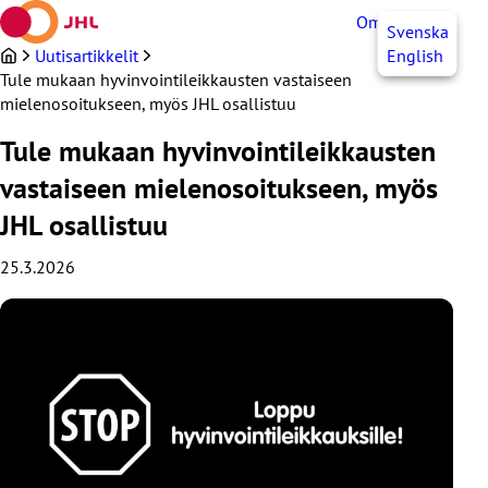
Siirry
OmaJHL
FI
Svenska
sisältöön
Uutisartikkelit
English
Tule mukaan hyvinvointileikkausten vastaiseen
mielenosoitukseen, myös JHL osallistuu
Tule mukaan hyvinvointileikkausten
vastaiseen mielenosoitukseen, myös
JHL osallistuu
25.3.2026