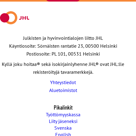
Julkisten ja hyvinvointialojen liitto JHL
Käyntiosoite: Sörnäisten rantatie 23, 00500 Helsinki
Postiosoite: PL 101, 00531 Helsinki
Kyllä joku hoitaa® sekä isokirjainlyhenne JHL® ovat JHL:lle
rekisteröityjä tavaramerkkejä.
Yhteystiedot
Aluetoimistot
Pikalinkit
Työttömyyskassa
Liity jäseneksi
Svenska
English