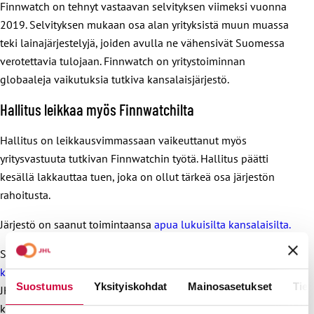
Finnwatch on tehnyt vastaavan selvityksen viimeksi vuonna
2019. Selvityksen mukaan osa alan yrityksistä muun muassa
teki lainajärjestelyjä, joiden avulla ne vähensivät Suomessa
verotettavia tulojaan. Finnwatch on yritystoiminnan
globaaleja vaikutuksia tutkiva kansalaisjärjestö.
Hallitus leikkaa myös Finnwatchilta
Hallitus on leikkausvimmassaan vaikeuttanut myös
yritysvastuuta tutkivan Finnwatchin työtä. Hallitus päätti
kesällä lakkauttaa tuen, joka on ollut tärkeä osa järjestön
rahoitusta.
Järjestö on saanut toimintaansa
apua lukuisilta kansalaisilta.
Sinäkin voit osallistua tärkeään selvitystyöhön ryhtymällä
kuukausilahjoittajaksi.
Voit myös tehdä kertalahjoituksen.
Suostumus
Yksityiskohdat
Mainosasetukset
Tiet
JHL-yhdistyksillä on lisäksi mahdollisuus ryhtyä Finnwatchin
kannatusjäseniksi hintaan 300 euroa vuodessa. Voit ottaa