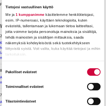
Finwatchiin
yhteyttä
ja kysyä lisää kannatusjäsenyydestä!
Tietojesi vastuullinen käyttö
Me ja
1 kumppanimme
käsittelemme henkilötietojasi,
esim. IP-numeroasi, käyttäen teknologioita, kuten
O
Viimeisimmät uutiset
evästeitä, tallentamaan ja lukemaan tietoa laitteeltasi,
h
jotta voimme tarjota personoituja mainoksia ja sisältöjä,
i
28.7.2026
tehdä mainosten ja sisältöjen mittauksia, saada
t
Koulutus ja kasvatus pitää järjestää lasten ja nuorten
näkemyksiä kohdeyleisöstä sekä tuotekehitykseen
a
hyvinvoinnin ehdoilla – Ammattiliitto JHL on antanut
v
liittyvistä syistä. Voit valita, kuka käyttää tietojasi ja mihin
lausunnon koulujen ja oppilaitosten loma-aikoja koskevasta
i
tarkoituksiin.
muistioluonnoksesta
i
m
Lue lisää siitä, miten henkilötietojasi käsitellään ja miten
e
Suostumuksen
8.7.2026
voit määrittää asetuksesi
tiedot-osiossa
. Voit muuttaa
i
Pakolliset evästeet
valinta
s
Ammattiliitto JHL vastustaa valtiokonttoria koskevan lain
suostumustasi tai peruuttaa sen milloin vain
i
muutosta
evästeilmoituksessa.
m
Toiminnalliset evästeet
m
Evästeistä osa on välttämättömiä, osa sivuston toimintaa
7.7.2026
ä
parantavia, ja osaa käytetään tilastointi- tai
t
Tilastointievästeet
Ammattiliitto JHL vastustaa maksullisia avoimia
u
markkinointitarkoituksiin.