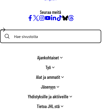
Seuraa meitä
Facebook
X
Instagram
YouTube
LinkedIn
TikTok
Bluesky
Threads
/
Search:
Twitter
Ajankohtaiset
Työ
Alat ja ammatit
Jäsenyys
Yhdistyksille ja aktiiveille
Tietoa JHL:stä