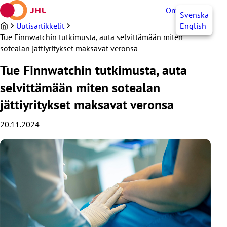
Siirry
OmaJHL
FI
Svenska
sisältöön
Uutisartikkelit
English
Tue Finnwatchin tutkimusta, auta selvittämään miten
sotealan jättiyritykset maksavat veronsa
Tue Finnwatchin tutkimusta, auta
selvittämään miten sotealan
jättiyritykset maksavat veronsa
20.11.2024