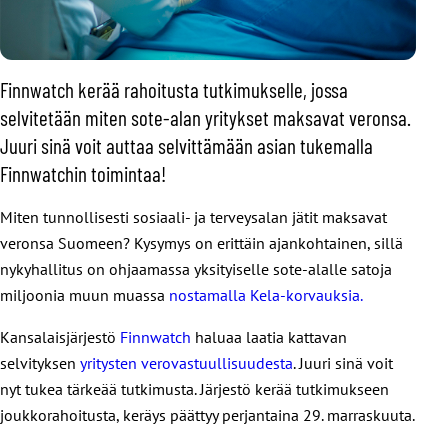
Finnwatch kerää rahoitusta tutkimukselle, jossa
selvitetään miten sote-alan yritykset maksavat veronsa.
Juuri sinä voit auttaa selvittämään asian tukemalla
Finnwatchin toimintaa!
Miten tunnollisesti sosiaali- ja terveysalan jätit maksavat
veronsa Suomeen? Kysymys on erittäin ajankohtainen, sillä
nykyhallitus on ohjaamassa yksityiselle sote-alalle satoja
miljoonia muun muassa
nostamalla Kela-korvauksia.
Kansalaisjärjestö
Finnwatch
haluaa laatia kattavan
selvityksen
yritysten verovastuullisuudesta
. Juuri sinä voit
nyt tukea tärkeää tutkimusta. Järjestö kerää tutkimukseen
joukkorahoitusta, keräys päättyy perjantaina 29. marraskuuta.