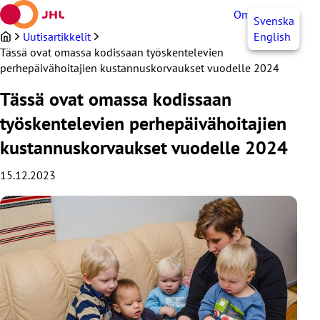
Siirry
OmaJHL
FI
Svenska
sisältöön
Uutisartikkelit
English
Tässä ovat omassa kodissaan työskentelevien
perhepäivähoitajien kustannuskorvaukset vuodelle 2024
Tässä ovat omassa kodissaan
työskentelevien perhepäivähoitajien
kustannuskorvaukset vuodelle 2024
15.12.2023