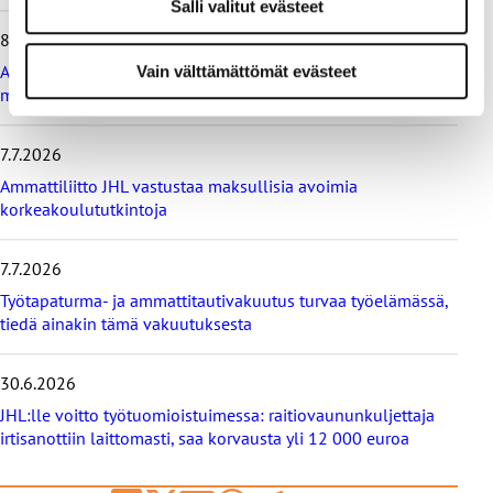
Salli valitut evästeet
m
8.7.2026
ä
t
Ammattiliitto JHL vastustaa valtiokonttoria koskevan lain
Vain välttämättömät evästeet
u
muutosta
u
t
i
7.7.2026
s
Ammattiliitto JHL vastustaa maksullisia avoimia
e
korkeakoulututkintoja
t
7.7.2026
Työtapaturma- ja ammattitautivakuutus turvaa työelämässä,
tiedä ainakin tämä vakuutuksesta
30.6.2026
JHL:lle voitto työtuomioistuimessa: raitiovaununkuljettaja
irtisanottiin laittomasti, saa korvausta yli 12 000 euroa