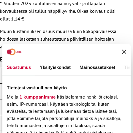
* Vuoden 2023 koululaisen aamu-, väli- ja iltapalan
korvauksessa oli tullut näppäilyvirhe. Oikea korvaus olisi
ollut 1,14 €
Muun kustannuksen osuus muussa kuin kokopäiväisessä
hoidossa lasketaan suhteutettuna päivittäisen hoitoajan
ajoittumiseen ja pituuteen.
Erityisruokavalioista maksettava korotus
Suostumus
Yksityiskohdat
Mainosasetukset
Tiet
Vähälaktoosinen ruokavalio
5 %
Tietojesi vastuullinen käyttö
Laktoositon
0–10 %
Me ja
1 kumppanimme
käsittelemme henkilötietojasi,
esim. IP-numeroasi, käyttäen teknologioita, kuten
Gluteeniton (keliakia)
30 %
evästeitä, tallentamaan ja lukemaan tietoa laitteeltasi,
jotta voimme tarjota personoituja mainoksia ja sisältöjä,
Maidoton
0–15 %
tehdä mainosten ja sisältöjen mittauksia, saada
näkemyksiä kohdeyleisöstä sekä tuotekehitykseen