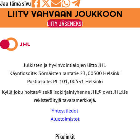
Jaa tämä sivu
LIITY VAHVAAN JOUKKOON
Jaa
Jaa
Jaa
Jaa
Jaa
Facebookissa
viestipalvelu
sähköpostilla
WhatsAppilla
Telegramilla
LIITY JÄSENEKSI
X:ssä
Julkisten ja hyvinvointialojen liitto JHL
Käyntiosoite: Sörnäisten rantatie 23, 00500 Helsinki
Postiosoite: PL 101, 00531 Helsinki
Kyllä joku hoitaa® sekä isokirjainlyhenne JHL® ovat JHL:lle
rekisteröityjä tavaramerkkejä.
Yhteystiedot
Aluetoimistot
Pikalinkit