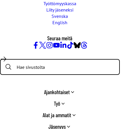
Työttömyyskassa
Liity jäseneksi
Svenska
English
Seuraa meitä
Facebook
X
Instagram
YouTube
LinkedIn
TikTok
Bluesky
Threads
/
Search:
Twitter
Ajankohtaiset
Työ
Alat ja ammatit
Jäsenyys