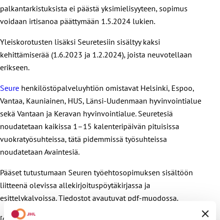
palkantarkistuksista ei päästä yksimielisyyteen, sopimus
voidaan irtisanoa päättymään 1.5.2024 lukien.
Yleiskorotusten lisäksi Seuretesiin sisältyy kaksi
kehittämiserää (1.6.2023 ja 1.2.2024), joista neuvotellaan
erikseen.
Seure
henkilöstöpalveluyhtiön omistavat Helsinki, Espoo,
Vantaa, Kauniainen, HUS, Länsi-Uudenmaan hyvinvointialue
sekä Vantaan ja Keravan hyvinvointialue. Seuretesiä
noudatetaan kaikissa 1–15 kalenteripäivän pituisissa
vuokratyösuhteissa, tätä pidemmissä työsuhteissa
noudatetaan Avaintesiä.
Pääset tutustumaan Seuren työehtosopimuksen sisältöön
liitteenä olevissa allekirjoituspöytäkirjassa ja
esittelykalvoissa. Tiedostot avautuvat pdf-muodossa.
[download id=”124756″ /]