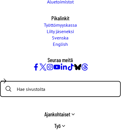
Aluetoimistot
Pikalinkit
Työttömyyskassa
Liity jäseneksi
Svenska
English
Seuraa meitä
Facebook
X
Instagram
YouTube
LinkedIn
TikTok
Bluesky
Threads
/
Search:
Twitter
Ajankohtaiset
Työ