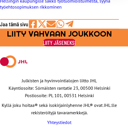
Helsingin kaupungille sakko työtuomioistuimesta, syynä
työehtosopimuksen rikkominen
Jaa tämä sivu
LIITY VAHVAAN JOUKKOON
Jaa
Jaa
Jaa
Jaa
Jaa
Facebookissa
viestipalvelu
sähköpostilla
WhatsAppilla
Telegramilla
LIITY JÄSENEKSI
X:ssä
Julkisten ja hyvinvointialojen liitto JHL
Käyntiosoite: Sörnäisten rantatie 23, 00500 Helsinki
Postiosoite: PL 101, 00531 Helsinki
Kyllä joku hoitaa® sekä isokirjainlyhenne JHL® ovat JHL:lle
rekisteröityjä tavaramerkkejä.
Yhteystiedot