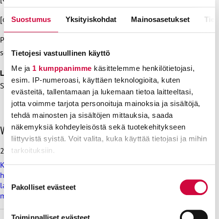
[download id=”124761″ /]
Suostumus
Yksityiskohdat
Mainosasetukset
Tiet
Ps. Katso myös muiden ammattiliitto JHL:n neuvottelemien
sopimusten neuvottelutilanne
täältä
.
Tietojesi vastuullinen käyttö
Me ja
1 kumppanimme
käsittelemme henkilötietojasi,
Lisätietoja:
esim. IP-numeroasi, käyttäen teknologioita, kuten
Sopimusasiantuntija Riitta Rautiainen, 0400 602 736
evästeitä, tallentamaan ja lukemaan tietoa laitteeltasi,
jotta voimme tarjota personoituja mainoksia ja sisältöjä,
tehdä mainosten ja sisältöjen mittauksia, saada
O
näkemyksiä kohdeyleisöstä sekä tuotekehitykseen
Viimeisimmät uutiset
h
liittyvistä syistä. Voit valita, kuka käyttää tietojasi ja mihin
i
28.7.2026
tarkoituksiin.
t
Koulutus ja kasvatus pitää järjestää lasten ja nuorten
a
Lue lisää siitä, miten henkilötietojasi käsitellään ja miten
hyvinvoinnin ehdoilla – Ammattiliitto JHL on antanut
v
Suostumuksen
lausunnon koulujen ja oppilaitosten loma-aikoja koskevasta
i
voit määrittää asetuksesi
tiedot-osiossa
. Voit muuttaa
Pakolliset evästeet
valinta
muistioluonnoksesta
i
suostumustasi tai peruuttaa sen milloin vain
m
evästeilmoituksessa.
e
Toiminnalliset evästeet