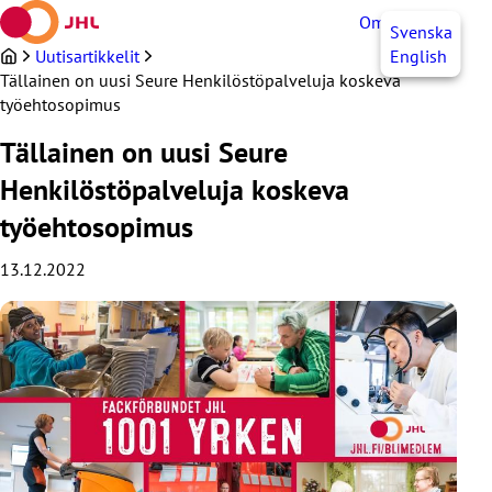
Siirry
OmaJHL
FI
Svenska
sisältöön
Uutisartikkelit
English
Tällainen on uusi Seure Henkilöstöpalveluja koskeva
työehtosopimus
Tällainen on uusi Seure
Henkilöstöpalveluja koskeva
työehtosopimus
13.12.2022