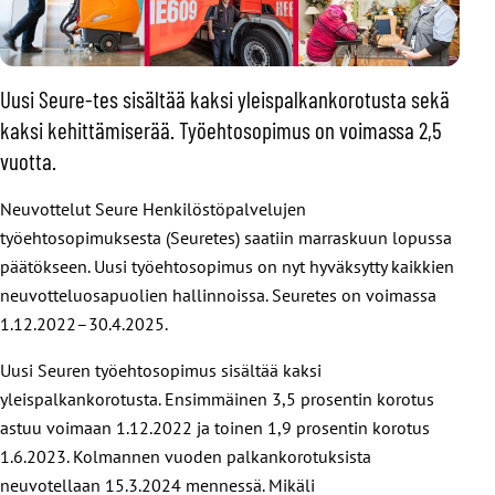
Uusi Seure-tes sisältää kaksi yleispalkankorotusta sekä
kaksi kehittämiserää. Työehtosopimus on voimassa 2,5
vuotta.
Neuvottelut Seure Henkilöstöpalvelujen
työehtosopimuksesta (Seuretes) saatiin marraskuun lopussa
päätökseen. Uusi työehtosopimus on nyt hyväksytty kaikkien
neuvotteluosapuolien hallinnoissa. Seuretes on voimassa
1.12.2022–30.4.2025.
Uusi Seuren työehtosopimus sisältää kaksi
yleispalkankorotusta. Ensimmäinen 3,5 prosentin korotus
astuu voimaan 1.12.2022 ja toinen 1,9 prosentin korotus
1.6.2023. Kolmannen vuoden palkankorotuksista
neuvotellaan 15.3.2024 mennessä. Mikäli