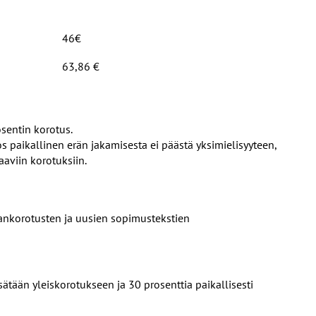
46€
63,86 €
osentin korotus.
os paikallinen erän jakamisesta ei päästä yksimielisyyteen,
aaviin korotuksiin.
lkankorotusten ja uusien sopimustekstien
sätään yleiskorotukseen ja 30 prosenttia paikallisesti