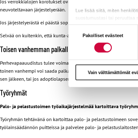
Jos verrokkialojen korotukset ovat esimerkiksi 2,1 prosenttia, ylit
neuvoteltavaan järjestelyerään.
Lue lisää siitä, miten henkilö
suostumustasi tai peruuttaa 
Jos järjestelyerästä ei päästä sopimukseen, puolet siitä lisätään y
Suostumuksen
Evästeistä osa on välttämättö
Selvää on kuitenkin, että kunta-alalla korotukset tulevat olemaan
Pakolliset evästeet
valinta
markkinointitarkoituksiin.
Toisen vanhemman palkallinen perhevapaa pitenee h
Perhevapaauudistus tulee voimaan 1.8.2022. Kunta-alan sopimuk
toinen vanhempi voi saada palkallista perhevapaata 32 arkipäivä
Vain välttämättömät ev
sen jälkeen, tai jos adoptiolapsen hoitoonottopäivä on 31.7.2022 
Työryhmät
Palo- ja pelastustoimen työaikajärjestelmää kartoittava työryh
Työryhmän tehtävänä on kartoittaa palo- ja pelastustoimeen sovel
työlainsäädännön puitteissa ja palvelee palo- ja pelastuslaitosten e