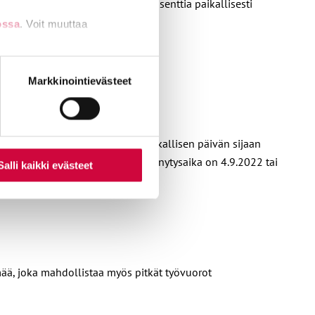
sätään yleiskorotukseen ja 30 prosenttia paikallisesti
ossa
. Voit muuttaa
nti- tai
Markkinointievästeet
huomattavasti. Aiemman 12 palkallisen päivän sijaan
aaseen, jos lapsen laskettu synnytysaika on 4.9.2022 tai
Salli kaikki evästeet
ää, joka mahdollistaa myös pitkät työvuorot