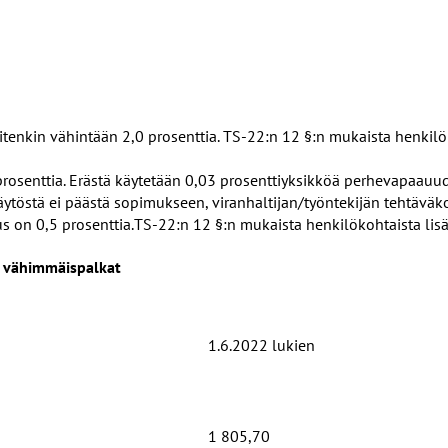
enkin vähintään 2,0 prosenttia. TS-22:n 12 §:n mukaista henkilökoh
prosenttia. Erästä käytetään 0,03 prosenttiyksikköä perhevapaauu
äytöstä ei päästä sopimukseen, viranhaltijan/työntekijän tehtäväk
s on 0,5 prosenttia.
TS-22:n 12 §:n mukaista henkilökohtaista lisää 
t vähimmäispalkat
1.6.2022 lukien
1 805,70