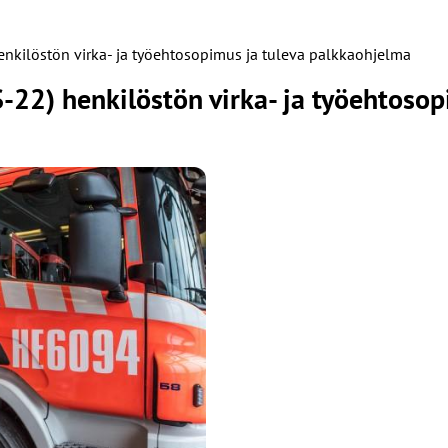
enkilöstön virka- ja työehtosopimus ja tuleva palkkaohjelma
S-22) henkilöstön virka- ja työehtoso