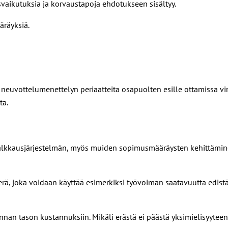
vaikutuksia ja korvaustapoja ehdotukseen sisältyy.
äräyksiä.
uvottelumenettelyn periaatteita osapuolten esille ottamissa vir
ta.
palkkausjärjestelmän, myös muiden sopimusmääräysten kehittämin
erä, joka voidaan käyttää esimerkiksi työvoiman saatavuutta edistä
nnan tason kustannuksiin. Mikäli erästä ei päästä yksimielisyyteen