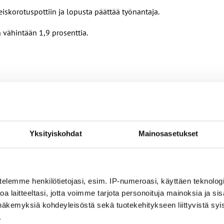
leiskorotuspottiin ja lopusta päättää työnantaja.
 vähintään 1,9 prosenttia.
altijan/työntekijän tehtäväkohtaista palkkaa tai siihen rinnastet
a 14 §:n erillislisää korotetaan yleiskorotuksen mukaisesti.
rä on 0,4 prosenttia virka- ja työehtosopimuksen palkkasummasta.Jo
työnantaja päättää paikallisen järjestelyerän käytöstä tehtäväkohtai
Yksityiskohdat
Mainosasetukset
iakin
us- ja vientialojen korotuksiin siten, että jos näillä aloilla pa
telemme henkilötietojasi, esim. IP-numeroasi, käyttäen teknologio
enttia, erotus lisätään myös TS:n korotuspottiin.
a laitteeltasi, jotta voimme tarjota personoituja mainoksia ja sis
näkemyksiä kohdeyleisöstä sekä tuotekehitykseen liittyvistä syist
.