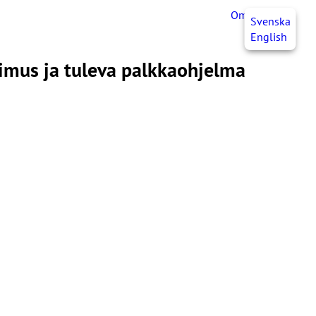
OmaJHL
FI
Svenska
English
pimus ja tuleva palkkaohjelma