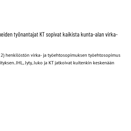
lueiden työnantajat KT sopivat kaikista kunta-alan virka-
TS-22) henkilöstön virka- ja työehtosopimuksen työehtosopimus
tyksen. JHL, Jyty, Juko ja KT jatkoivat kuitenkin keskenään