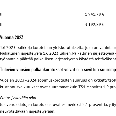
II
1 941,78 €
III
3 192,89 €
Vuonna 2023
1.6.2023 palkkoja korotetaan yleiskorotuksella, joka on vähintään
Paikallinen järjestelyerä 1.6.2023 lukien. Paikallinen järjestelye
työnantaja päättää paikallisen järjestelyerän käytöstä tehtäväkohta
Tulevien vuosien palkankorotukset voivat olla sovittua suuremp
Vuosien 2023–2024 sopimuskorotusten suuruus on kytketty teollisu
kustannusvaikutukset ovat suuremmat kuin TS:lle sovittu 1,9 pros
Erotus jyvitetään näin:
Jos verrokkialojen korotukset ovat esimerkiksi 2,1 prosenttia, ylit
neuvoteltavaan järjestelyerään.