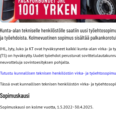
Kunta-alan tekniselle henkilöstölle saatiin uusi työehtosopimu
ja työehdoista. Kolmevuotinen sopimus sisältää palkankorotuks
JHL, Jyty, Juko ja KT ovat hyväksyneet kaikki kunta-alan virka- j
(TS) on hyväksytty. Uudet työehdot perustuvat sovittelulautakunnan
neuvotteluja sovintoesityksen pohjalta.
Tutustu kunnallisen teknisen henkilöstön virka- ja työehtosopimu
Tässä ovat kunnallisen teknisen henkilöstön virka- ja työehtos
Sopimuskausi
Sopimuskausi on kolme vuotta, 1.5.2022
−
30.4.2025.