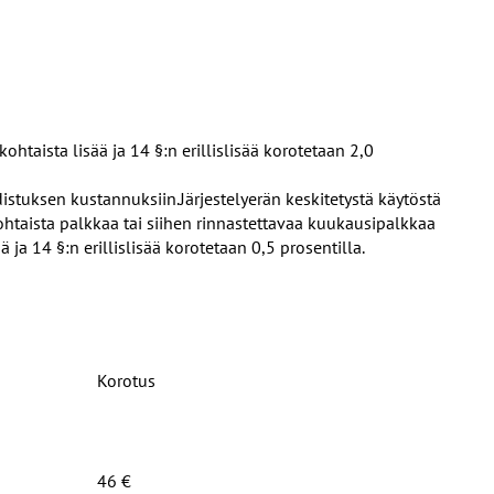
taista lisää ja 14 §:n erillislisää korotetaan 2,0
distuksen kustannuksiin.
Järjestelyerän keskitetystä käytöstä
ohtaista palkkaa tai siihen rinnastettavaa kuukausipalkkaa
ja 14 §:n erillislisää korotetaan 0,5 prosentilla.
Korotus
46 €