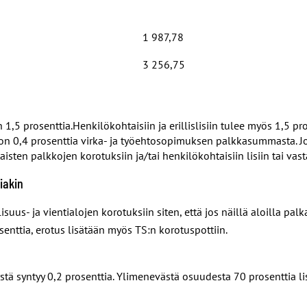
1 987,78
3 256,75
 1,5 prosenttia.
Henkilökohtaisiin ja erillislisiin tulee myös 1,5 pr
rä on 0,4 prosenttia virka- ja työehtosopimuksen palkkasummasta. J
isten palkkojen korotuksiin ja/tai henkilökohtaisiin lisiin tai vast
iakin
us- ja vientialojen korotuksiin siten, että jos näillä aloilla pa
enttia, erotus lisätään myös TS:n korotuspottiin.
ystä syntyy 0,2 prosenttia. Ylimenevästä osuudesta 70 prosenttia li