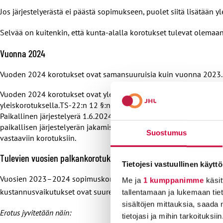
Jos järjestelyerästä ei päästä sopimukseen, puolet siitä lisätään y
Selvää on kuitenkin, että kunta-alalla korotukset tulevat olemaan
Vuonna 2024
Vuoden 2024 korotukset ovat samansuuruisia kuin vuonna 2023.
Vuoden 2024 korotukset ovat yleiskorotus 1.6.2024 lukien. Viranh
yleiskorotuksella.TS-22:n 12 §:n mukaista henkilökohtaista lisää j
Paikallinen järjestelyerä 1.6.2024 lukien. Paikallinen järjestelye
paikallisen järjestelyerän jakamisesta ei päästä yksimielisyyteen, 
Suostumus
vastaaviin korotuksiin.
Tulevien vuosien palkankorotukset voivat olla sovittua suuremp
Tietojesi vastuullinen käyttö
Vuosien 2023–2024 sopimuskorotusten suuruus on kytketty teollisu
Me ja
1 kumppanimme
käsit
kustannusvaikutukset ovat suuremmat kuin TS:lle sovittu 1,9 pros
tallentamaan ja lukemaan tieto
sisältöjen mittauksia, saada 
Erotus jyvitetään näin:
tietojasi ja mihin tarkoituksiin