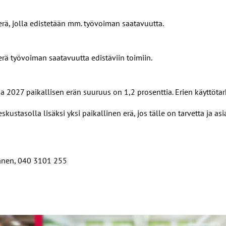
erä, jolla edistetään mm. työvoiman saatavuutta.
erä työvoiman saatavuutta edistäviin toimiin.
a 2027 paikallisen erän suuruus on 1,2 prosenttia. Erien käyttöt
kustasolla lisäksi yksi paikallinen erä, jos tälle on tarvetta ja a
lanen, 040 3101 255