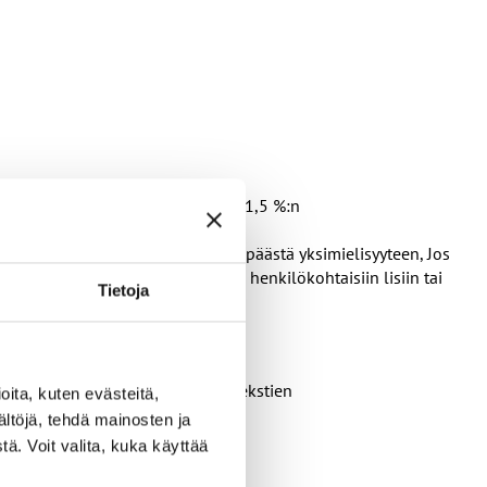
tavaa kuukausipalkkaa korotetaan 1,5 %:n
s paikallinen erän jakamisesta ei päästä yksimielisyyteen, Jos
sten palkkojen korotuksiin ja/tai henkilökohtaisiin lisiin tai
Tietoja
lkankorotusten ja uusien sopimustekstien
ita, kuten evästeitä,
ältöjä, tehdä mainosten ja
ä. Voit valita, kuka käyttää