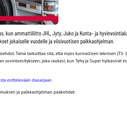
s, kun ammattiliitto JHL, Jyty, Juko ja Kunta- ja hyvinvointia
et jokaiselle vuodelle ja viisivuotisen palkkaohjelman.
a työehdot. Tämä tarkoittaa sitä, että myös kunnallisen teknisen (
 sovintoesitykseen, joka raukesi, kun Tehy ja Super hylkäsivät esi
sta esittelevään diasarjaan
opimuksen ja palkkaohjelman pääkohdat: