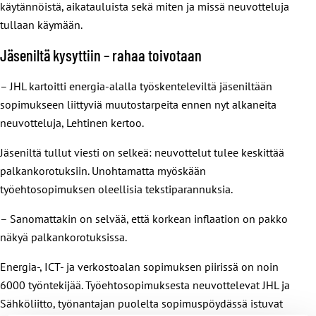
käytännöistä, aikatauluista sekä miten ja missä neuvotteluja
tullaan käymään.
Jäseniltä kysyttiin – rahaa toivotaan
– JHL kartoitti energia-alalla työskenteleviltä jäseniltään
sopimukseen liittyviä muutostarpeita ennen nyt alkaneita
neuvotteluja, Lehtinen kertoo.
Jäseniltä tullut viesti on selkeä: neuvottelut tulee keskittää
palkankorotuksiin. Unohtamatta myöskään
työehtosopimuksen oleellisia tekstiparannuksia.
– Sanomattakin on selvää, että korkean inflaation on pakko
näkyä palkankorotuksissa.
Energia-, ICT- ja verkostoalan sopimuksen piirissä on noin
6000 työntekijää. Työehtosopimuksesta neuvottelevat JHL ja
Sähköliitto, työnantajan puolelta sopimuspöydässä istuvat