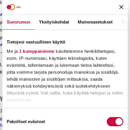
Energiateollisuus ry ja Palvelualojen työnantajat Palta ry.
#Energia
n (EIV) työehtosopimusneuvottelut alkavat hetken
päästä. Tämän kuun loppuu palkankorotuksista on päästävä
Suostumus
Yksityiskohdat
Mainosasetukset
Tiet
sopuun, muutoin työehtosopimus on irtisanottavissa
päättymään 31.3.2023.
@JHLry
#1001ammattia
Tietojesi vastuullinen käyttö
#JHLneuvottelee
pic.twitter.com/0w5fGYHbd6
Me ja
1 kumppanimme
käsittelemme henkilötietojasi,
— Kari Lehtinen (@KariLehtinen68)
February 24, 2023
esim. IP-numeroasi, käyttäen teknologioita, kuten
Lisätietoja:
evästeitä, tallentamaan ja lukemaan tietoa laitteeltasi,
Kari Lehtinen, sopimusasiantuntija JHL, 050 566 1567
jotta voimme tarjota personoituja mainoksia ja sisältöjä,
tehdä mainosten ja sisältöjen mittauksia, saada
näkemyksiä kohdeyleisöstä sekä tuotekehitykseen
liittyvistä syistä. Voit valita, kuka käyttää tietojasi ja mihin
O
Viimeisimmät uutiset
tarkoituksiin.
h
i
28.7.2026
Lue lisää siitä, miten henkilötietojasi käsitellään ja miten
t
Suostumuksen
Koulutus ja kasvatus pitää järjestää lasten ja nuorten
a
voit määrittää asetuksesi
tiedot-osiossa
. Voit muuttaa
Pakolliset evästeet
valinta
hyvinvoinnin ehdoilla – Ammattiliitto JHL on antanut
v
suostumustasi tai peruuttaa sen milloin vain