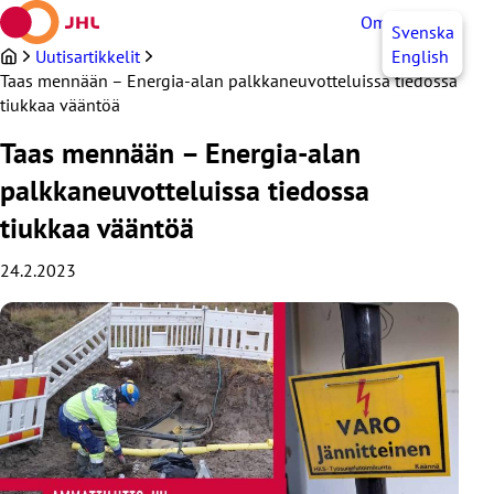
Siirry
OmaJHL
FI
Svenska
sisältöön
Uutisartikkelit
English
Taas mennään – Energia-alan palkkaneuvotteluissa tiedossa
tiukkaa vääntöä
Taas mennään – Energia-alan
palkkaneuvotteluissa tiedossa
tiukkaa vääntöä
24.2.2023