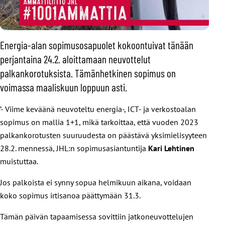
Energia-alan sopimusosapuolet kokoontuivat tänään
perjantaina 24.2. aloittamaan neuvottelut
palkankorotuksista. Tämänhetkinen sopimus on
voimassa maaliskuun loppuun asti.
’- Viime keväänä neuvoteltu energia-, ICT- ja verkostoalan
sopimus on mallia 1+1, mikä tarkoittaa, että vuoden 2023
palkankorotusten suuruudesta on päästävä yksimielisyyteen
28.2. mennessä, JHL:n sopimusasiantuntija
Kari Lehtinen
muistuttaa.
Jos palkoista ei synny sopua helmikuun aikana, voidaan
koko sopimus irtisanoa päättymään 31.3.
Tämän päivän tapaamisessa sovittiin jatkoneuvottelujen