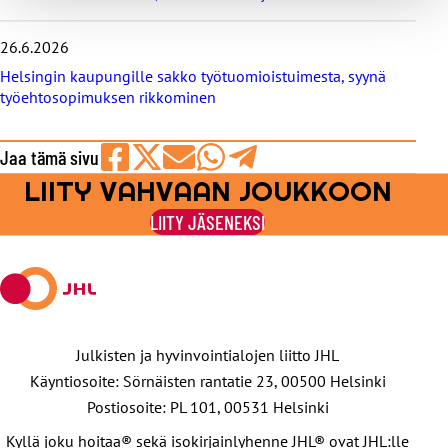
26.6.2026
Helsingin kaupungille sakko työtuomioistuimesta, syynä
työehtosopimuksen rikkominen
Jaa tämä sivu
LIITY VAHVAAN JOUKKOON
Jaa
Jaa
Jaa
Jaa
Jaa
Facebookissa
viestipalvelu
sähköpostilla
WhatsAppilla
Telegramilla
LIITY JÄSENEKSI
X:ssä
Julkisten ja hyvinvointialojen liitto JHL
Käyntiosoite: Sörnäisten rantatie 23, 00500 Helsinki
Postiosoite: PL 101, 00531 Helsinki
Kyllä joku hoitaa® sekä isokirjainlyhenne JHL® ovat JHL:lle