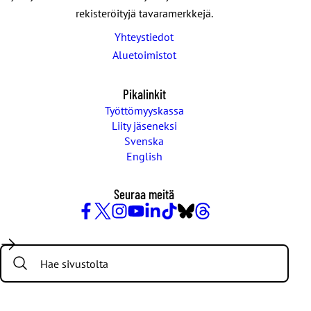
rekisteröityjä tavaramerkkejä.
Yhteystiedot
Aluetoimistot
Pikalinkit
Työttömyyskassa
Liity jäseneksi
Svenska
English
Seuraa meitä
Facebook
X
Instagram
YouTube
LinkedIn
TikTok
Bluesky
Threads
/
Search:
Twitter