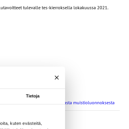
utavoitteet tulevalle tes-kierroksella lokakuussa 2021.
Tietoja
a oppilaitosten loma-aikoja koskevasta muistioluonnoksesta
ita, kuten evästeitä,