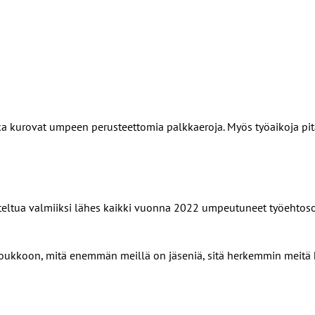
tka kurovat umpeen perusteettomia palkkaeroja. Myös työaikoja pitä
eltua valmiiksi lähes kaikki vuonna 2022 umpeutuneet työehtos
joukkoon, mitä enemmän meillä on jäseniä, sitä herkemmin meitä 