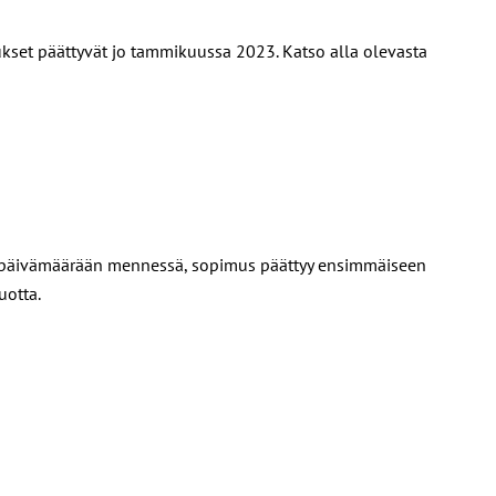
ukset päättyvät jo tammikuussa 2023. Katso alla olevasta
yyn päivämäärään mennessä, sopimus päättyy ensimmäiseen
uotta.