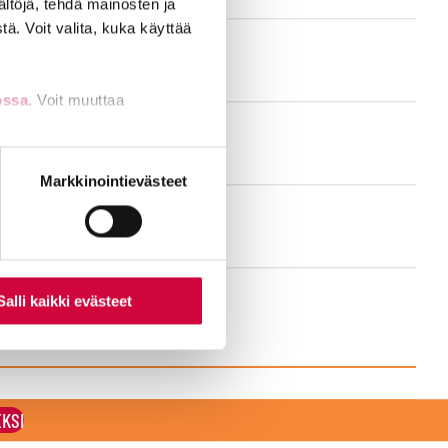
ältöjä, tehdä mainosten ja
ä. Voit valita, kuka käyttää
ossa
. Voit muuttaa
nti- tai
Markkinointievästeet
Salli kaikki evästeet
EKSI