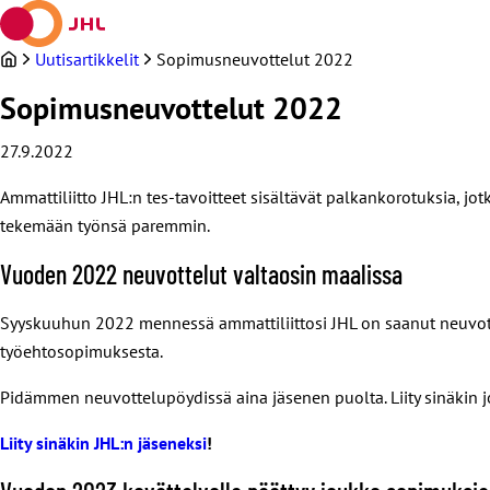
Siirry
sisältöön
Uutisartikkelit
Sopimusneuvottelut 2022
Sopimusneuvottelut 2022
27.9.2022
Ammattiliitto JHL:n tes-tavoitteet sisältävät palkankorotuksia, jo
tekemään työnsä paremmin.
Vuoden 2022 neuvottelut valtaosin maalissa
Syyskuuhun 2022 mennessä ammattiliittosi JHL on saanut neuvot
työehtosopimuksesta.
Pidämmen neuvottelupöydissä aina jäsenen puolta. Liity sinäkin 
Liity sinäkin JHL:n jäseneksi
!