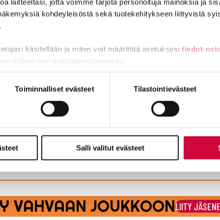
a laitteeltasi, jotta voimme tarjota personoituja mainoksia ja sis
näkemyksiä kohdeyleisöstä sekä tuotekehitykseen liittyvistä syist
.
ntoja
tietojasi käsitellään ja miten voit määrittää asetuksesi
tiedot-osi
sen milloin vain evästeilmoituksessa.
ä ainakin tämä vakuutuksesta
miä, osa sivuston toimintaa parantavia, ja osaa käytetään tilastoi
Toiminnalliset evästeet
Tilastointievästeet
ttiin laittomasti, saa korvausta yli 12 000 euroa
ästeet
Salli valitut evästeet
osopimuksen rikkominen
ITY VAHVAAN JOUKKOON
LIITY JÄSEN