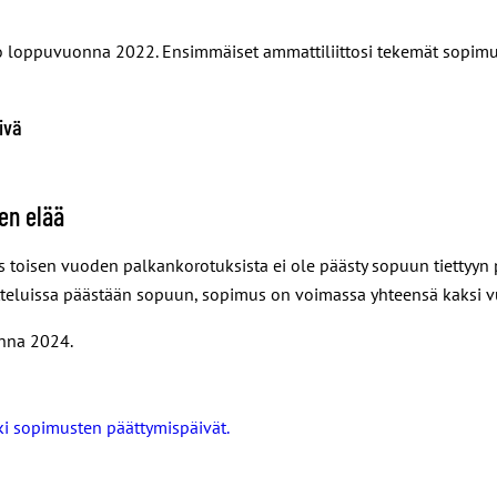
n jo loppuvuonna 2022. Ensimmäiset ammattiliittosi tekemät sopim
ivä
en elää
Jos toisen vuoden palkankorotuksista ei ole päästy sopuun tiett
tteluissa päästään sopuun, sopimus on voimassa yhteensä kaksi v
onna 2024.
i sopimusten päättymispäivät.