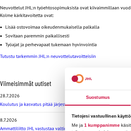
Neuvottelut JHL:n työehtosopimuksista ovat kiivaimmillaan vuoden
Kolme kärkitavoitetta ovat:
Lisää ostovoimaa oikeudenmukaisella palkalla
Sovitaan paremmin paikallisesti
Työajat ja perhevapaat tukemaan hyvinvointia
Tutustu tarkemmin JHL:n neuvottelutavoitteisiin
O
Viimeisimmät uutiset
h
i
28.7.2026
Suostumus
t
Koulutus ja kasvatus pitää järjestää lasten ja nuorten hyvinvoin
a
v
i
Tietojesi vastuullinen käyttö
8.7.2026
i
Me ja
1 kumppanimme
käsit
m
Ammattiliitto JHL vastustaa valtiokonttoria koskevan lain muutos