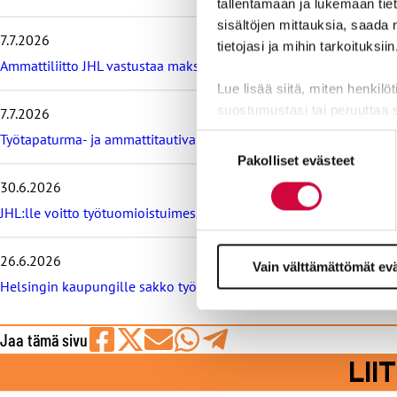
tallentamaan ja lukemaan tieto
e
i
sisältöjen mittauksia, saada 
7.7.2026
s
tietojasi ja mihin tarkoituksiin
i
Ammattiliitto JHL vastustaa maksullisia avoimia korkeakoulututki
m
Lue lisää siitä, miten henkilö
m
suostumustasi tai peruuttaa 
7.7.2026
ä
t
Työtapaturma- ja ammattitautivakuutus turvaa työelämässä, tied
Suostumuksen
u
Evästeistä osa on välttämättö
Pakolliset evästeet
valinta
u
markkinointitarkoituksiin.
t
30.6.2026
i
JHL:lle voitto työtuomioistuimessa: raitiovaununkuljettaja irtisano
s
e
t
26.6.2026
Vain välttämättömät ev
Helsingin kaupungille sakko työtuomioistuimesta, syynä työeht
Jaa tämä sivu
Jaa
Jaa
Jaa
Jaa
Jaa
LI
Facebookissa
viestipalvelu
sähköpostilla
WhatsAppilla
Telegramilla