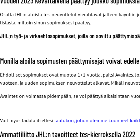
Vuoden 2023 kevättalvella päättyy joukko sopimuksia
Osalla JHL:n aloista tes-neuvottelut vierähtävät jälleen käyntii
listasta, milloin sinun sopimuksesi päättyy.
JHL:n työ- ja virkaehtosopimukset, joilla on sovittu päättymispä
Monilla aloilla sopimusten päättymisajat voivat edelle
Ehdolliset sopimukset ovat muotoa 1+1 vuotta, paitsi Avaintes. 
vuoteen, ja uuden sopimuksen neuvottelut alkavat. Mikäli neuvo
Avaintes on voimassa pidempään, se voi päättyä aikaisintaan vu
Voit myös ladata itsellesi
taulukon, johon olemme koonneet kaikk
Ammattiliitto JHL:n tavoitteet tes-kierroksella 2022