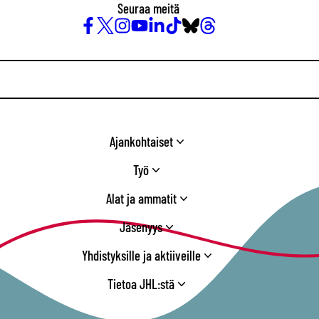
Seuraa meitä
Facebook
X
Instagram
YouTube
LinkedIn
TikTok
Bluesky
Threads
/
Twitter
Ajankohtaiset
Työ
Alat ja ammatit
Jäsenyys
Yhdistyksille ja aktiiveille
Tietoa JHL:stä