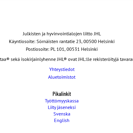
Julkisten ja hyvinvointialojen liitto JHL
Käyntiosoite: Sörnäisten rantatie 23, 00500 Helsinki
Postiosoite: PL 101, 00531 Helsinki
taa® sekä isokirjainlyhenne JHL® ovat JHL:lle rekisteröityjä tavar
Yhteystiedot
Aluetoimistot
Pikalinkit
Työttömyyskassa
Liity jäseneksi
Svenska
English