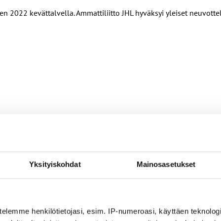
 2022 kevättalvella. Ammattiliitto JHL hyväksyi yleiset neuvottel
Yksityiskohdat
Mainosasetukset
nin ehdoilla – Ammattiliitto JHL on antanut lausunnon koulujen j
telemme henkilötietojasi, esim. IP-numeroasi, käyttäen teknologio
ta