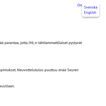
OmaJHL
FI
Svenska
English
ä parantaa, jotta JHL:n tähtiammattilaiset pystyvät
opimukset. Neuvottelutulos puuttuu enää Seuren
kuullaan.