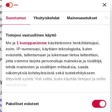
ry, Finavian pääkaupunkiseudun henkilöstön yhdistys JHL ry,
Pohjois-Suomen lentoasemat JHL ry, Länsi-Suomen
Suostumus
Yksityiskohdat
Mainosasetukset
Tiet
lentoasemien JHL ry, Henkilöstöyhdistys Finavia Itä-Suomi
JHL ry, Finavian Oulun lentoaseman henkilöstön yhdistys JHL
ry, Puolustuskiinteistöt JHL ry, Raskoneen työntekijät ja
Tietojesi vastuullinen käyttö
toimihenkilöt JHL ry ja Lautta Järvi-Suomi JHL ry.
Me ja
1 kumppanimme
käsittelemme henkilötietojasi,
Lisätietoja:
esim. IP-numeroasi, käyttäen teknologioita, kuten
evästeitä, tallentamaan ja lukemaan tietoa laitteeltasi,
Petri Lillqvist, yhteisjärjestön puheenjohtaja, 040 844 2864
jotta voimme tarjota personoituja mainoksia ja sisältöjä,
tehdä mainosten ja sisältöjen mittauksia, saada
näkemyksiä kohdeyleisöstä sekä tuotekehitykseen
liittyvistä syistä. Voit valita, kuka käyttää tietojasi ja mihin
O
Viimeisimmät uutiset
tarkoituksiin.
h
i
28.7.2026
t
Lue lisää siitä, miten henkilötietojasi käsitellään ja miten
Suostumuksen
Koulutus ja kasvatus pitää järjestää lasten ja nuorten
a
voit määrittää asetuksesi
tiedot-osiossa
. Voit muuttaa
Pakolliset evästeet
valinta
hyvinvoinnin ehdoilla – Ammattiliitto JHL on antanut
v
suostumustasi tai peruuttaa sen milloin vain
lausunnon koulujen ja oppilaitosten loma-aikoja koskevasta
i