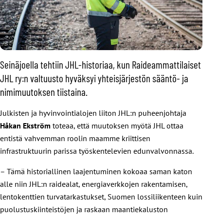
Seinäjoella tehtiin JHL-historiaa, kun Raideammattilaiset
JHL ry:n valtuusto hyväksyi yhteisjärjestön sääntö- ja
nimimuutoksen tiistaina.
Julkisten ja hyvinvointialojen liiton JHL:n puheenjohtaja
Håkan Ekström
toteaa, että muutoksen myötä JHL ottaa
entistä vahvemman roolin maamme kriittisen
infrastruktuurin parissa työskentelevien edunvalvonnassa.
– Tämä historiallinen laajentuminen kokoaa saman katon
alle niin JHL:n raidealat, energiaverkkojen rakentamisen,
lentokenttien turvatarkastukset, Suomen lossiliikenteen kuin
puolustuskiinteistöjen ja raskaan maantiekaluston