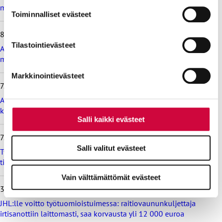
evästeilmoituksessa.
muistioluonnoksesta
i
Toiminnalliset evästeet
m
e
Evästeistä osa on välttämättömiä, osa sivuston toimintaa
8.7.2026
i
parantavia, ja osaa käytetään tilastointi- tai
Tilastointievästeet
s
Ammattiliitto JHL vastustaa valtiokonttoria koskevan lain
markkinointitarkoituksiin.
i
muutosta
m
Markkinointievästeet
m
7.7.2026
ä
t
Ammattiliitto JHL vastustaa maksullisia avoimia
u
korkeakoulututkintoja
u
Salli kaikki evästeet
t
i
7.7.2026
s
Salli valitut evästeet
Työtapaturma- ja ammattitautivakuutus turvaa työelämässä,
e
tiedä ainakin tämä vakuutuksesta
t
Vain välttämättömät evästeet
30.6.2026
JHL:lle voitto työtuomioistuimessa: raitiovaununkuljettaja
irtisanottiin laittomasti, saa korvausta yli 12 000 euroa