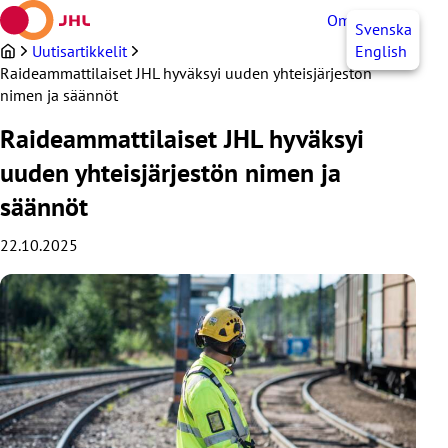
Siirry
OmaJHL
FI
Svenska
sisältöön
Uutisartikkelit
English
Raideammattilaiset JHL hyväksyi uuden yhteisjärjestön
nimen ja säännöt
Raideammattilaiset JHL hyväksyi
uuden yhteisjärjestön nimen ja
säännöt
22.10.2025