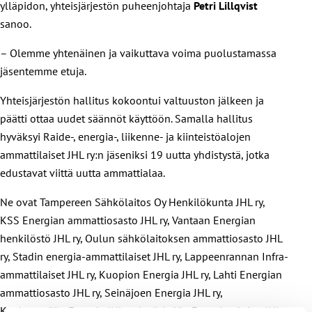
ylläpidon, yhteisjärjestön puheenjohtaja
Petri Lillqvist
sanoo.
– Olemme yhtenäinen ja vaikuttava voima puolustamassa
jäsentemme etuja.
Yhteisjärjestön hallitus kokoontui valtuuston jälkeen ja
päätti ottaa uudet säännöt käyttöön. Samalla hallitus
hyväksyi Raide-, energia-, liikenne- ja kiinteistöalojen
ammattilaiset JHL ry:n jäseniksi 19 uutta yhdistystä, jotka
edustavat viittä uutta ammattialaa.
Ne ovat Tampereen Sähkölaitos Oy Henkilökunta JHL ry,
KSS Energian ammattiosasto JHL ry, Vantaan Energian
henkilöstö JHL ry, Oulun sähkölaitoksen ammattiosasto JHL
ry, Stadin energia-ammattilaiset JHL ry, Lappeenrannan Infra-
ammattilaiset JHL ry, Kuopion Energia JHL ry, Lahti Energian
ammattiosasto JHL ry, Seinäjoen Energia JHL ry,
Kankaanpään Energia JHL ry, Jyväskylän Energia-alojen JHL