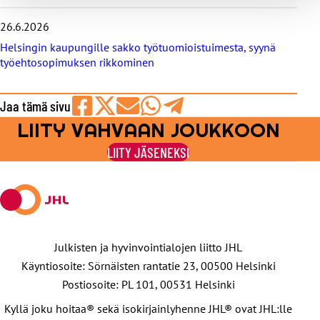
26.6.2026
Helsingin kaupungille sakko työtuomioistuimesta, syynä
työehtosopimuksen rikkominen
Jaa tämä sivu
LIITY VAHVAAN JOUKKOON
Jaa
Jaa
Jaa
Jaa
Jaa
Facebookissa
viestipalvelu
sähköpostilla
WhatsAppilla
Telegramilla
LIITY JÄSENEKSI
X:ssä
Julkisten ja hyvinvointialojen liitto JHL
Käyntiosoite: Sörnäisten rantatie 23, 00500 Helsinki
Postiosoite: PL 101, 00531 Helsinki
Kyllä joku hoitaa® sekä isokirjainlyhenne JHL® ovat JHL:lle