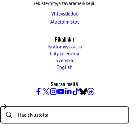
rekisteröityjä tavaramerkkejä.
Yhteystiedot
Aluetoimistot
Pikalinkit
Työttömyyskassa
Liity jäseneksi
Svenska
English
Seuraa meitä
Facebook
X
Instagram
YouTube
LinkedIn
TikTok
Bluesky
Threads
/
Search:
Twitter