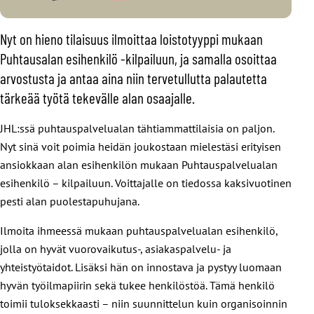
Nyt on hieno tilaisuus ilmoittaa loistotyyppi mukaan
Puhtausalan esihenkilö -kilpailuun, ja samalla osoittaa
arvostusta ja antaa aina niin tervetullutta palautetta
tärkeää työtä tekevälle alan osaajalle.
JHL:ssä puhtauspalvelualan tähtiammattilaisia on paljon.
Nyt sinä voit poimia heidän joukostaan mielestäsi erityisen
ansiokkaan alan esihenkilön mukaan Puhtauspalvelualan
esihenkilö – kilpailuun. Voittajalle on tiedossa kaksivuotinen
pesti alan puolestapuhujana.
Ilmoita ihmeessä mukaan puhtauspalvelualan esihenkilö,
jolla on hyvät vuorovaikutus-, asiakaspalvelu- ja
yhteistyötaidot. Lisäksi hän on innostava ja pystyy luomaan
hyvän työilmapiirin sekä tukee henkilöstöä. Tämä henkilö
toimii tuloksekkaasti – niin suunnittelun kuin organisoinnin