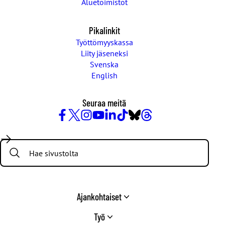
Aluetoimistot
Pikalinkit
Työttömyyskassa
Liity jäseneksi
Svenska
English
Seuraa meitä
Facebook
X
Instagram
YouTube
LinkedIn
TikTok
Bluesky
Threads
/
Search:
Twitter
Ajankohtaiset
Työ