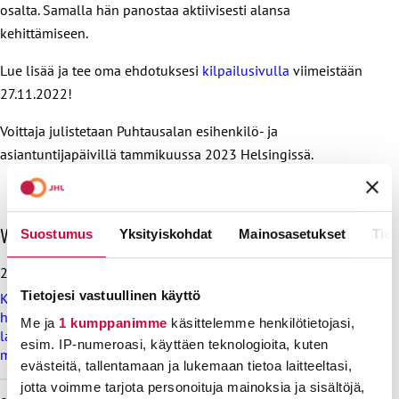
osalta. Samalla hän panostaa aktiivisesti alansa
kehittämiseen.
Lue lisää ja tee oma ehdotuksesi
kilpailusivulla
viimeistään
27.11.2022!
Voittaja julistetaan Puhtausalan esihenkilö- ja
asiantuntijapäivillä tammikuussa 2023 Helsingissä.
O
Viimeisimmät uutiset
Suostumus
Yksityiskohdat
Mainosasetukset
Tiet
h
i
28.7.2026
t
Tietojesi vastuullinen käyttö
Koulutus ja kasvatus pitää järjestää lasten ja nuorten
a
hyvinvoinnin ehdoilla – Ammattiliitto JHL on antanut
v
Me ja
1 kumppanimme
käsittelemme henkilötietojasi,
lausunnon koulujen ja oppilaitosten loma-aikoja koskevasta
i
esim. IP-numeroasi, käyttäen teknologioita, kuten
muistioluonnoksesta
i
evästeitä, tallentamaan ja lukemaan tietoa laitteeltasi,
m
jotta voimme tarjota personoituja mainoksia ja sisältöjä,
e