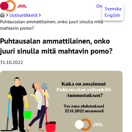
Siirry
OmaJHL
FI
Svenska
sisältöön
Uutisartikkelit
English
Puhtausalan ammattilainen, onko juuri sinulla mitä
mahtavin pomo?
Puhtausalan ammattilainen, onko
juuri sinulla mitä mahtavin pomo?
31.10.2022