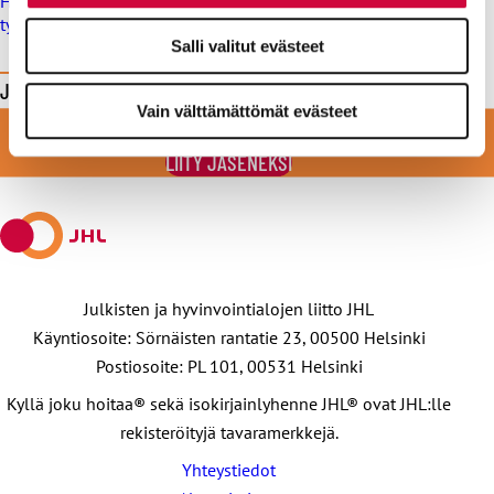
Helsingin kaupungille sakko työtuomioistuimesta, syynä
työehtosopimuksen rikkominen
Salli valitut evästeet
Jaa tämä sivu
Vain välttämättömät evästeet
LIITY VAHVAAN JOUKKOON
Jaa
Jaa
Jaa
Jaa
Jaa
Facebookissa
viestipalvelu
sähköpostilla
WhatsAppilla
Telegramilla
LIITY JÄSENEKSI
X:ssä
Julkisten ja hyvinvointialojen liitto JHL
Käyntiosoite: Sörnäisten rantatie 23, 00500 Helsinki
Postiosoite: PL 101, 00531 Helsinki
Kyllä joku hoitaa® sekä isokirjainlyhenne JHL® ovat JHL:lle
rekisteröityjä tavaramerkkejä.
Yhteystiedot