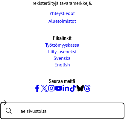
rekisteröityjä tavaramerkkejä.
Yhteystiedot
Aluetoimistot
Pikalinkit
Työttömyyskassa
Liity jäseneksi
Svenska
English
Seuraa meitä
Facebook
X
Instagram
YouTube
LinkedIn
TikTok
Bluesky
Threads
/
Search:
Twitter