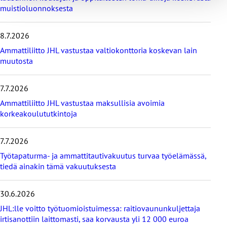
muistioluonnoksesta
i
m
e
8.7.2026
i
s
Ammattiliitto JHL vastustaa valtiokonttoria koskevan lain
i
muutosta
m
m
7.7.2026
ä
t
Ammattiliitto JHL vastustaa maksullisia avoimia
u
korkeakoulututkintoja
u
t
i
7.7.2026
s
Työtapaturma- ja ammattitautivakuutus turvaa työelämässä,
e
tiedä ainakin tämä vakuutuksesta
t
30.6.2026
JHL:lle voitto työtuomioistuimessa: raitiovaununkuljettaja
irtisanottiin laittomasti, saa korvausta yli 12 000 euroa