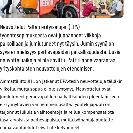
Neuvottelut Paltan erityisalojen (EPA)
työehtosopimuksesta ovat junnanneet viikkoja
paikoillaan ja jumiutuneet nyt täysin. Jumin syynä on
syvä erimielisyys perhevapaiden palkallisuudesta. Uusia
neuvotteluaikoja ei ole sovittu. Pattitilanne vaarantaa
yrityskohtaisten neuvottelujen etenemisen.
Ammattiliitto JHL on jatkanut EPA-tesin neuvotteluja tälläkin
viikolla, mutta
sopua ei ole syntynyt.
Neuvottelut ovat
jumiutuneet perhevapaiden palkallisuuden pidentämiseen
ei-synnyttävien vanhempien osalta. Työntekijäpuoli on
tarjonnut lukuisia vaihtoehtoja ja reilua kompensaatiota
tasa-arvoisista perhevapaista, mutta työnantajapuolelle
nämä vaihtoehdot eivät ole kelvanneet.