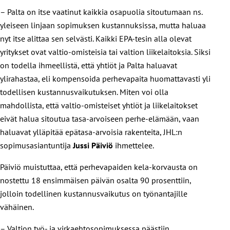
– Palta on itse vaatinut kaikkia osapuolia sitoutumaan ns.
yleiseen linjaan sopimuksen kustannuksissa, mutta haluaa
nyt itse alittaa sen selvästi. Kaikki EPA-tesin alla olevat
yritykset ovat valtio-omisteisia tai valtion liikelaitoksia. Siksi
on todella ihmeellistä, että yhtiöt ja Palta haluavat
ylirahastaa, eli kompensoida perhevapaita huomattavasti yli
todellisen kustannusvaikutuksen. Miten voi olla
mahdollista, että valtio-omisteiset yhtiöt ja liikelaitokset
eivät halua sitoutua tasa-arvoiseen perhe-elämään, vaan
haluavat ylläpitää epätasa-arvoisia rakenteita, JHL:n
sopimusasiantuntija
Jussi Päiviö
ihmettelee.
Päiviö muistuttaa, että perhevapaiden kela-korvausta on
nostettu 18 ensimmäisen päivän osalta 90 prosenttiin,
jolloin todellinen kustannusvaikutus on työnantajille
vähäinen.
– Valtion työ- ja virkaehtosopimuksessa päästiin