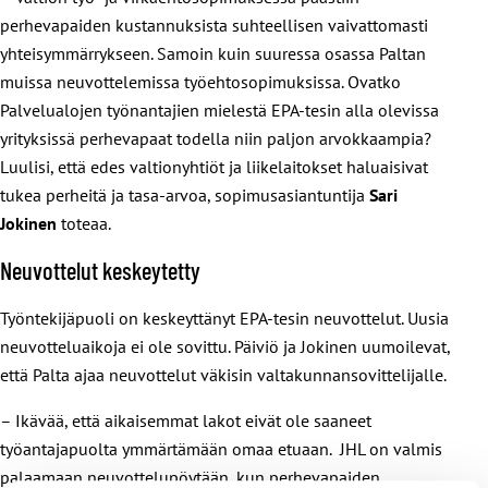
perhevapaiden kustannuksista suhteellisen vaivattomasti
yhteisymmärrykseen. Samoin kuin
suuressa osassa
Paltan
muissa neuvottelemissa työehtosopimuksissa. Ovatko
Palvelualojen työnantajien mielestä EPA-tesin alla olevissa
yrityksissä perhevapaat todella niin paljon arvokkaampia?
Luulisi, että edes valtionyhtiöt ja liikelaitokset haluaisivat
tukea perheitä ja tasa-arvoa, sopimusasiantuntija
Sari
Jokinen
toteaa.
Neuvottelut keskeytetty
Työntekijäpuoli on keskeyttänyt EPA-tesin neuvottelut. Uusia
neuvotteluaikoja ei ole sovittu. Päiviö ja Jokinen uumoilevat,
että Palta ajaa neuvottelut väkisin valtakunnansovittelijalle.
– Ikävää, että aikaisemmat lakot eivät ole saaneet
työantajapuolta ymmärtämään omaa etuaan. JHL on valmis
palaamaan neuvottelupöytään, kun perhevapaiden