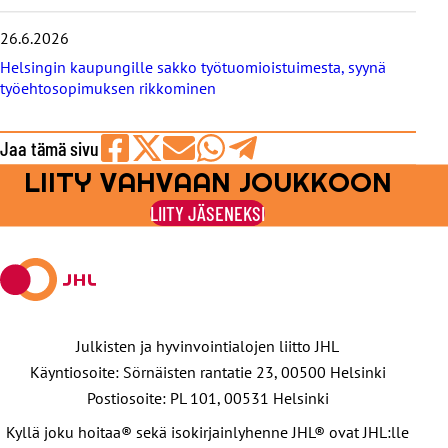
26.6.2026
Helsingin kaupungille sakko työtuomioistuimesta, syynä
työehtosopimuksen rikkominen
Jaa tämä sivu
LIITY VAHVAAN JOUKKOON
Jaa
Jaa
Jaa
Jaa
Jaa
Facebookissa
viestipalvelu
sähköpostilla
WhatsAppilla
Telegramilla
LIITY JÄSENEKSI
X:ssä
Julkisten ja hyvinvointialojen liitto JHL
Käyntiosoite: Sörnäisten rantatie 23, 00500 Helsinki
Postiosoite: PL 101, 00531 Helsinki
Kyllä joku hoitaa® sekä isokirjainlyhenne JHL® ovat JHL:lle