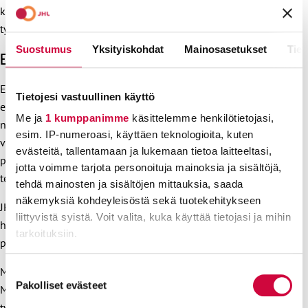
kompensaatiot ovat samaa tasoa kuin muissa
työehtosopimuksissa, Päiviö ja Jokinen toteavat.
Suostumus
Yksityiskohdat
Mainosasetukset
Tiet
EPA-jumi vaarantaa yrityskohtaiset neuvottelut
EPAn pattitilanne vaarantaa yrityskohtaisten neuvottelujen
Tietojesi vastuullinen käyttö
etenemisen ja jo saavutetut neuvottelutulokset. Finaviassa
Me ja
1 kumppanimme
käsittelemme henkilötietojasi,
neuvottelutulos on saavutettu jo aiemmin, mutta sitä ei ole
esim. IP-numeroasi, käyttäen teknologioita, kuten
voitu viedä hallintojen käsittelyyn. Syynä on se, että
evästeitä, tallentamaan ja lukemaan tietoa laitteeltasi,
perhevapaiden palkallisuus määräytyy Finavian tesissä EPA-
jotta voimme tarjota personoituja mainoksia ja sisältöjä,
tesin mukaan.
tehdä mainosten ja sisältöjen mittauksia, saada
näkemyksiä kohdeyleisöstä sekä tuotekehitykseen
JHL:ssä harkitaan vakavasti Finavian neuvottelutuloksen
liittyvistä syistä. Voit valita, kuka käyttää tietojasi ja mihin
hylkäämistä sekä järjestöllisten toimien aloittamista, jotta
tarkoituksiin.
perhevapaista saavutetaan reilu sopu koko EPA-sektorilla.
Lue lisää siitä, miten henkilötietojasi käsitellään ja miten
Muissa taloissa neuvotteluja ei ole vielä aloitettu
Suostumuksen
voit määrittää asetuksesi
tiedot-osiossa
. Voit muuttaa
Pakolliset evästeet
valinta
Metsähallitusta lukuun ottamatta. Paltan erityisalojen
suostumustasi tai peruuttaa sen milloin vain
työehtosopimusta sovelletaan Finaviassa,