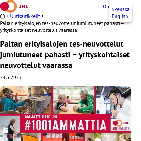
Siirry
OmaJHL
FI
Svenska
sisältöön
Uutisartikkelit
English
Paltan erityisalojen tes-neuvottelut jumiutuneet pahasti –
yrityskohtaiset neuvottelut vaarassa
Paltan erityisalojen tes-neuvottelut
jumiutuneet pahasti – yrityskohtaiset
neuvottelut vaarassa
24.3.2023