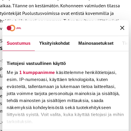
aikaa. Tilanne on kestämätön. Kohonneen valmiuden tilassa
työntekijät Puolustusvoimissa ovat entistä kovemmilla ja
heidän työkykynsä on vaarassa. Tukea tarvitaan välittömästi,
vaatii Upseeriliiton puheenjohtaja
Ville Viita
.
Samalla linjalla on Aliupseeriliiton puheenjohtaja
Jyrki
Suostumus
Yksityiskohdat
Mainosasetukset
Tiet
Surkka
.
-Sotilaallisen harjoituksen ja meripalvelun rasituksista on
Tietojesi vastuullinen käyttö
palauduttava. Työaikamääräyksiä on voitava kehittää
Me ja
1 kumppanimme
käsittelemme henkilötietojasi,
lähemmäs 2020-luvun työelämää.
esim. IP-numeroasi, käyttäen teknologioita, kuten
evästeitä, tallentamaan ja lukemaan tietoa laitteeltasi,
Koska keskustelut puolustushallinnon virkakunnan kanssa
jotta voimme tarjota personoituja mainoksia ja sisältöjä,
eivät ole johtaneet tuloksiin, henkilöstöjärjestöt
tehdä mainosten ja sisältöjen mittauksia, saada
suunnittelevat kartoittavansa yhdessä jäsenistönsä
näkemyksiä kohdeyleisöstä sekä tuotekehitykseen
mielipidettä toimista, joilla asiaa ryhdytään edistämään.
liittyvistä syistä. Voit valita, kuka käyttää tietojasi ja mihin
tarkoituksiin.
-Vastuullisten poliittisten päättäjien on nyt korkea aika ottaa
aloite asiassa ja tarttua yhteistyön käteen, jonka