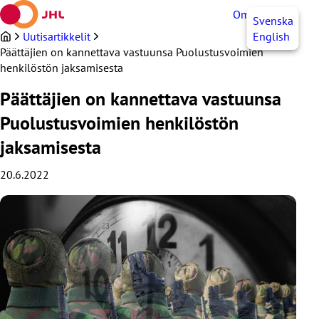
Siirry
OmaJHL
FI
Svenska
sisältöön
Uutisartikkelit
English
Päättäjien on kannettava vastuunsa Puolustusvoimien
henkilöstön jaksamisesta
Päättäjien on kannettava vastuunsa
Puolustusvoimien henkilöstön
jaksamisesta
20.6.2022