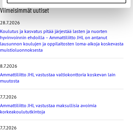
O
Viimeisimmät uutiset
h
i
28.7.2026
t
Koulutus ja kasvatus pitää järjestää lasten ja nuorten
a
hyvinvoinnin ehdoilla – Ammattiliitto JHL on antanut
v
lausunnon koulujen ja oppilaitosten loma-aikoja koskevasta
i
muistioluonnoksesta
i
m
e
8.7.2026
i
s
Ammattiliitto JHL vastustaa valtiokonttoria koskevan lain
i
muutosta
m
m
7.7.2026
ä
t
Ammattiliitto JHL vastustaa maksullisia avoimia
u
korkeakoulututkintoja
u
t
i
7.7.2026