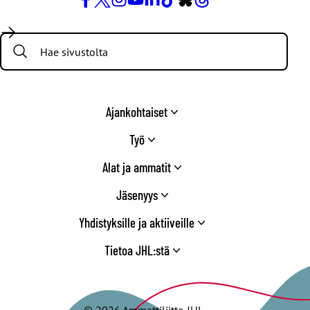
Facebook
X
Instagram
YouTube
LinkedIn
TikTok
Bluesky
Threads
/
Search:
Twitter
Ajankohtaiset
Työ
Alat ja ammatit
Jäsenyys
Yhdistyksille ja aktiiveille
Tietoa JHL:stä