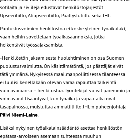
sotilaita ja siviilejä edustavat henkilöstöjärjestöt
Upseeriliitto, Aliupseeriliitto, Päällystöliitto sekä JHL.
Puolustusvoimien henkilöstöä ei koske yleinen työaikalaki,
vaan heihin sovelletaan työaikasäännöksiä, jotka
heikentävät työssäjaksamista.
-Henkilöstön jaksamisesta huolehtiminen on osa Suomen
puolustusvalmiutta. On käsittämätöntä, jos päättäjät eivät
tätä ymmärrä. Nykyisessä maailmanpoliittisessa tilanteessa
ei luulisi kenelläkään olevan varaa rapauttaa tärkeintä
voimavaraansa – henkilöstöä. Työntekijät voivat paremmin ja
voimavarat lisääntyvät, kun työaika ja vapaa-aika ovat
tasapainossa, muistuttaa ammattiliitto JHL:n puheenjohtaja
Päivi Niemi-Laine
.
Lisäksi nykyinen työaikalainsäädäntö asettaa henkilöstön
epätasa-arvoiseen asemaan suhteessa muuhun