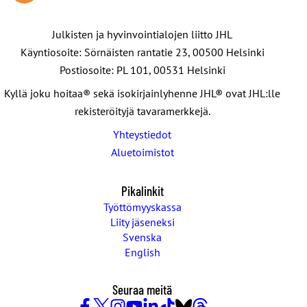
Julkisten ja hyvinvointialojen liitto JHL
Käyntiosoite: Sörnäisten rantatie 23, 00500 Helsinki
Postiosoite: PL 101, 00531 Helsinki
Kyllä joku hoitaa® sekä isokirjainlyhenne JHL® ovat JHL:lle
rekisteröityjä tavaramerkkejä.
Yhteystiedot
Aluetoimistot
Pikalinkit
Työttömyyskassa
Liity jäseneksi
Svenska
English
Seuraa meitä