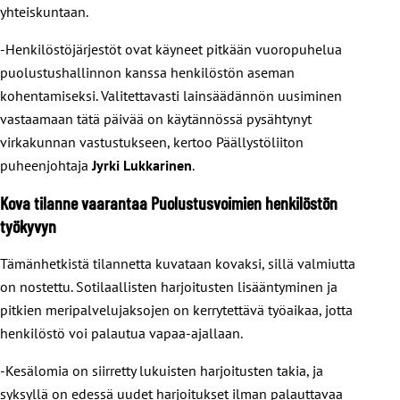
yhteiskuntaan.
-Henkilöstöjärjestöt ovat käyneet pitkään vuoropuhelua
puolustushallinnon kanssa henkilöstön aseman
kohentamiseksi. Valitettavasti lainsäädännön uusiminen
vastaamaan tätä päivää on käytännössä pysähtynyt
virkakunnan vastustukseen, kertoo Päällystöliiton
puheenjohtaja
Jyrki Lukkarinen
.
Kova tilanne vaarantaa Puolustusvoimien henkilöstön
työkyvyn
Tämänhetkistä tilannetta kuvataan kovaksi, sillä valmiutta
on nostettu. Sotilaallisten harjoitusten lisääntyminen ja
pitkien meripalvelujaksojen on kerrytettävä työaikaa, jotta
henkilöstö voi palautua vapaa-ajallaan.
-Kesälomia on siirretty lukuisten harjoitusten takia, ja
syksyllä on edessä uudet harjoitukset ilman palauttavaa