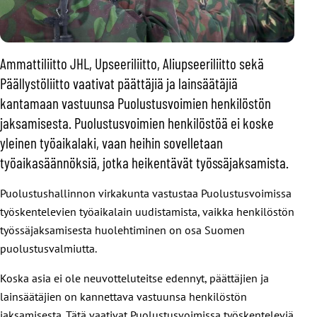
Ammattiliitto JHL, Upseeriliitto, Aliupseeriliitto sekä
Päällystöliitto vaativat päättäjiä ja lainsäätäjiä
kantamaan vastuunsa Puolustusvoimien henkilöstön
jaksamisesta. Puolustusvoimien henkilöstöä ei koske
yleinen työaikalaki, vaan heihin sovelletaan
työaikasäännöksiä, jotka heikentävät työssäjaksamista.
Puolustushallinnon virkakunta vastustaa Puolustusvoimissa
työskentelevien työaikalain uudistamista, vaikka henkilöstön
työssäjaksamisesta huolehtiminen on osa Suomen
puolustusvalmiutta.
Koska asia ei ole neuvotteluteitse edennyt, päättäjien ja
lainsäätäjien on kannettava vastuunsa henkilöstön
jaksamisesta. Tätä vaativat Puolustusvoimissa työskenteleviä