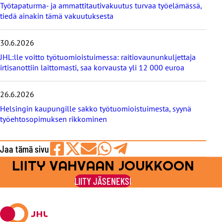
s
Työtapaturma- ja ammattitautivakuutus turvaa työelämässä,
e
tiedä ainakin tämä vakuutuksesta
t
30.6.2026
JHL:lle voitto työtuomioistuimessa: raitiovaununkuljettaja
irtisanottiin laittomasti, saa korvausta yli 12 000 euroa
26.6.2026
Helsingin kaupungille sakko työtuomioistuimesta, syynä
työehtosopimuksen rikkominen
Jaa tämä sivu
LIITY VAHVAAN JOUKKOON
Jaa
Jaa
Jaa
Jaa
Jaa
Facebookissa
viestipalvelu
sähköpostilla
WhatsAppilla
Telegramilla
LIITY JÄSENEKSI
X:ssä