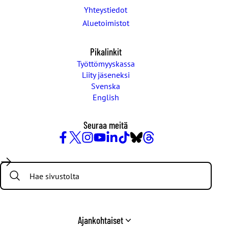
Yhteystiedot
Aluetoimistot
Pikalinkit
Työttömyyskassa
Liity jäseneksi
Svenska
English
Seuraa meitä
Facebook
X
Instagram
YouTube
LinkedIn
TikTok
Bluesky
Threads
/
Search:
Twitter
Ajankohtaiset