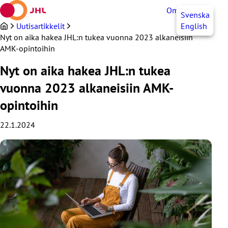
Siirry
OmaJHL
FI
Svenska
sisältöön
Uutisartikkelit
English
Nyt on aika hakea JHL:n tukea vuonna 2023 alkaneisiin
AMK-opintoihin
Nyt on aika hakea JHL:n tukea
vuonna 2023 alkaneisiin AMK-
opintoihin
22.1.2024