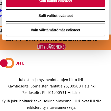
Salli kaikki evästeet
26.6.2026
Helsingin kaupungille sakko työtuomioistuimesta, syynä
työehtosopimuksen rikkominen
Salli valitut evästeet
Jaa tämä sivu
Vain välttämättömät evästeet
LIITY VAHVAAN JOUKKOON
Jaa
Jaa
Jaa
Jaa
Jaa
Facebookissa
viestipalvelu
sähköpostilla
WhatsAppilla
Telegramilla
LIITY JÄSENEKSI
X:ssä
Julkisten ja hyvinvointialojen liitto JHL
Käyntiosoite: Sörnäisten rantatie 23, 00500 Helsinki
Postiosoite: PL 101, 00531 Helsinki
Kyllä joku hoitaa® sekä isokirjainlyhenne JHL® ovat JHL:lle
rekisteröityjä tavaramerkkejä.