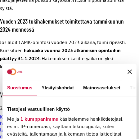
syistä.
Vuoden 2023 tukihakemukset toimitettava tammikuuhun
2024 mennessä
Jos aloitit AMK-opintosi vuoden 2023 aikana, toimi ripeästi.
Kurssituen
hakuaika vuonna 2023 alkaneisiin opintoihin
päättyy 31.1.2024
. Hakemuksen käsittelyaika on yksi
kuukausi.
Suostumus
Yksityiskohdat
Mainosasetukset
Tiet
O
Viimeisimmät uutiset
h
i
28.7.2026
Tietojesi vastuullinen käyttö
t
Koulutus ja kasvatus pitää järjestää lasten ja nuorten
a
Me ja
1 kumppanimme
käsittelemme henkilötietojasi,
hyvinvoinnin ehdoilla – Ammattiliitto JHL on antanut
v
esim. IP-numeroasi, käyttäen teknologioita, kuten
lausunnon koulujen ja oppilaitosten loma-aikoja koskevasta
i
evästeitä, tallentamaan ja lukemaan tietoa laitteeltasi,
muistioluonnoksesta
i