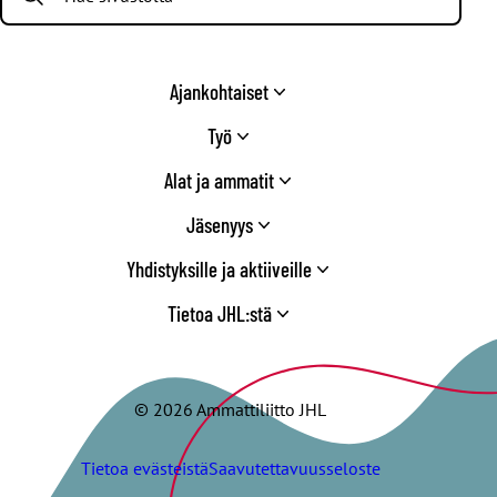
Ajankohtaiset
Työ
Alat ja ammatit
Jäsenyys
Yhdistyksille ja aktiiveille
Tietoa JHL:stä
© 2026 Ammattiliitto JHL
Tietoa evästeistä
Saavutettavuusseloste