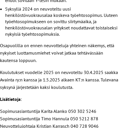
ehdot sovitaan Y-tesin mukaan.
Syksyllä 2024 on neuvoteltu uusi
henkilöstövuokrausalaa koskeva työehtosopimus. Uuteen
työehtosopimukseen on sovittu siirtymäaika, ja
henkilöstövuokrausalan yritykset noudattavat toistaiseksi
nykyisiä työehtosopimuksia.
Osapuolilla on ennen neuvotteluja yhteinen näkemys, että
nykyiset luottamusmiehet voivat jatkaa tehtävässään
kautensa loppuun.
Koulutukset vuodelle 2025 on neuvoteltu 30.4.2025 saakka
Avainta ry:n kanssa ja 1.5.2025 alkaen KT:n kanssa. Tulevana
syksynä järjestetään kaksi koulutusta.
Lisätietoja
:
Sopimusasiantuntija Karita Alanko 050 302 5246
Sopimusasiantuntija Timo Hannula 050 5212 878
Neuvottelujohtaja Kristian Karrasch 040 728 9046