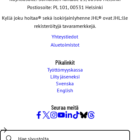
Postiosoite: PL 101, 00531 Helsinki
Kyllä joku hoitaa® sekä isokirjainlyhenne JHL® ovat JHL:lle
rekisteröityjä tavaramerkkejä.
Yhteystiedot
Aluetoimistot
Pikalinkit
Työttömyyskassa
Liity jäseneksi
Svenska
English
Seuraa meitä
Facebook
X
Instagram
YouTube
LinkedIn
TikTok
Bluesky
Threads
/
Search:
Twitter