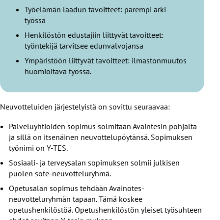
Työelämän laadun tavoitteet: parempi arki
työssä
Henkilöstön edustajiin liittyvät tavoitteet:
työntekijä tarvitsee edunvalvojansa
Ympäristöön liittyvät tavoitteet: ilmastonmuutos
huomioitava työssä.
Neuvotteluiden järjestelyistä on sovittu seuraavaa:
Palveluyhtiöiden sopimus solmitaan Avaintesin pohjalta
ja sillä on itsenäinen neuvottelupöytänsä. Sopimuksen
työnimi on Y-TES.
Sosiaali- ja terveysalan sopimuksen solmii julkisen
puolen sote-neuvotteluryhmä.
Opetusalan sopimus tehdään Avainotes-
neuvotteluryhmän tapaan. Tämä koskee
opetushenkilöstöä. Opetushenkilöstön yleiset työsuhteen