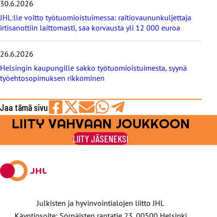
30.6.2026
JHL:lle voitto työtuomioistuimessa: raitiovaununkuljettaja
irtisanottiin laittomasti, saa korvausta yli 12 000 euroa
26.6.2026
Helsingin kaupungille sakko työtuomioistuimesta, syynä
työehtosopimuksen rikkominen
Jaa tämä sivu
LIITY VAHVAAN JOUKKOON
Jaa
Jaa
Jaa
Jaa
Jaa
Facebookissa
viestipalvelu
sähköpostilla
WhatsAppilla
Telegramilla
LIITY JÄSENEKSI
X:ssä
Julkisten ja hyvinvointialojen liitto JHL
Käyntiosoite: Sörnäisten rantatie 23, 00500 Helsinki