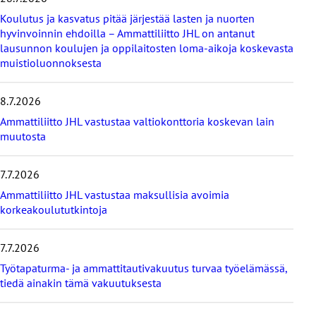
t
Koulutus ja kasvatus pitää järjestää lasten ja nuorten
a
hyvinvoinnin ehdoilla – Ammattiliitto JHL on antanut
v
lausunnon koulujen ja oppilaitosten loma-aikoja koskevasta
i
muistioluonnoksesta
i
m
e
8.7.2026
i
s
Ammattiliitto JHL vastustaa valtiokonttoria koskevan lain
i
muutosta
m
m
7.7.2026
ä
t
Ammattiliitto JHL vastustaa maksullisia avoimia
u
korkeakoulututkintoja
u
t
i
7.7.2026
s
Työtapaturma- ja ammattitautivakuutus turvaa työelämässä,
e
tiedä ainakin tämä vakuutuksesta
t