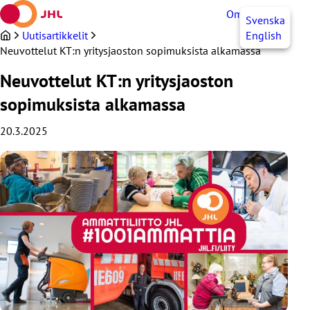
Siirry
OmaJHL
FI
Svenska
sisältöön
Uutisartikkelit
English
Neuvottelut KT:n yritysjaoston sopimuksista alkamassa
Neuvottelut KT:n yritysjaoston
sopimuksista alkamassa
20.3.2025