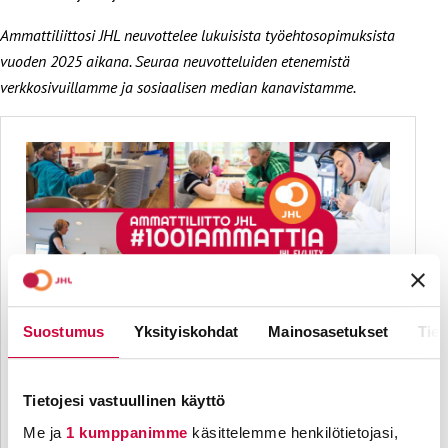
Ammattiliittosi JHL neuvottelee lukuisista työehtosopimuksista
vuoden 2025 aikana. Seuraa neuvotteluiden etenemistä
verkkosivuillamme ja sosiaalisen median kanavistamme.
Suostumus
Yksityiskohdat
Mainosasetukset
Tiet
Tietojesi vastuullinen käyttö
Me ja
1 kumppanimme
käsittelemme henkilötietojasi,