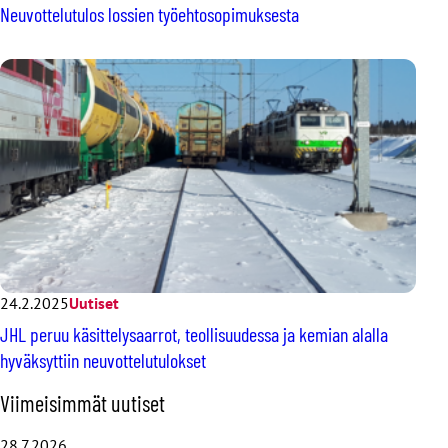
Neuvottelutulos lossien työehtosopimuksesta
24.2.2025
Uutiset
JHL peruu käsittelysaarrot, teollisuudessa ja kemian alalla
hyväksyttiin neuvottelutulokset
O
Viimeisimmät uutiset
h
i
28.7.2026