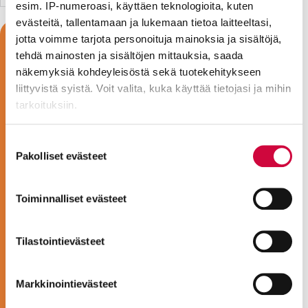
esim. IP-numeroasi, käyttäen teknologioita, kuten
evästeitä, tallentamaan ja lukemaan tietoa laitteeltasi,
jotta voimme tarjota personoituja mainoksia ja sisältöjä,
tehdä mainosten ja sisältöjen mittauksia, saada
näkemyksiä kohdeyleisöstä sekä tuotekehitykseen
liittyvistä syistä. Voit valita, kuka käyttää tietojasi ja mihin
tarkoituksiin.
Lue lisää siitä, miten henkilötietojasi käsitellään ja miten
Suostumuksen
voit määrittää asetuksesi
tiedot-osiossa
. Voit muuttaa
Pakolliset evästeet
valinta
suostumustasi tai peruuttaa sen milloin vain
evästeilmoituksessa.
Toiminnalliset evästeet
Evästeistä osa on välttämättömiä, osa sivuston toimintaa
parantavia, ja osaa käytetään tilastointi- tai
Tilastointievästeet
markkinointitarkoituksiin.
Markkinointievästeet