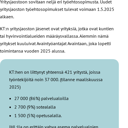
Yritysjaostoon sovitaan neljä eri työehtosopimusta. Uudet
yritysjaoston työehtosopimukset tulevat voimaan 1.5.2025
alkaen.
KT:n yritysjaoston jäsenet ovat yrityksiä, jotka ovat kuntien
tai hyvinvointialueiden määräysvallassa. Aiemmin nämä
yritykset kuuluivat Avaintyöantajat Avaintaan, joka lopetti
toimintansa vuoden 2025 alussa.
KT:hen on liittynyt yhteensä 421 yritystä, joissa
työntekijöitä noin 37 000. (tilanne maaliskuussa
2025)
27 000 (86%) palvelualoilla
2 700 (9%) sotealalla
1 500 (5%) opetusalalla.
JHL:lla on erittäin vahva asema palvelualojen