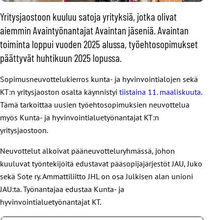
Yritysjaostoon kuuluu satoja yrityksiä, jotka olivat
aiemmin Avaintyönantajat Avaintan jäseniä. Avaintan
toiminta loppui vuoden 2025 alussa, työehtosopimukset
päättyvät huhtikuun 2025 lopussa.
Sopimusneuvottelukierros kunta- ja hyvinvointialojen sekä
KT:n yritysjaoston osalta käynnistyi
tiistaina 11. maaliskuuta.
Tämä tarkoittaa uusien työehtosopimuksien neuvottelua
myös Kunta- ja hyvinvointialuetyönantajat KT:n
yritysjaostoon.
Neuvottelut alkoivat pääneuvotteluryhmässä, johon
kuuluvat työntekijöitä edustavat pääsopijajärjestöt JAU, Juko
sekä Sote ry. Ammattiliitto JHL on osa Julkisen alan unioni
JAU:ta. Työnantajaa edustaa Kunta- ja
hyvinvointialuetyönantajat KT.