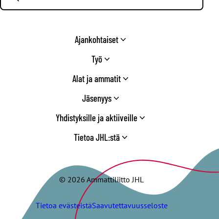
Ajankohtaiset
Työ
Alat ja ammatit
Jäsenyys
Yhdistyksille ja aktiiveille
Tietoa JHL:stä
© 2026 Ammattiliitto JHL
Tietoa evästeistä
Saavutettavuusseloste