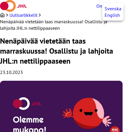
Siirry
OmaJHL
FI
Svenska
sisältöön
Uutisartikkelit
English
Nenäpäivää vietetään taas marraskuussa! Osallistu ja
lahjoita JHL:n nettilippaaseen
Nenäpäivää vietetään taas
marraskuussa! Osallistu ja lahjoita
JHL:n nettilippaaseen
23.10.2023