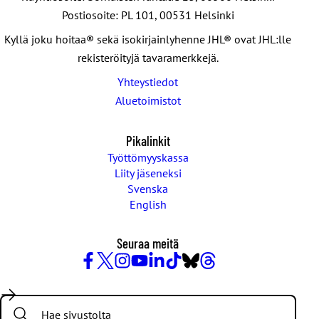
Postiosoite: PL 101, 00531 Helsinki
Kyllä joku hoitaa® sekä isokirjainlyhenne JHL® ovat JHL:lle
rekisteröityjä tavaramerkkejä.
Yhteystiedot
Aluetoimistot
Pikalinkit
Työttömyyskassa
Liity jäseneksi
Svenska
English
Seuraa meitä
Facebook
X
Instagram
YouTube
LinkedIn
TikTok
Bluesky
Threads
/
Search:
Twitter