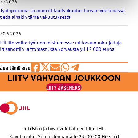
7.7.2026
Työtapaturma- ja ammattitautivakuutus turvaa työelämässä,
tiedä ainakin tämä vakuutuksesta
30.6.2026
JHL:lle voitto työtuomioistuimessa: raitiovaununkuljettaja
irtisanottiin laittomasti, saa korvausta yli 12 000 euroa
Jaa tämä sivu
LIITY VAHVAAN JOUKKOON
Jaa
Jaa
Jaa
Jaa
Jaa
Facebookissa
viestipalvelu
sähköpostilla
WhatsAppilla
Telegramilla
LIITY JÄSENEKSI
X:ssä
Julkisten ja hyvinvointialojen liitto JHL
Käyntiosoite: Sörnäisten rantatie 23, 00500 Helsinki