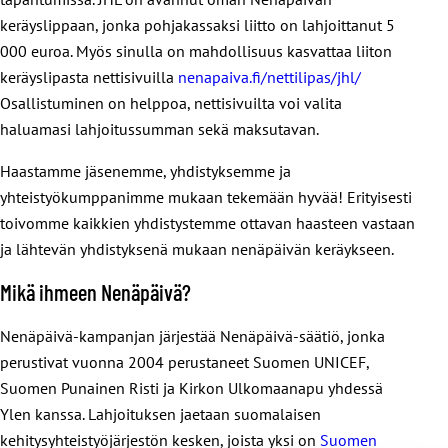
keräyslippaan, jonka pohjakassaksi liitto on lahjoittanut 5
000 euroa. Myös sinulla on mahdollisuus kasvattaa liiton
keräyslipasta nettisivuilla
nenapaiva.fi/nettilipas/jhl/
Osallistuminen on helppoa, nettisivuilta voi valita
haluamasi lahjoitussumman sekä maksutavan.
Haastamme jäsenemme, yhdistyksemme ja
yhteistyökumppanimme mukaan tekemään hyvää! Erityisesti
toivomme kaikkien yhdistystemme ottavan haasteen vastaan
ja lähtevän yhdistyksenä mukaan nenäpäivän keräykseen.
Mikä ihmeen Nenäpäivä?
Nenäpäivä-kampanjan järjestää Nenäpäivä-säätiö, jonka
perustivat vuonna 2004 perustaneet Suomen UNICEF,
Suomen Punainen Risti ja Kirkon Ulkomaanapu yhdessä
Ylen kanssa. Lahjoituksen jaetaan suomalaisen
kehitysyhteistyöjärjestön kesken, joista yksi on
Suomen