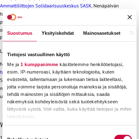
Ammattiliittojen Solidaarisuuskeskus SASK
. Nenäpäivän
tuella SASK edistää perheiden ja lasten hyvinvointia
parantamalla kotiapulaisten työ- ja elinolosuhteita sekä
oikeuksia Mosambikissa, Indonesiassa, Kolumbiassa ja
Suostumus
Yksityiskohdat
Mainosasetukset
Tiet
Filippiineillä.
Lue,
miksi on erityisen tärkeää auttaa tänä vuonna
.
Tietojesi vastuullinen käyttö
Nenäpäivä-kampanja huipentuu suosittuun
Me ja
1 kumppanimme
käsittelemme henkilötietojasi,
hyväntekeväisyyslähetykseen Yle TV1:llä kello 19.00 alkaen
.
esim. IP-numeroasi, käyttäen teknologioita, kuten
evästeitä, tallentamaan ja lukemaan tietoa laitteeltasi,
Suoran Nenäpäivä-lähetyksen juontavat tänä vuonna
jotta voimme tarjota personoituja mainoksia ja sisältöjä,
mediapersoona
Constantinos ”Gogi” Mavromichalis
ja
tehdä mainosten ja sisältöjen mittauksia, saada
uutisankkuri
Piia Pasanen
.
näkemyksiä kohdeyleisöstä sekä tuotekehitykseen
liittyvistä syistä. Voit valita, kuka käyttää tietojasi ja mihin
tarkoituksiin.
O
Viimeisimmät uutiset
h
Lue lisää siitä, miten henkilötietojasi käsitellään ja miten
Suostumuksen
i
10.8.2026
voit määrittää asetuksesi
tiedot-osiossa
. Voit muuttaa