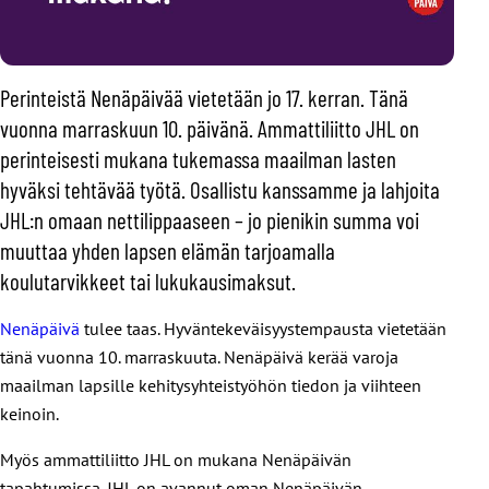
Perinteistä Nenäpäivää vietetään jo 17. kerran. Tänä
vuonna marraskuun 10. päivänä. Ammattiliitto JHL on
perinteisesti mukana tukemassa maailman lasten
hyväksi tehtävää työtä. Osallistu kanssamme ja lahjoita
JHL:n omaan nettilippaaseen – jo pienikin summa voi
muuttaa yhden lapsen elämän tarjoamalla
koulutarvikkeet tai lukukausimaksut.
Nenäpäivä
tulee taas. Hyväntekeväisyystempausta vietetään
tänä vuonna 10. marraskuuta. Nenäpäivä kerää varoja
maailman lapsille kehitysyhteistyöhön tiedon ja viihteen
keinoin.
Myös ammattiliitto JHL on mukana Nenäpäivän
tapahtumissa. JHL on avannut oman Nenäpäivän