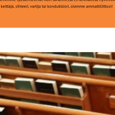
 keittäjä, sihteeri, vartija tai konduktööri, olemme ammattiliittosi!