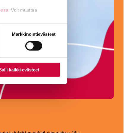
ossa
. Voit muuttaa
nti- tai
Markkinointievästeet
Salli kaikki evästeet
 ja julkisten palvelujen parissa. Olit