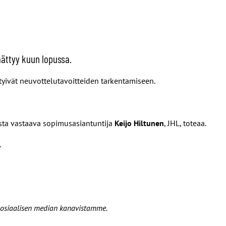
äättyy kuun lopussa.
ttyivät neuvottelutavoitteiden tarkentamiseen.
esta vastaava sopimusasiantuntija
Keijo Hiltunen
, JHL, toteaa.
.
 sosiaalisen median kanavistamme.