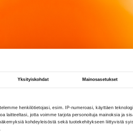
Yksityiskohdat
Mainosasetukset
telemme henkilötietojasi, esim. IP-numeroasi, käyttäen teknologio
a laitteeltasi, jotta voimme tarjota personoituja mainoksia ja sis
näkemyksiä kohdeyleisöstä sekä tuotekehitykseen liittyvistä syist
.