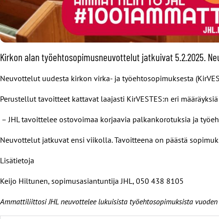
Kirkon alan työehtosopimusneuvottelut jatkuivat 5.2.2025. Neu
Neuvottelut uudesta kirkon virka- ja työehtosopimuksesta (KirVEST
Perustellut tavoitteet kattavat laajasti KirVESTES:n eri määräyksi
– JHL tavoittelee ostovoimaa korjaavia palkankorotuksia ja työe
Neuvottelut jatkuvat ensi viikolla. Tavoitteena on päästä sopim
Lisätietoja
Keijo Hiltunen, sopimusasiantuntija JHL, 050 438 8105
Ammattiliittosi JHL neuvottelee lukuisista työehtosopimuksista vuode