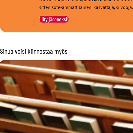
sitten sote-ammattilainen, kasvattaja, siivooja,
Liity jäseneksi!
Sinua voisi kiinnostaa myös