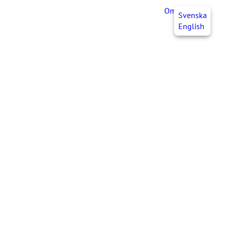
OmaJHL
FI
Svenska
English