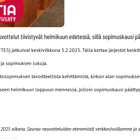
vottelut tiivistyvät helmikuun edetessä, sillä sopimuskausi p
ES) jatkuivat keskiviikkona 5.2.2025. Tällä kertaa järjestöt keski
ä ja sopimuksen lukuja.
htosopimuksen tavoitteellista kehittämistä, kirkon alan sopimuks
ukseen helmikuun loppuun mennessä, jolloin sopimuskausi päättyy
n 2025 aikana. Seuraa neuvotteluiden etenemistä verkkosivuillamme ja