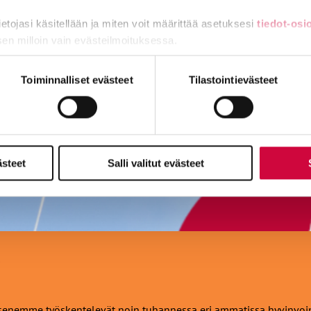
tietojasi käsitellään ja miten voit määrittää asetuksesi
tiedot-osi
sen milloin vain evästeilmoituksessa.
miä, osa sivuston toimintaa parantavia, ja osaa käytetään tilastoi
Toiminnalliset evästeet
Tilastointievästeet
ästeet
Salli valitut evästeet
!
enemme työskentelevät noin tuhannessa eri ammatissa hyvinvoinnin