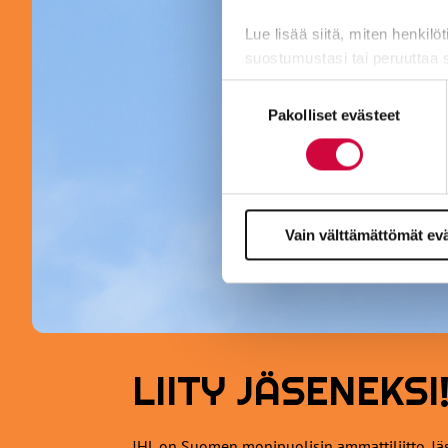
Lue lisää siitä, miten henkilö
suostumustasi tai peruuttaa 
Suostumuksen
Evästeistä osa on välttämättö
Pakolliset evästeet
valinta
markkinointitarkoituksiin.
Vain välttämättömät ev
LIITY JÄSENEKSI
JHL on Suomen monipuolisin ammattiliitto. Jäs