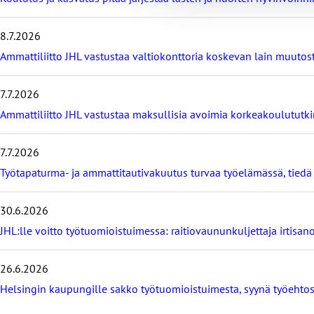
v
i
8.7.2026
i
m
Ammattiliitto JHL vastustaa valtiokonttoria koskevan lain muutos
e
i
7.7.2026
s
i
Ammattiliitto JHL vastustaa maksullisia avoimia korkeakoulututki
m
m
7.7.2026
ä
t
Työtapaturma- ja ammattitautivakuutus turvaa työelämässä, tied
u
u
t
30.6.2026
i
JHL:lle voitto työtuomioistuimessa: raitiovaununkuljettaja irtisano
s
e
t
26.6.2026
Helsingin kaupungille sakko työtuomioistuimesta, syynä työeht