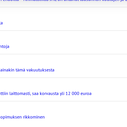
ta
ntoja
ä ainakin tämä vakuutuksesta
ttiin laittomasti, saa korvausta yli 12 000 euroa
osopimuksen rikkominen