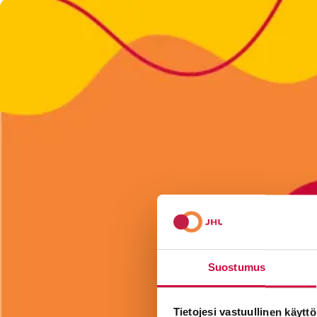
Suostumus
Tietojesi vastuullinen käyttö