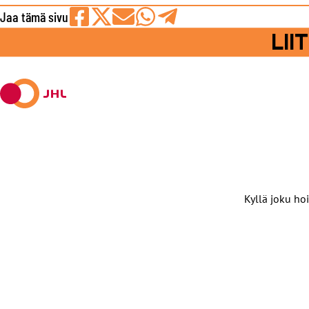
Jaa tämä sivu
Jaa
Jaa
Jaa
Jaa
Jaa
LI
Facebookissa
viestipalvelu
sähköpostilla
WhatsAppilla
Telegramilla
X:ssä
Kyllä joku hoi