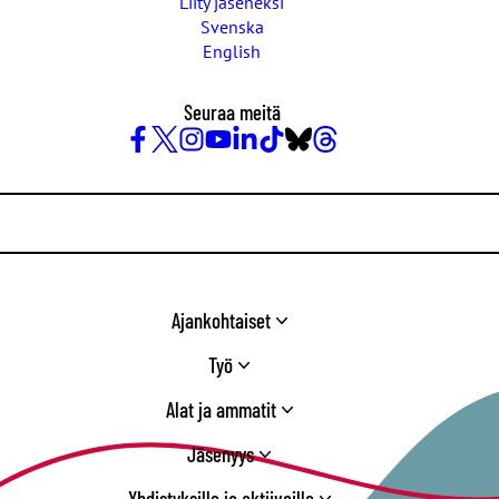
Liity jäseneksi
Svenska
English
Seuraa meitä
Facebook
X
Instagram
YouTube
LinkedIn
TikTok
Bluesky
Threads
/
Twitter
Ajankohtaiset
Työ
Alat ja ammatit
Jäsenyys
Yhdistyksille ja aktiiveille