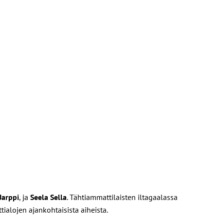
Jarppi
, ja
Seela Sella
. Tähtiammattilaisten iltagaalassa
ialojen ajankohtaisista aiheista.