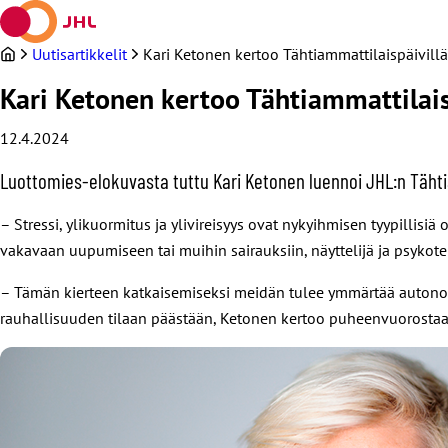
Siirry
sisältöön
Uutisartikkelit
Kari Ketonen kertoo Tähtiammattilaispäivillä,
Kari Ketonen kertoo Tähtiammattilaisp
12.4.2024
Luottomies-elokuvasta tuttu Kari Ketonen luennoi JHL:n Tähtia
– Stressi, ylikuormitus ja ylivireisyys ovat nykyihmisen tyypillisi
vakavaan uupumiseen tai muihin sairauksiin, näyttelijä ja psykot
– Tämän kierteen katkaisemiseksi meidän tulee ymmärtää autono
rauhallisuuden tilaan päästään, Ketonen kertoo puheenvuorostaan ”