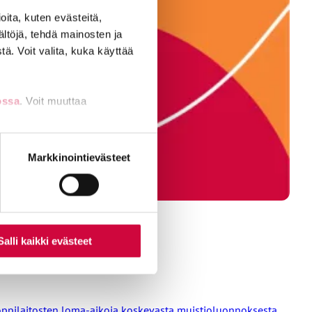
ita, kuten evästeitä,
ältöjä, tehdä mainosten ja
ä. Voit valita, kuka käyttää
ossa
. Voit muuttaa
nti- tai
Markkinointievästeet
Salli kaikki evästeet
a oppilaitosten loma-aikoja koskevasta muistioluonnoksesta