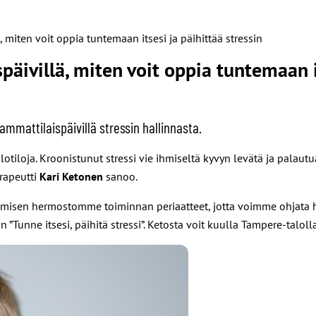
 miten voit oppia tuntemaan itsesi ja päihittää stressin
äivillä, miten voit oppia tuntemaan it
mmattilaispäivillä stressin hallinnasta.
ä olotiloja. Kroonistunut stressi vie ihmiseltä kyvyn levätä ja pal
erapeutti
Kari Ketonen
sanoo.
misen hermostomme toiminnan periaatteet, jotta voimme ohjata 
Tunne itsesi, päihitä stressi”. Ketosta voit kuulla Tampere-talol