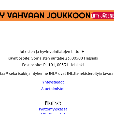
ITY VAHVAAN JOUKKOON
LIITY JÄSEN
Julkisten ja hyvinvointialojen liitto JHL
Käyntiosoite: Sörnäisten rantatie 23, 00500 Helsinki
Postiosoite: PL 101, 00531 Helsinki
taa® sekä isokirjainlyhenne JHL® ovat JHL:lle rekisteröityjä tavar
Yhteystiedot
Aluetoimistot
Pikalinkit
Työttömyyskassa