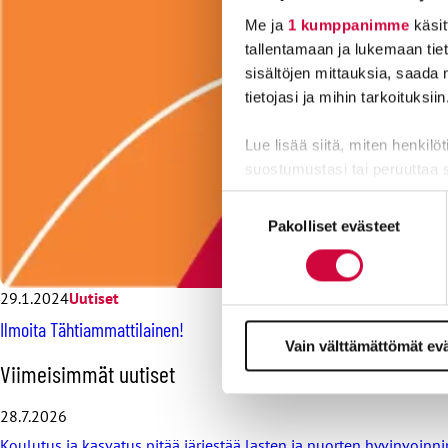
Me ja
1 kumppanimme
käsit
tallentamaan ja lukemaan tieto
sisältöjen mittauksia, saada 
tietojasi ja mihin tarkoituksiin
Lue lisää siitä, miten henkilö
suostumustasi tai peruuttaa 
Suostumuksen
Evästeistä osa on välttämättö
Pakolliset evästeet
valinta
markkinointitarkoituksiin.
29.1.2024
Uutiset
Ilmoita Tähtiammattilainen!
Vain välttämättömät ev
O
Viimeisimmät uutiset
h
i
28.7.2026
t
Koulutus ja kasvatus pitää järjestää lasten ja nuorten hyvinvoin
a