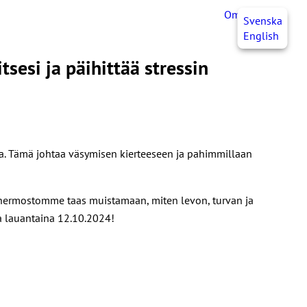
OmaJHL
FI
Svenska
English
sesi ja päihittää stressin
autua. Tämä johtaa väsymisen kierteeseen ja pahimmillaan
hermostomme taas muistamaan, miten levon, turvan ja
la lauantaina 12.10.2024!