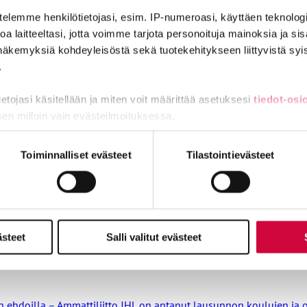
telemme henkilötietojasi, esim. IP-numeroasi, käyttäen teknologio
a laitteeltasi, jotta voimme tarjota personoituja mainoksia ja sis
näkemyksiä kohdeyleisöstä sekä tuotekehitykseen liittyvistä syist
.
tietojasi käsitellään ja miten voit määrittää asetuksesi
tiedot-osi
sen milloin vain evästeilmoituksessa.
miä, osa sivuston toimintaa parantavia, ja osaa käytetään tilastoi
Toiminnalliset evästeet
Tilastointievästeet
ästeet
Salli valitut evästeet
nin ehdoilla – Ammattiliitto JHL on antanut lausunnon koulujen j